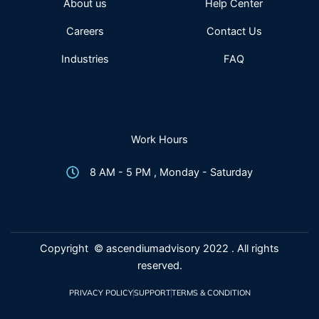
f
About us
Help Center
Careers
Contact Us
Industries
FAQ
Work Hours
8 AM - 5 PM , Monday - Saturday
Copyright © ascendiumadvisory 2022 . All rights
reserved.
PRIVACY POLICY
SUPPORT
TERMS & CONDITION