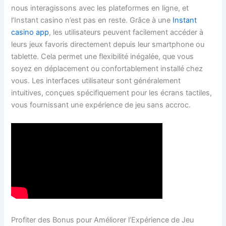
nous interagissons avec les plateformes en ligne, et
l’Instant casino n’est pas en reste. Grâce à une
Instant
casino app
, les utilisateurs peuvent facilement accéder à
leurs jeux favoris directement depuis leur smartphone ou
tablette. Cela permet une flexibilité inégalée, que vous
soyez en déplacement ou confortablement installé chez
vous. Les interfaces utilisateur sont généralement
intuitives, conçues spécifiquement pour les écrans tactiles,
vous fournissant une expérience de jeu sans accroc.
Profiter des Bonus pour Améliorer l’Expérience de Jeu