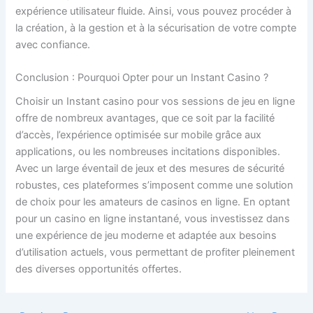
expérience utilisateur fluide. Ainsi, vous pouvez procéder à
la création, à la gestion et à la sécurisation de votre compte
avec confiance.
Conclusion : Pourquoi Opter pour un Instant Casino ?
Choisir un Instant casino pour vos sessions de jeu en ligne
offre de nombreux avantages, que ce soit par la facilité
d’accès, l’expérience optimisée sur mobile grâce aux
applications, ou les nombreuses incitations disponibles.
Avec un large éventail de jeux et des mesures de sécurité
robustes, ces plateformes s’imposent comme une solution
de choix pour les amateurs de casinos en ligne. En optant
pour un casino en ligne instantané, vous investissez dans
une expérience de jeu moderne et adaptée aux besoins
d’utilisation actuels, vous permettant de profiter pleinement
des diverses opportunités offertes.