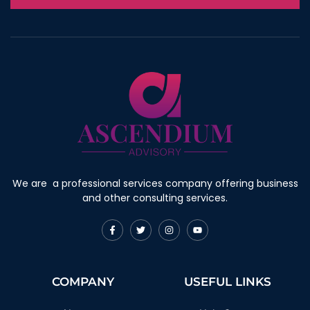
We are a professional services company offering business
and other consulting services.
F
T
I
Y
a
w
n
o
c
i
s
u
e
t
t
t
b
t
a
u
o
e
g
b
COMPANY
USEFUL LINKS
o
r
r
e
k
a
-
m