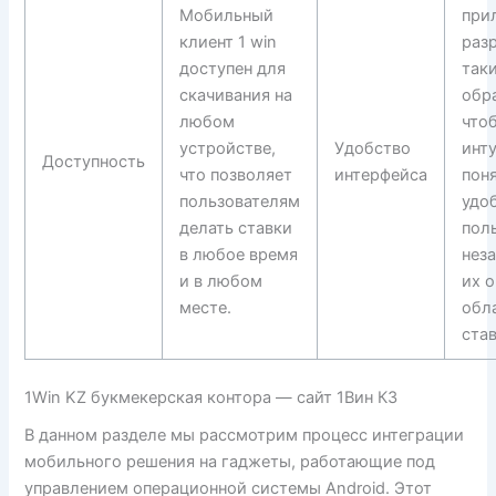
Мобильный
при
клиент 1 win
раз
доступен для
так
скачивания на
обр
любом
что
устройстве,
Удобство
инт
Доступность
что позволяет
интерфейса
пон
пользователям
удо
делать ставки
пол
в любое время
нез
и в любом
их о
месте.
обл
став
1Win KZ букмекерская контора — сайт 1Вин КЗ
В данном разделе мы рассмотрим процесс интеграции
мобильного решения на гаджеты, работающие под
управлением операционной системы Android. Этот