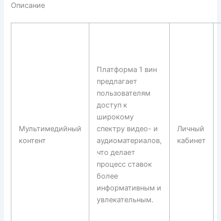
Описание
Платформа 1 вин
предлагает
пользователям
доступ к
широкому
Мультимедийный
спектру видео- и
Личный
контент
аудиоматериалов,
кабинет
что делает
процесс ставок
более
информативным и
увлекательным.