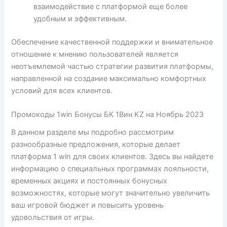
взаимодействие с платформой еще более
удобным и эффективным.
Обеспечение качественной поддержки и внимательное
отношение к мнению пользователей является
неотъемлемой частью стратегии развития платформы,
направленной на создание максимально комфортных
условий для всех клиентов.
Промокоды 1win Бонусы БК 1Вин KZ на Ноябрь 2023
В данном разделе мы подробно рассмотрим
разнообразные предложения, которые делает
платформа 1 win для своих клиентов. Здесь вы найдете
информацию о специальных программах лояльности,
временных акциях и постоянных бонусных
возможностях, которые могут значительно увеличить
ваш игровой бюджет и повысить уровень
удовольствия от игры.