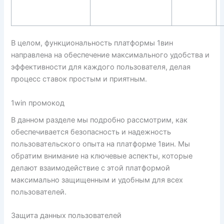
В целом, функциональность платформы 1вин
направлена на обеспечение максимального удобства и
эффективности для каждого пользователя, делая
процесс ставок простым и приятным.
1win промокод
В данном разделе мы подробно рассмотрим, как
обеспечивается безопасность и надежность
пользовательского опыта на платформе 1вин. Мы
обратим внимание на ключевые аспекты, которые
делают взаимодействие с этой платформой
максимально защищенным и удобным для всех
пользователей.
Защита данных пользователей