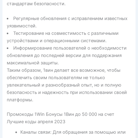
стандартам безопасности.
Регулярные обновления с исправлением известных
уязвимостей.
Тестирование на совместимость с различными
устройствами и операционными системами.
Информирование пользователей о необходимости
обновления до последней версии для поддержания
максимальной защиты.
Таким образом, 1вин делает все возможное, чтобы
обеспечить своим пользователям не только
увлекательный и разнообразный опыт, но и полную
безопасность и надежность при использовании своей
платформы.
Промокоды 1Win Бонусы 1Вин до 50 000 на счет
Лучшие коды апреля 2023
Каналы связи: Для обращения за помощью или