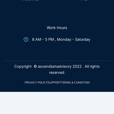
Work Hours
8 AM - 5 PM , Monday - Saturday
Copyright © ascendiumadvisory 2022 . All rights
reserved.
PRIVACY POLICY
SUPPORT
TERMS & CONDITION