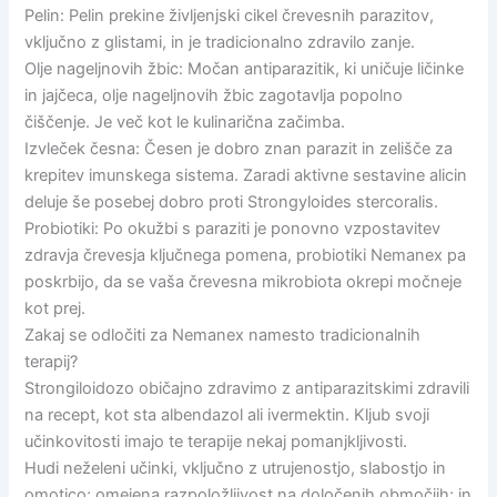
Pelin: Pelin prekine življenjski cikel črevesnih parazitov,
vključno z glistami, in je tradicionalno zdravilo zanje.
Olje nageljnovih žbic: Močan antiparazitik, ki uničuje ličinke
in jajčeca, olje nageljnovih žbic zagotavlja popolno
čiščenje. Je več kot le kulinarična začimba.
Izvleček česna: Česen je dobro znan parazit in zelišče za
krepitev imunskega sistema. Zaradi aktivne sestavine alicin
deluje še posebej dobro proti Strongyloides stercoralis.
Probiotiki: Po okužbi s paraziti je ponovno vzpostavitev
zdravja črevesja ključnega pomena, probiotiki Nemanex pa
poskrbijo, da se vaša črevesna mikrobiota okrepi močneje
kot prej.
Zakaj se odločiti za Nemanex namesto tradicionalnih
terapij?
Strongiloidozo običajno zdravimo z antiparazitskimi zdravili
na recept, kot sta albendazol ali ivermektin. Kljub svoji
učinkovitosti imajo te terapije nekaj pomanjkljivosti.
Hudi neželeni učinki, vključno z utrujenostjo, slabostjo in
omotico; omejena razpoložljivost na določenih območjih; in