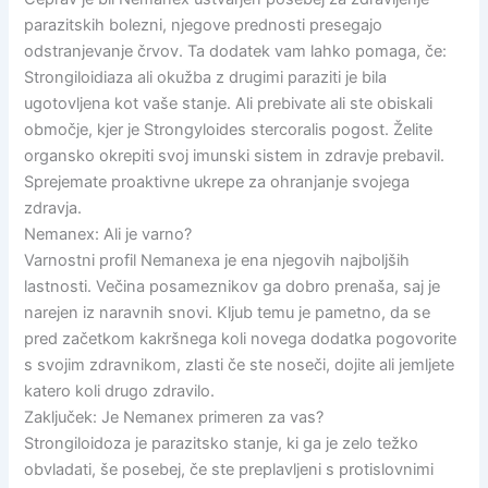
parazitskih bolezni, njegove prednosti presegajo
odstranjevanje črvov. Ta dodatek vam lahko pomaga, če:
Strongiloidiaza ali okužba z drugimi paraziti je bila
ugotovljena kot vaše stanje. Ali prebivate ali ste obiskali
območje, kjer je Strongyloides stercoralis pogost. Želite
organsko okrepiti svoj imunski sistem in zdravje prebavil.
Sprejemate proaktivne ukrepe za ohranjanje svojega
zdravja.
Nemanex: Ali je varno?
Varnostni profil Nemanexa je ena njegovih najboljših
lastnosti. Večina posameznikov ga dobro prenaša, saj je
narejen iz naravnih snovi. Kljub temu je pametno, da se
pred začetkom kakršnega koli novega dodatka pogovorite
s svojim zdravnikom, zlasti če ste noseči, dojite ali jemljete
katero koli drugo zdravilo.
Zaključek: Je Nemanex primeren za vas?
Strongiloidoza je parazitsko stanje, ki ga je zelo težko
obvladati, še posebej, če ste preplavljeni s protislovnimi