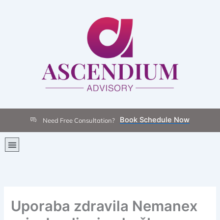
Skip
to
content
Book Schedule Now
Need Free Consultation?
Menu
Uporaba zdravila Nemanex