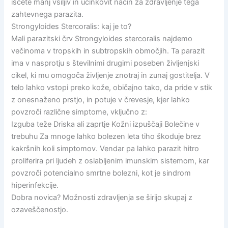
iščete manj vsiljiv in učinkovit način za zdravljenje tega
zahtevnega parazita.
Strongyloides Stercoralis: kaj je to?
Mali parazitski črv Strongyloides stercoralis najdemo
večinoma v tropskih in subtropskih območjih. Ta parazit
ima v nasprotju s številnimi drugimi poseben življenjski
cikel, ki mu omogoča življenje znotraj in zunaj gostitelja. V
telo lahko vstopi preko kože, običajno tako, da pride v stik
z onesnaženo prstjo, in potuje v črevesje, kjer lahko
povzroči različne simptome, vključno z:
Izguba teže Driska ali zaprtje Kožni izpuščaji Bolečine v
trebuhu Za mnoge lahko bolezen leta tiho škoduje brez
kakršnih koli simptomov. Vendar pa lahko parazit hitro
proliferira pri ljudeh z oslabljenim imunskim sistemom, kar
povzroči potencialno smrtne bolezni, kot je sindrom
hiperinfekcije.
Dobra novica? Možnosti zdravljenja se širijo skupaj z
ozaveščenostjo.