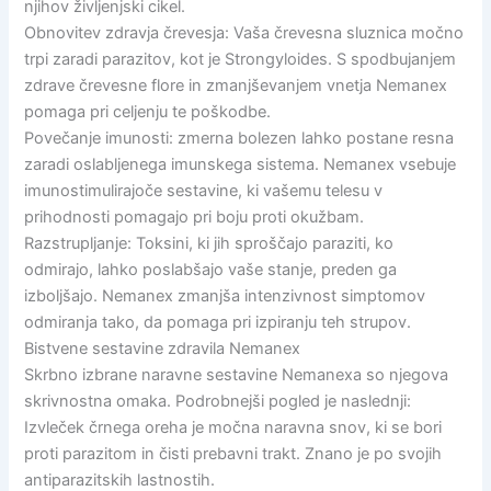
njihov življenjski cikel.
Obnovitev zdravja črevesja: Vaša črevesna sluznica močno
trpi zaradi parazitov, kot je Strongyloides. S spodbujanjem
zdrave črevesne flore in zmanjševanjem vnetja Nemanex
pomaga pri celjenju te poškodbe.
Povečanje imunosti: zmerna bolezen lahko postane resna
zaradi oslabljenega imunskega sistema. Nemanex vsebuje
imunostimulirajoče sestavine, ki vašemu telesu v
prihodnosti pomagajo pri boju proti okužbam.
Razstrupljanje: Toksini, ki jih sproščajo paraziti, ko
odmirajo, lahko poslabšajo vaše stanje, preden ga
izboljšajo. Nemanex zmanjša intenzivnost simptomov
odmiranja tako, da pomaga pri izpiranju teh strupov.
Bistvene sestavine zdravila Nemanex
Skrbno izbrane naravne sestavine Nemanexa so njegova
skrivnostna omaka. Podrobnejši pogled je naslednji:
Izvleček črnega oreha je močna naravna snov, ki se bori
proti parazitom in čisti prebavni trakt. Znano je po svojih
antiparazitskih lastnostih.