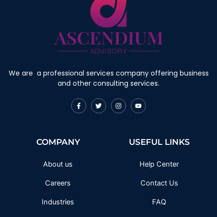
We are a professional services company offering business
and other consulting services.
F
T
I
Y
a
w
n
o
c
i
s
u
e
t
t
t
b
t
a
u
o
e
g
b
COMPANY
USEFUL LINKS
o
r
r
e
k
a
-
m
f
About us
Help Center
Careers
Contact Us
Industries
FAQ