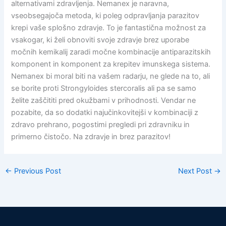
alternativami zdravljenja. Nemanex je naravna,
vseobsegajoča metoda, ki poleg odpravljanja parazitov
krepi vaše splošno zdravje. To je fantastična možnost za
vsakogar, ki želi obnoviti svoje zdravje brez uporabe
močnih kemikalij zaradi močne kombinacije antiparazitskih
komponent in komponent za krepitev imunskega sistema.
Nemanex bi moral biti na vašem radarju, ne glede na to, ali
se borite proti Strongyloides stercoralis ali pa se samo
želite zaščititi pred okužbami v prihodnosti. Vendar ne
pozabite, da so dodatki najučinkovitejši v kombinaciji z
zdravo prehrano, pogostimi pregledi pri zdravniku in
primerno čistočo. Na zdravje in brez parazitov!
←
Previous Post
Next Post
→