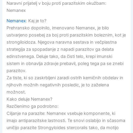
Naravni prijatelj v boju proti parazitskim okužbam:
Nemanex
Nemanex
: Kaj je to?
Prehransko dopolnilo, imenovano Nemanex, je bilo
ustvarjeno posebej za boj proti parazitskim boleznim, kot je
strongiloidoza. Njegova naravna sestava in večplastna
strategija za spopadanje z napadi parazitov ga delata
edinstvenega. Deluje tako, da čisti telo, krepi imunski
sistem in obnavlja zdravje prebavil, poleg tega pa se znebi
parazitov.
Za tiste, ki so zaskrbljeni zaradi ostrih kemičnih obdelav in
njihovih možnih negativnih posledic, je to zaželena
možnost.
Kako deluje Nemanex?
Razčlenimo ga podrobno:
Ciljanje na parazite: Nemanex vsebuje komponente, ki
imajo antiparazitske lastnosti. Te snovi oslabijo in sčasoma
uničijo parazite Strongyloides stercoralis tako, da motijo