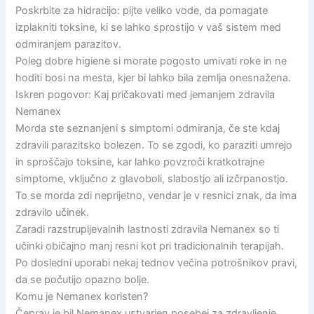
Poskrbite za hidracijo: pijte veliko vode, da pomagate
izplakniti toksine, ki se lahko sprostijo v vaš sistem med
odmiranjem parazitov.
Poleg dobre higiene si morate pogosto umivati roke in ne
hoditi bosi na mesta, kjer bi lahko bila zemlja onesnažena.
Iskren pogovor: Kaj pričakovati med jemanjem zdravila
Nemanex
Morda ste seznanjeni s simptomi odmiranja, če ste kdaj
zdravili parazitsko bolezen. To se zgodi, ko paraziti umrejo
in sproščajo toksine, kar lahko povzroči kratkotrajne
simptome, vključno z glavoboli, slabostjo ali izčrpanostjo.
To se morda zdi neprijetno, vendar je v resnici znak, da ima
zdravilo učinek.
Zaradi razstrupljevalnih lastnosti zdravila Nemanex so ti
učinki običajno manj resni kot pri tradicionalnih terapijah.
Po dosledni uporabi nekaj tednov večina potrošnikov pravi,
da se počutijo opazno bolje.
Komu je Nemanex koristen?
Čeprav je bil Nemanex ustvarjen posebej za zdravljenje