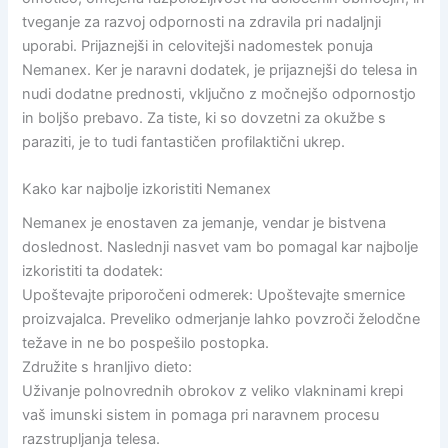
tveganje za razvoj odpornosti na zdravila pri nadaljnji
uporabi. Prijaznejši in celovitejši nadomestek ponuja
Nemanex. Ker je naravni dodatek, je prijaznejši do telesa in
nudi dodatne prednosti, vključno z močnejšo odpornostjo
in boljšo prebavo. Za tiste, ki so dovzetni za okužbe s
paraziti, je to tudi fantastičen profilaktični ukrep.
Kako kar najbolje izkoristiti Nemanex
Nemanex je enostaven za jemanje, vendar je bistvena
doslednost. Naslednji nasvet vam bo pomagal kar najbolje
izkoristiti ta dodatek:
Upoštevajte priporočeni odmerek: Upoštevajte smernice
proizvajalca. Preveliko odmerjanje lahko povzroči želodčne
težave in ne bo pospešilo postopka.
Združite s hranljivo dieto:
Uživanje polnovrednih obrokov z veliko vlakninami krepi
vaš imunski sistem in pomaga pri naravnem procesu
razstrupljanja telesa.