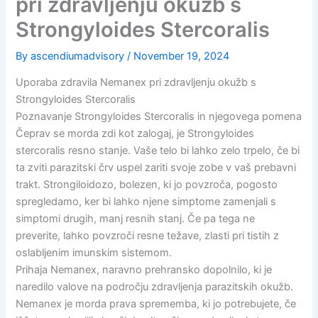
pri zdravljenju okužb s
Strongyloides Stercoralis
By
ascendiumadvisory
/
November 19, 2024
Uporaba zdravila Nemanex pri zdravljenju okužb s
Strongyloides Stercoralis
Poznavanje Strongyloides Stercoralis in njegovega pomena
Čeprav se morda zdi kot zalogaj, je Strongyloides
stercoralis resno stanje. Vaše telo bi lahko zelo trpelo, če bi
ta zviti parazitski črv uspel zariti svoje zobe v vaš prebavni
trakt. Strongiloidozo, bolezen, ki jo povzroča, pogosto
spregledamo, ker bi lahko njene simptome zamenjali s
simptomi drugih, manj resnih stanj. Če pa tega ne
preverite, lahko povzroči resne težave, zlasti pri tistih z
oslabljenim imunskim sistemom.
Prihaja Nemanex, naravno prehransko dopolnilo, ki je
naredilo valove na področju zdravljenja parazitskih okužb.
Nemanex je morda prava sprememba, ki jo potrebujete, če