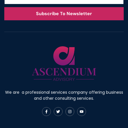
Subscribe To Newsletter
We are a professional services company offering business
and other consulting services.
F
T
I
Y
a
w
n
o
c
i
s
u
e
t
t
t
b
t
a
u