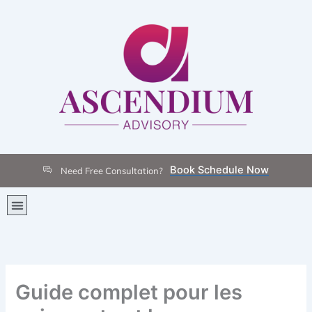
Skip
to
content
Book Schedule Now
Need Free Consultation?
Menu
Guide complet pour les