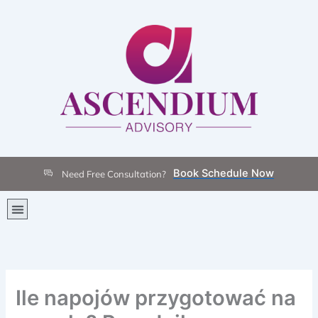
Skip
to
content
Book Schedule Now
Need Free Consultation?
Menu
Ile napojów przygotować na