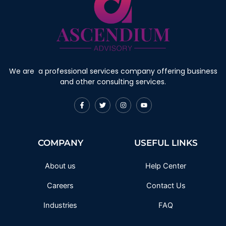
We are a professional services company offering business
and other consulting services.
F
T
I
Y
a
w
n
o
c
i
s
u
e
t
t
t
b
t
a
u
o
e
g
b
COMPANY
USEFUL LINKS
o
r
r
e
k
a
-
m
f
About us
Help Center
Careers
Contact Us
Industries
FAQ