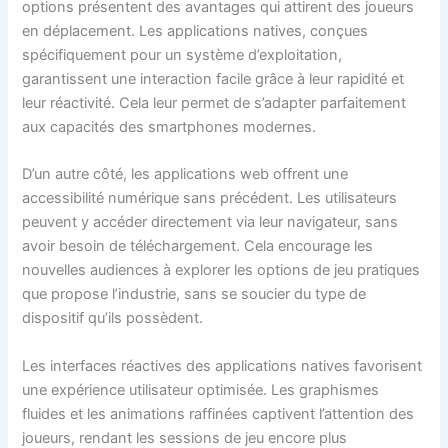
options présentent des avantages qui attirent des joueurs
en déplacement. Les applications natives, conçues
spécifiquement pour un système d’exploitation,
garantissent une interaction facile grâce à leur rapidité et
leur réactivité. Cela leur permet de s’adapter parfaitement
aux capacités des smartphones modernes.
D’un autre côté, les applications web offrent une
accessibilité numérique sans précédent. Les utilisateurs
peuvent y accéder directement via leur navigateur, sans
avoir besoin de téléchargement. Cela encourage les
nouvelles audiences à explorer les options de jeu pratiques
que propose l’industrie, sans se soucier du type de
dispositif qu’ils possèdent.
Les interfaces réactives des applications natives favorisent
une expérience utilisateur optimisée. Les graphismes
fluides et les animations raffinées captivent l’attention des
joueurs, rendant les sessions de jeu encore plus