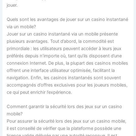
jouer.
Quels sont les avantages de jouer sur un casino instantané
via un mobile?
Jouer sur un casino instantané via un mobile présente
plusieurs avantages. Tout d’abord, la commodité est
primordiale : les utilisateurs peuvent accéder à leurs jeux
préférés depuis n’importe où, tant qu’ils disposent d’une
connexion Internet. De plus, la plupart des casinos mobiles
offrent une interface utilisateur optimisée, facilitant la
navigation. Enfin, les casinos instantanés sont souvent
accompagnés d’offres exclusives pour les joueurs mobiles,
ce qui peut enrichir l’expérience.
Comment garantir la sécurité lors des jeux sur un casino
mobile?
Pour assurer la sécurité lors des jeux sur un casino mobile,
il est conseillé de vérifier que la plateforme possède une
licence valide délivrée par une autorité reconnue. Il est