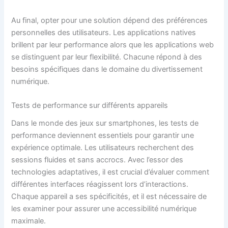
Au final, opter pour une solution dépend des préférences
personnelles des utilisateurs. Les applications natives
brillent par leur performance alors que les applications web
se distinguent par leur flexibilité. Chacune répond à des
besoins spécifiques dans le domaine du divertissement
numérique.
Tests de performance sur différents appareils
Dans le monde des jeux sur smartphones, les tests de
performance deviennent essentiels pour garantir une
expérience optimale. Les utilisateurs recherchent des
sessions fluides et sans accrocs. Avec l’essor des
technologies adaptatives, il est crucial d’évaluer comment
différentes interfaces réagissent lors d’interactions.
Chaque appareil a ses spécificités, et il est nécessaire de
les examiner pour assurer une accessibilité numérique
maximale.