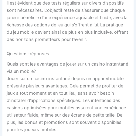
il est évident que des tests réguliers sur divers dispositifs
sont nécessaires. L’objectif reste de s’assurer que chaque
joueur bénéficie d’une expérience agréable et fluide, avec la
richesse des options de jeu qui s’offrent à lui. La pratique
du jeu mobile devient ainsi de plus en plus inclusive, offrant
des horizons prometteurs pour l’avenir.
Questions-réponses :
Quels sont les avantages de jouer sur un casino instantané
via un mobile?
Jouer sur un casino instantané depuis un appareil mobile
présente plusieurs avantages. Cela permet de profiter de
jeux à tout moment et en tout lieu, sans avoir besoin
d’installer d’applications spécifiques. Les interfaces des
casinos optimisées pour mobiles assurent une expérience
utilisateur fluide, même sur des écrans de petite taille. De
plus, les bonus et promotions sont souvent disponibles
pour les joueurs mobiles.