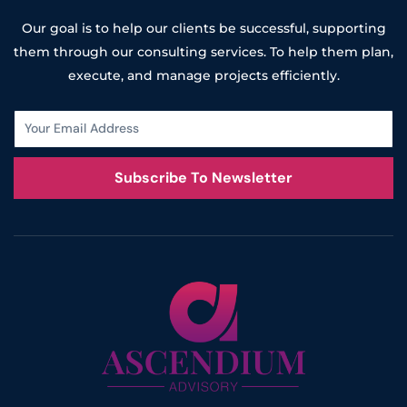
Our goal is to help our clients be successful, supporting
them through our consulting services. To help them plan,
execute, and manage projects efficiently.
Subscribe To Newsletter