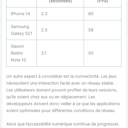
(secondes)
(FPS)
iPhone 14
2.3
60
Samsung
2.5
58
Galaxy S21
Xiaomi
Redmi
3.1
50
Note 10
Un autre aspect à considérer est la connectivité. Les jeux
nécessitent une interaction facile avec un réseau stable.
Les utilisateurs doivent pouvoir profiter de leurs sessions,
qu’ils soient chez eux ou en déplacement. Les
développeurs doivent donc veiller à ce que les applications
soient optimisées pour différentes conditions de réseau.
Alors que l’accessibilité numérique continue de progresser,