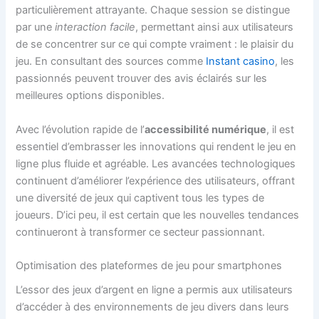
particulièrement attrayante. Chaque session se distingue
par une
interaction facile
, permettant ainsi aux utilisateurs
de se concentrer sur ce qui compte vraiment : le plaisir du
jeu. En consultant des sources comme
Instant casino
, les
passionnés peuvent trouver des avis éclairés sur les
meilleures options disponibles.
Avec l’évolution rapide de l’
accessibilité numérique
, il est
essentiel d’embrasser les innovations qui rendent le jeu en
ligne plus fluide et agréable. Les avancées technologiques
continuent d’améliorer l’expérience des utilisateurs, offrant
une diversité de jeux qui captivent tous les types de
joueurs. D’ici peu, il est certain que les nouvelles tendances
continueront à transformer ce secteur passionnant.
Optimisation des plateformes de jeu pour smartphones
L’essor des jeux d’argent en ligne a permis aux utilisateurs
d’accéder à des environnements de jeu divers dans leurs