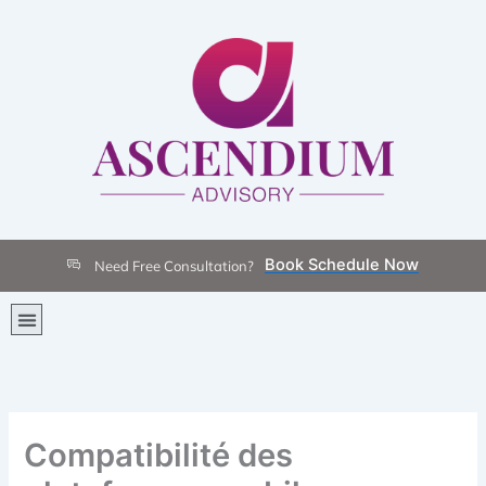
Skip
to
content
Book Schedule Now
Need Free Consultation?
Menu
Compatibilité des