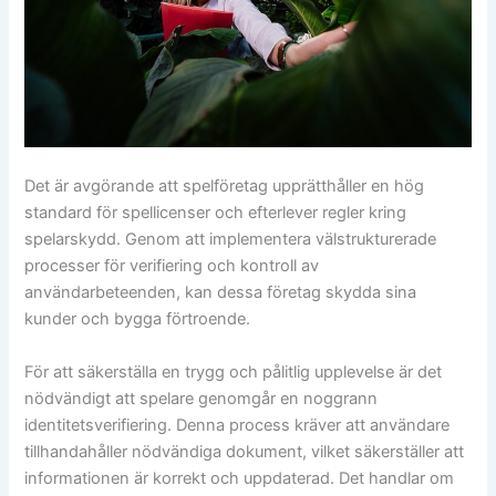
Det är avgörande att spelföretag upprätthåller en hög
standard för spellicenser och efterlever regler kring
spelarskydd. Genom att implementera välstrukturerade
processer för verifiering och kontroll av
användarbeteenden, kan dessa företag skydda sina
kunder och bygga förtroende.
För att säkerställa en trygg och pålitlig upplevelse är det
nödvändigt att spelare genomgår en noggrann
identitetsverifiering. Denna process kräver att användare
tillhandahåller nödvändiga dokument, vilket säkerställer att
informationen är korrekt och uppdaterad. Det handlar om