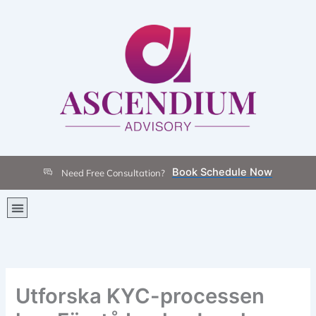
Skip
to
content
Book Schedule Now
Need Free Consultation?
Menu
Utforska KYC-processen