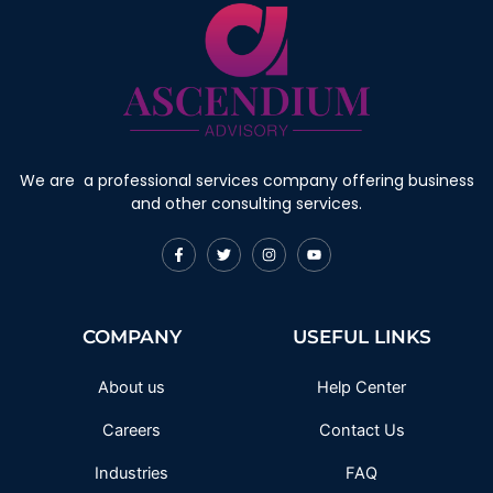
We are a professional services company offering business
and other consulting services.
F
T
I
Y
a
w
n
o
c
i
s
u
e
t
t
t
b
t
a
u
o
e
g
b
COMPANY
USEFUL LINKS
o
r
r
e
k
a
-
m
f
About us
Help Center
Careers
Contact Us
Industries
FAQ