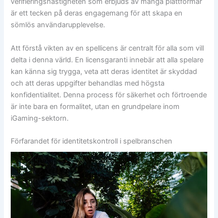
verifieringshastigheten som erbjuds av många plattformar
är ett tecken på deras engagemang för att skapa en
sömlös användarupplevelse.
Att förstå vikten av en spellicens är centralt för alla som vill
delta i denna värld. En licensgaranti innebär att alla spelare
kan känna sig trygga, veta att deras identitet är skyddad
och att deras uppgifter behandlas med högsta
konfidentialitet. Denna process för säkerhet och förtroende
är inte bara en formalitet, utan en grundpelare inom
iGaming-sektorn.
Förfarandet för identitetskontroll i spelbranschen