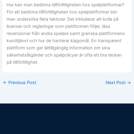
Hur kan man bedöma tillförlitligheten hos spelplattformar?
För att bedöma tillförlitligheten hos spelplattformar bör
man undersöka flera faktorer. Det inkluderar att kolla på
licenser och regleringar som plattformen följer, läsa
recensioner från andra spelare samt granska plattformens
kundtjänst och hur de hanterar klagomål. En transparent
plattform som ger lättillgänglig information om sina
säkerhetsåtgärder och spelpolicyer är ofta ett bra tecken
på tillförlitlighet.
←
Previous Post
Next Post
→