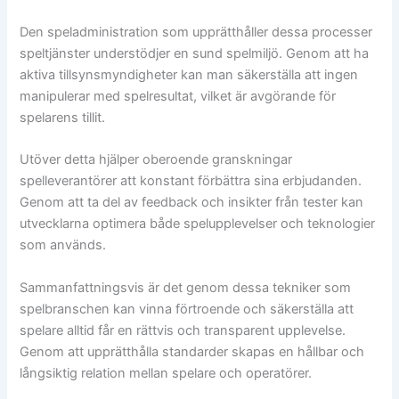
Den speladministration som upprätthåller dessa processer
speltjänster understödjer en sund spelmiljö. Genom att ha
aktiva tillsynsmyndigheter kan man säkerställa att ingen
manipulerar med spelresultat, vilket är avgörande för
spelarens tillit.
Utöver detta hjälper oberoende granskningar
spelleverantörer att konstant förbättra sina erbjudanden.
Genom att ta del av feedback och insikter från tester kan
utvecklarna optimera både spelupplevelser och teknologier
som används.
Sammanfattningsvis är det genom dessa tekniker som
spelbranschen kan vinna förtroende och säkerställa att
spelare alltid får en rättvis och transparent upplevelse.
Genom att upprätthålla standarder skapas en hållbar och
långsiktig relation mellan spelare och operatörer.