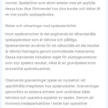
normer. Spelaktörer som aktivt arbetar med att uppfylla
dessa krav ökar förtroendet hos sina kunder och bidrar till
en mer positiv spelupplevelse.
Risker och utmaningar med spelautenticitet
Inom spelbranschen är det avgörande att tillhandahålla
spelupplevelser som är rättvisa och pålitliga.
Spelstandarder används för att säkerställa att alla resultat
är rättvist framtagna genom kontrollerade mekanismer.
Dessa standarder inkluderar regler för slumpgeneratorer
som styr spelens resultat, vilket är en grundpelare inom
ansvarsfull spelverksamhet.
Oberoende granskningar spelar en nyckelroll i att
upprätthålla integriteten hos spelprodukter. Granskningar
genomförs av externa enheter som utvärderar både
tekniska och operativa aspekter av spelen. Genom att
involvera tredjepartsaktörer i tester kan operatörer