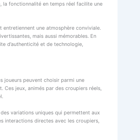
la fonctionnalité en temps réel facilite une
et entretiennent une atmosphère conviviale.
ivertissantes, mais aussi mémorables. En
te d’authenticité et de technologie,
Les joueurs peuvent choisir parmi une
. Ces jeux, animés par des croupiers réels,
l.
te des variations uniques qui permettent aux
es interactions directes avec les croupiers,