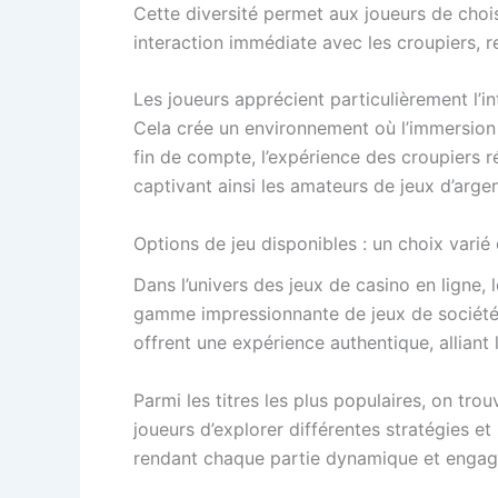
Cette diversité permet aux joueurs de chois
interaction immédiate avec les croupiers, 
Les joueurs apprécient particulièrement l’i
Cela crée un environnement où l’immersion 
fin de compte, l’expérience des croupiers r
captivant ainsi les amateurs de jeux d’argen
Options de jeu disponibles : un choix varié
Dans l’univers des jeux de casino en ligne, 
gamme impressionnante de jeux de société q
offrent une expérience authentique, alliant 
Parmi les titres les plus populaires, on tro
joueurs d’explorer différentes stratégies et
rendant chaque partie dynamique et engag