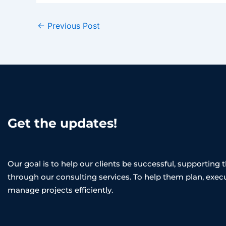
←
Previous Post
Get the updates!
Our goal is to help our clients be successful, supporting
through our consulting services. To help them plan, exec
manage projects efficiently.