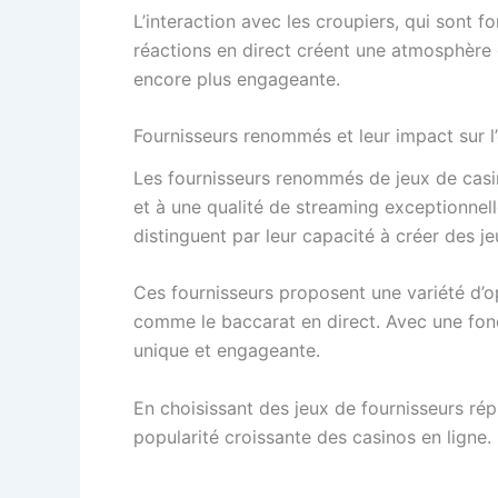
L’interaction avec les croupiers, qui sont f
réactions en direct créent une atmosphère 
encore plus engageante.
Fournisseurs renommés et leur impact sur l
Les fournisseurs renommés de jeux de casino
et à une qualité de streaming exceptionnel
distinguent par leur capacité à créer des j
Ces fournisseurs proposent une variété d’opt
comme le baccarat en direct. Avec une fonc
unique et engageante.
En choisissant des jeux de fournisseurs rép
popularité croissante des casinos en ligne. 