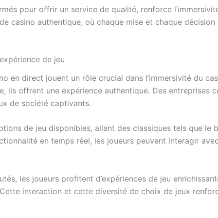
ormés pour offrir un service de qualité, renforce l’immersivit
de casino authentique, où chaque mise et chaque décision 
’expérience de jeu
 en direct jouent un rôle crucial dans l’immersivité du cas
le, ils offrent une expérience authentique. Des entreprise
eux de société captivants.
ions de jeu disponibles, allant des classiques tels que le b
tionnalité en temps réel, les joueurs peuvent interagir ave
utés, les joueurs profitent d’expériences de jeu enrichissan
Cette interaction et cette diversité de choix de jeux renforc