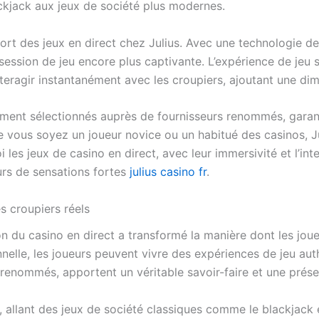
lackjack aux jeux de société plus modernes.
fort des jeux en direct chez Julius. Avec une technologie de
e session de jeu encore plus captivante. L’expérience de jeu
’interagir instantanément avec les croupiers, ajoutant une di
ment sélectionnés auprès de fournisseurs renommés, garanti
ue vous soyez un joueur novice ou un habitué des casinos, J
les jeux de casino en direct, avec leur immersivité et l’int
rs de sensations fortes
julius casino fr
.
es croupiers réels
n du casino en direct a transformé la manière dont les joueu
nelle, les joueurs peuvent vivre des expériences de jeu aut
 renommés, apportent un véritable savoir-faire et une prés
, allant des jeux de société classiques comme le blackjack 