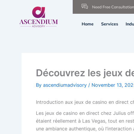
Skip
Need Free Consultatio
to
content
Home
Services
Indu
Découvrez les jeux de
By
ascendiumadvisory
/
November 13, 202
Introduction aux jeux de casino en direct c
Les jeux de casino en direct chez Julius o
étaient réellement à Las Vegas, tout en res
une ambiance authentique, où l’interaction 