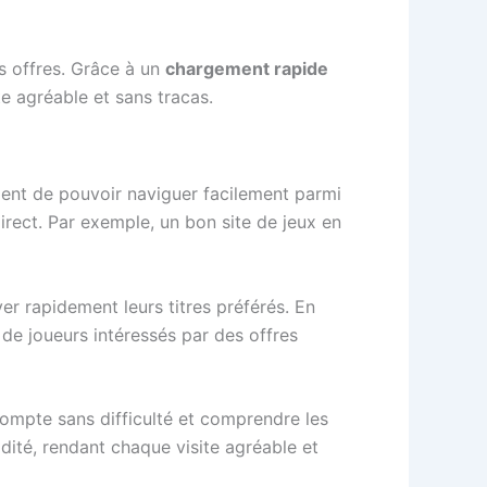
s offres. Grâce à un
chargement rapide
te agréable et sans tracas.
cient de pouvoir naviguer facilement parmi
irect. Par exemple, un bon site de jeux en
er rapidement leurs titres préférés. En
 de joueurs intéressés par des offres
 compte sans difficulté et comprendre les
ité, rendant chaque visite agréable et