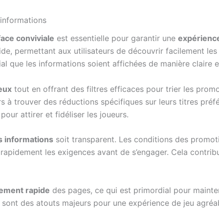
informations
face conviviale
est essentielle pour garantir une
expérience
ide, permettant aux utilisateurs de découvrir facilement les
ucial que les informations soient affichées de manière claire 
eux
tout en offrant des filtres efficaces pour trier les prom
s à trouver des réductions spécifiques sur leurs titres préf
our attirer et fidéliser les joueurs.
s informations
soit transparent. Les conditions des promot
apidement les exigences avant de s’engager. Cela contribue
ement rapide
des pages, ce qui est primordial pour mainten
 sont des atouts majeurs pour une expérience de jeu agréa