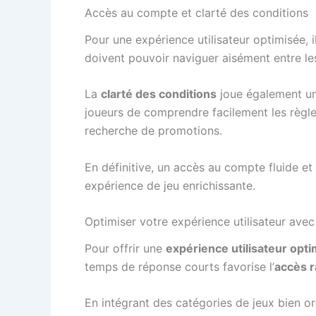
Accès au compte et clarté des conditions
Pour une expérience utilisateur optimisée, i
doivent pouvoir naviguer aisément entre l
La
clarté des conditions
joue également un 
joueurs de comprendre facilement les règle
recherche de promotions.
En définitive, un accès au compte fluide et 
expérience de jeu enrichissante.
Optimiser votre expérience utilisateur ave
Pour offrir une
expérience utilisateur opt
temps de réponse courts favorise l’
accès r
En intégrant des catégories de jeux bien o