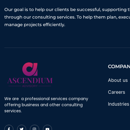
Our goal is to help our clients be successful, supporting
through our consulting services. To help them plan, exec
manage projects efficiently.
COMPA
About us
Careers
We are a professional services company
Industries
offering business and other consulting
services.
F
T
I
Y
a
w
n
o