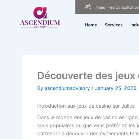
Skip
Need Free Consultatio
to
content
Home
Services
Indu
Découverte des jeux d
By
ascendiumadvisory
/
January 25, 2026
Introduction aux jeux de casino sur Julius
Dans le monde des jeux de casino en ligne,
sous populaires ou que vous préfériez les 
s’attendre à découvrir des événements thé