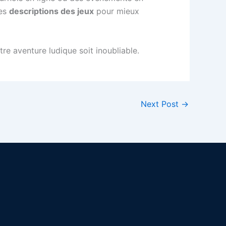
les
descriptions des jeux
pour mieux
e aventure ludique soit inoubliable.
Next Post
→