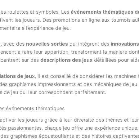
lles roulettes et symboles. Les
événements thématiques de
ivent les joueurs. Des promotions en ligne aux tournois au
entaire à l’expérience de jeu.
t, avec des
nouvelles sorties
qui intègrent des
innovations
cent à faire leur apparition, transformant la manière dont 
ncentrent sur des
descriptions des jeux
détaillées pour aide
tions de jeux
, il est conseillé de considérer les machine
ir des graphismes impressionnants et des mécaniques de jeu 
s de jeu qui leur correspondent parfaitement.
 des événements thématiques
ptiver les joueurs grâce à leur diversité des thèmes et le
tés passionnantes, chaque jeu offre une expérience unique
 des graphismes époustouflants et des histoires captivante