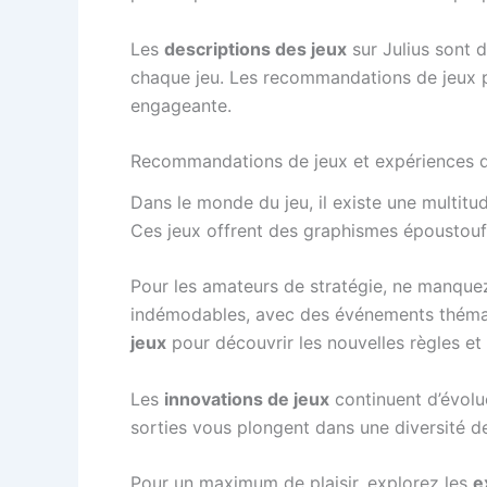
Les
descriptions des jeux
sur Julius sont d
chaque jeu. Les recommandations de jeux pe
engageante.
Recommandations de jeux et expériences d
Dans le monde du jeu, il existe une multit
Ces jeux offrent des graphismes époustoufl
Pour les amateurs de stratégie, ne manque
indémodables, avec des événements thémati
jeux
pour découvrir les nouvelles règles et 
Les
innovations de jeux
continuent d’évolue
sorties vous plongent dans une diversité de
Pour un maximum de plaisir, explorez les
e