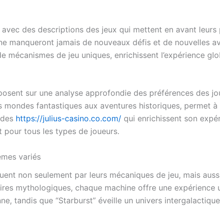
vec des descriptions des jeux qui mettent en avant leurs pa
 ne manqueront jamais de nouveaux défis et de nouvelles ave
 mécanismes de jeu uniques, enrichissent l’expérience glob
posent sur une analyse approfondie des préférences des jo
es mondes fantastiques aux aventures historiques, permet 
t des
https://julius-casino.co.com/
qui enrichissent son expé
t pour tous les types de joueurs.
èmes variés
uent non seulement par leurs mécaniques de jeu, mais auss
oires mythologiques, chaque machine offre une expérience 
ne, tandis que “Starburst” éveille un univers intergalactiq