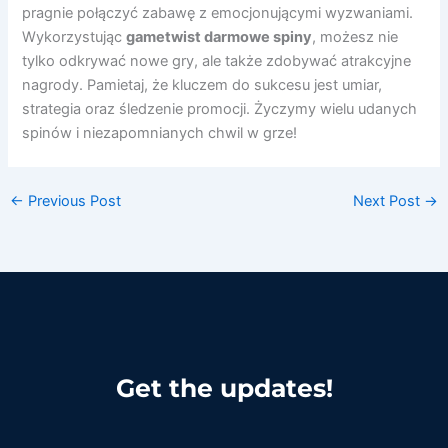
pragnie połączyć zabawę z emocjonującymi wyzwaniami.
Wykorzystując
gametwist darmowe spiny
, możesz nie
tylko odkrywać nowe gry, ale także zdobywać atrakcyjne
nagrody. Pamietaj, że kluczem do sukcesu jest umiar,
strategia oraz śledzenie promocji. Życzymy wielu udanych
spinów i niezapomnianych chwil w grze!
←
Previous Post
Next Post
→
Get the updates!