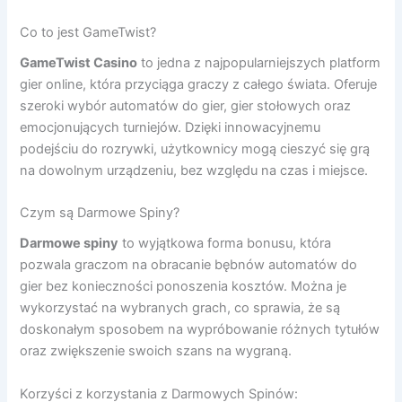
Co to jest GameTwist?
GameTwist Casino
to jedna z najpopularniejszych platform
gier online, która przyciąga graczy z całego świata. Oferuje
szeroki wybór automatów do gier, gier stołowych oraz
emocjonujących turniejów. Dzięki innowacyjnemu
podejściu do rozrywki, użytkownicy mogą cieszyć się grą
na dowolnym urządzeniu, bez względu na czas i miejsce.
Czym są Darmowe Spiny?
Darmowe spiny
to wyjątkowa forma bonusu, która
pozwala graczom na obracanie bębnów automatów do
gier bez konieczności ponoszenia kosztów. Można je
wykorzystać na wybranych grach, co sprawia, że są
doskonałym sposobem na wypróbowanie różnych tytułów
oraz zwiększenie swoich szans na wygraną.
Korzyści z korzystania z Darmowych Spinów: