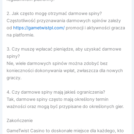
2. Jak często mogę otrzymać darmowe spiny?
Częstotliwość przyznawania darmowych spinów zależy
od
https://gametwistpl.com/
promocji i aktywności gracza
na platformie.
3. Czy muszę wpłacać pieniądze, aby uzyskać darmowe
spiny?
Nie, wiele darmowych spinów można zdobyć bez
konieczności dokonywania wpłat, zwłaszcza dla nowych
graczy.
4. Czy darmowe spiny mają jakieś ograniczenia?
Tak, darmowe spiny często mają określony termin
ważności oraz mogą być przypisane do określonych gier.
Zakończenie
GameTwist Casino to doskonałe miejsce dla każdego, kto