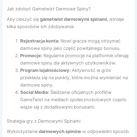
Jak zdobyć Gametwist Darmowe Spiny?
Aby cieszyć się
gametwist darmowymi spinami
, istnieje
kilka sposobów ich zdobywania:
Rejestracja konta:
Nowi gracze mogą otrzymać
darmowe spiny jako część powitalnego bonusu.
Promocje:
Regularne promocje na platformie oferują
darmowe spiny dla aktywnych użytkowników.
Program lojalnościowy:
Aktywność w grze
przekłada się na punkty, które można wymieniać na
darmowe spiny.
Social Media:
Śledzenie oficjalnych profilów
GameTwist na mediach społecznościowych często
wiąże się z dodatkowymi bonusami.
Strategia gry z Darmowymi Spinami
Wykorzystanie
darmowych spinów
w odpowiedni sposób