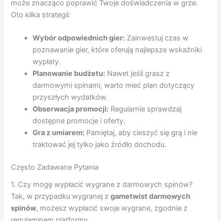
może znacząco poprawić Twoje doświadczenia w grze.
Oto kilka strategii:
Wybór odpowiednich gier:
Zainwestuj czas w
poznawanie gier, które oferują najlepsze wskaźniki
wypłaty.
Planowanie budżetu:
Nawet jeśli grasz z
darmowymi spinami, warto mieć plan dotyczący
przyszłych wydatków.
Obserwacja promocji:
Regularnie sprawdzaj
dostępne promocje i oferty.
Gra z umiarem:
Pamiętaj, aby cieszyć się grą i nie
traktować jej tylko jako źródło dochodu.
Często Zadawane Pytania
1. Czy mogę wypłacić wygrane z darmowych spinów?
Tak, w przypadku wygranej z
gametwist darmowych
spinów
, możesz wypłacić swoje wygrane, zgodnie z
regulaminem platformy.