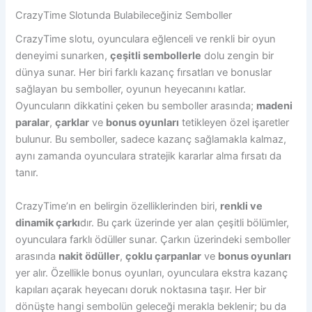
CrazyTime Slotunda Bulabileceğiniz Semboller
CrazyTime slotu, oyunculara eğlenceli ve renkli bir oyun
deneyimi sunarken,
çeşitli sembollerle
dolu zengin bir
dünya sunar. Her biri farklı kazanç fırsatları ve bonuslar
sağlayan bu semboller, oyunun heyecanını katlar.
Oyuncuların dikkatini çeken bu semboller arasında;
madeni
paralar
,
çarklar
ve
bonus oyunları
tetikleyen özel işaretler
bulunur. Bu semboller, sadece kazanç sağlamakla kalmaz,
aynı zamanda oyunculara stratejik kararlar alma fırsatı da
tanır.
CrazyTime’ın en belirgin özelliklerinden biri,
renkli ve
dinamik çarkı
dır. Bu çark üzerinde yer alan çeşitli bölümler,
oyunculara farklı ödüller sunar. Çarkın üzerindeki semboller
arasında
nakit ödüller
,
çoklu çarpanlar
ve
bonus oyunları
yer alır. Özellikle bonus oyunları, oyunculara ekstra kazanç
kapıları açarak heyecanı doruk noktasına taşır. Her bir
dönüşte hangi sembolün geleceği merakla beklenir; bu da