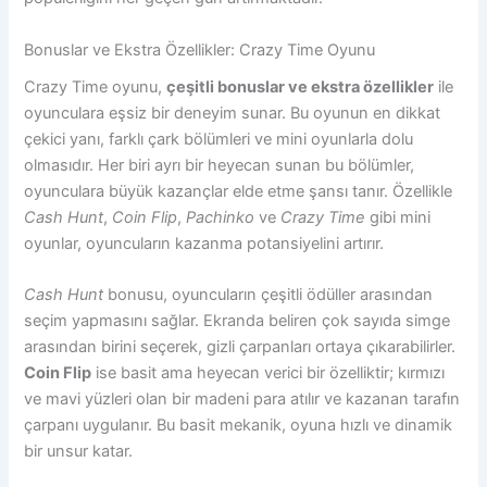
Bonuslar ve Ekstra Özellikler: Crazy Time Oyunu
Crazy Time oyunu,
çeşitli bonuslar ve ekstra özellikler
ile
oyunculara eşsiz bir deneyim sunar. Bu oyunun en dikkat
çekici yanı, farklı çark bölümleri ve mini oyunlarla dolu
olmasıdır. Her biri ayrı bir heyecan sunan bu bölümler,
oyunculara büyük kazançlar elde etme şansı tanır. Özellikle
Cash Hunt
,
Coin Flip
,
Pachinko
ve
Crazy Time
gibi mini
oyunlar, oyuncuların kazanma potansiyelini artırır.
Cash Hunt
bonusu, oyuncuların çeşitli ödüller arasından
seçim yapmasını sağlar. Ekranda beliren çok sayıda simge
arasından birini seçerek, gizli çarpanları ortaya çıkarabilirler.
Coin Flip
ise basit ama heyecan verici bir özelliktir; kırmızı
ve mavi yüzleri olan bir madeni para atılır ve kazanan tarafın
çarpanı uygulanır. Bu basit mekanik, oyuna hızlı ve dinamik
bir unsur katar.