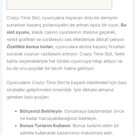
Crazy-Time Slot, oyunculara heyecan dolu bir deneyim
sunarken kazanç potansiyelini de artıran eşsiz bir oyun.
Bu
slot oyunu
, klasik casino oyunlarının ötesine geçerek,
renkli grafikler ve sürükleyici ses efektleriyle dikkat çekiyor.
Özellikle bonus turları
, oyunculara ekstra kazanç fırsatları
sunarak oyunun cazibesini artırıyor. Crazy-Time Slot, farklı
bahis seçenekleriyle her türden oyuncuya hitap ediyor ve
bu da onu popüler bir tercih haline getiriyor.
Oyuncuların Crazy-Time Slot’ta başarılı olabilmeleri için bazı
stratejiler geliştirmeleri önemlidir. İşte dikkate almanız
gereken bazı ipuçları:
Bütçenizi Belirleyin
: Oynamaya başlamadan önce
ne kadar harcayabileceğinizi belirleyin.
Bonus Turlarını Kullanın
: Bonus turlarını etkin bir
şekilde kullanarak kazancınızı maksimize edin.