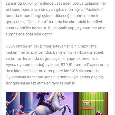
zamanda büyük bir eğlence vaat eder. Bonus turlarının her
biri kendi içinde ayrı bir oyun gibidir; örneğin, “Pachinko”
turunda topun hangi çukura düşeceğini tahmin etmek
gerekirken, “Cash Hunt” turunda ise ekrandaki hedefleri
vurarak ödüller kazanılır. Bu dinamik yapı, oyunun her anını
sürprizlerle dolu hale getirir.
Oyun stratejileri geliştirmek isteyenler için CrazyTime
mükemmel bir platformdur. Bahislerinizi akıllıca yönetmek
ve bonus turlarında doğru seçimler yapmak önemlidir.
Ayrıca oyunun sunduğu yüksek RTP (Return to Player) oranı
da dikkat çekicidir; bu oran genellikle %96 civarındadır.
Oyuncuların kazanma şansını artırmak için çarkın geçmiş
döngülerini analiz etmeleri faydalı olabilir.