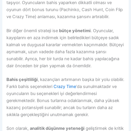
taşıyor. Oyuncuların bahis yaparken dikkatli olması ve
oyunun dört bonus turunu (Pachinko, Cash Hunt, Coin Flip
ve Crazy Time) anlaması, kazanma şansını artırabilir.
Bir diğer önemli strateji ise
bütçe yönetimi
. Oyuncular,
kayıplarını en aza indirmek için belirledikleri bütçeye sadık
kalmalı ve duygusal kararlar vermekten kaçınmalıdır. Bütçeyi
aşmamak, uzun vadede daha fazla kazanma şansı
sunabilir. Ayrıca, her bir turda ne kadar bahis yapılacağına
dair önceden bir plan yapmak da önemlidir.
Bahis çeşitliliği
, kazançları artırmanın başka bir yolu olabilir.
Farklı bahis seçenekleri
Crazy Time
‘da sunulmaktadır ve
oyuncuların bu seçenekleri iyi değerlendirmesi
gerekmektedir. Bonus turlarına odaklanmak, daha yüksek
kazanç potansiyeli sunabilir; ancak bu turların daha az
sıklıkla gerçekleştiğini unutmamak gerekir.
Son olarak,
analitik düşünme yeteneği
geliştirmek de kritik