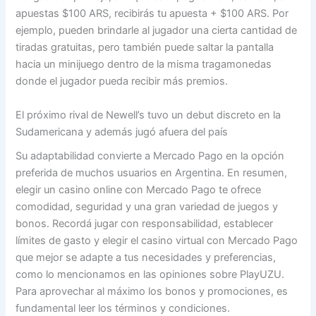
apuestas $100 ARS, recibirás tu apuesta + $100 ARS. Por
ejemplo, pueden brindarle al jugador una cierta cantidad de
tiradas gratuitas, pero también puede saltar la pantalla
hacia un minijuego dentro de la misma tragamonedas
donde el jugador pueda recibir más premios.
El próximo rival de Newell’s tuvo un debut discreto en la
Sudamericana y además jugó afuera del país
Su adaptabilidad convierte a Mercado Pago en la opción
preferida de muchos usuarios en Argentina. En resumen,
elegir un casino online con Mercado Pago te ofrece
comodidad, seguridad y una gran variedad de juegos y
bonos. Recordá jugar con responsabilidad, establecer
límites de gasto y elegir el casino virtual con Mercado Pago
que mejor se adapte a tus necesidades y preferencias,
como lo mencionamos en las opiniones sobre PlayUZU.
Para aprovechar al máximo los bonos y promociones, es
fundamental leer los términos y condiciones.