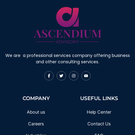
We are a professional services company offering business
and other consulting services.
F
T
I
Y
a
w
n
o
c
i
s
u
e
t
t
t
b
t
a
u
o
e
g
b
COMPANY
USEFUL LINKS
o
r
r
e
k
a
-
m
f
About us
Help Center
Careers
Contact Us