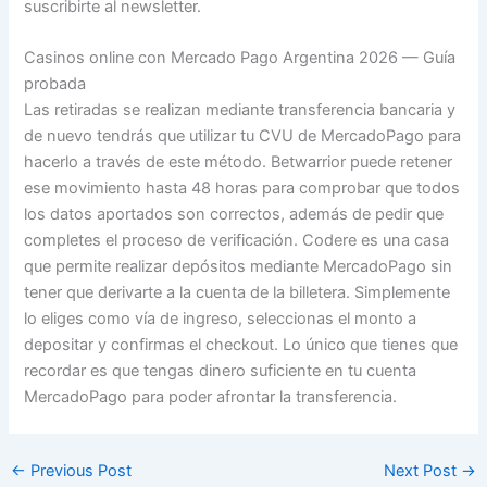
suscribirte al newsletter.
Casinos online con Mercado Pago Argentina 2026 — Guía
probada
Las retiradas se realizan mediante transferencia bancaria y
de nuevo tendrás que utilizar tu CVU de MercadoPago para
hacerlo a través de este método. Betwarrior puede retener
ese movimiento hasta 48 horas para comprobar que todos
los datos aportados son correctos, además de pedir que
completes el proceso de verificación. Codere es una casa
que permite realizar depósitos mediante MercadoPago sin
tener que derivarte a la cuenta de la billetera. Simplemente
lo eliges como vía de ingreso, seleccionas el monto a
depositar y confirmas el checkout. Lo único que tienes que
recordar es que tengas dinero suficiente en tu cuenta
MercadoPago para poder afrontar la transferencia.
←
Previous Post
Next Post
→