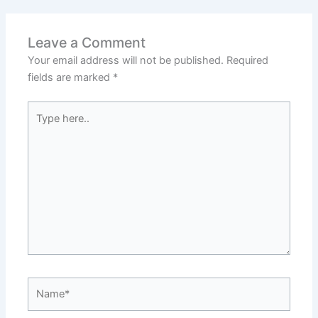
Leave a Comment
Your email address will not be published.
Required
fields are marked
*
Type
here..
Name*