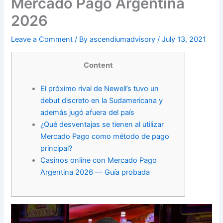
Mercado Pago Argentina
2026
Leave a Comment
/ By
ascendiumadvisory
/
July 13, 2021
Content
El próximo rival de Newell’s tuvo un
debut discreto en la Sudamericana y
además jugó afuera del país
¿Qué desventajas se tienen al utilizar
Mercado Pago como método de pago
principal?
Casinos online con Mercado Pago
Argentina 2026 — Guía probada