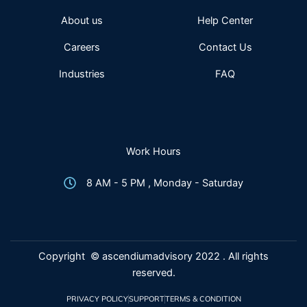
k
a
-
m
f
About us
Help Center
Careers
Contact Us
Industries
FAQ
Work Hours
8 AM - 5 PM , Monday - Saturday
Copyright © ascendiumadvisory 2022 . All rights
reserved.
PRIVACY POLICY
SUPPORT
TERMS & CONDITION