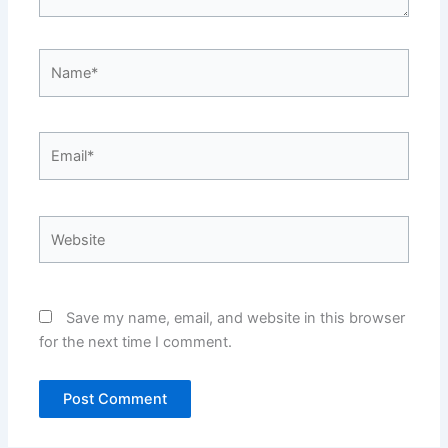
Name*
Email*
Website
Save my name, email, and website in this browser
for the next time I comment.