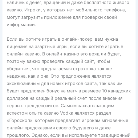
наличных денег, вращений и даже бесплатного живого
казино. Игроки, у которых нет мобильного телефона,
могут загрузить приложение для проверки своей
информации.
Если вы хотите играть в онлайн-покер, вам нужна
лицензия на азартные игры, если вы хотите играть в
онлайн-казино. В онлайн-казино это вряд ли будет,
поэтому важно проверять каждый сайт, чтобы
убедиться, что предлагаемая страховка так же
надежна, как и она. Это предложение является
эксклюзивным для новых игроков сайта, так как им
будет предложен бонус на матч в размере 10 канадских
долларов на каждый реальный счет после внесения
первых трех депозитов. Самым захватывающим
аспектом опыта казино Vodka является раздел
«Гороскоп», который предлагает игрокам мгновенные
онлайн-предсказания своего будущего и даже
прошлого. Однако, если вы используете традиционный