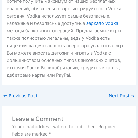
хотите получить максимум от наших бесплатных
вращений, обязательно зарегистрируйтесь в Vodka
сегодня! Vodka использует самые безопасные,
надежные и безопасные доступные
зеркало vodka
методы банковских операций. Предлагаемые игры
также полностью легальны, ведь у Vodka есть
лицензия на деятельность оператора удаленных игр.
Вы можете вносить депозит и играть в Vodka с
большинством основных типов банковских счетов,
включая банки Великобритании, кредитные карты,
дебетовые карты или PayPal.
←
Previous Post
Next Post
→
Leave a Comment
Your email address will not be published.
Required
fields are marked
*