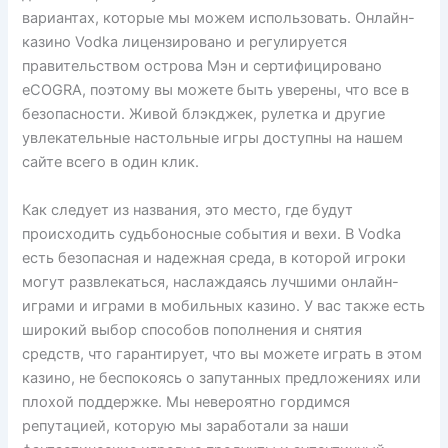
вариантах, которые мы можем использовать. Онлайн-
казино Vodka лицензировано и регулируется
правительством острова Мэн и сертифицировано
eCOGRA, поэтому вы можете быть уверены, что все в
безопасности. Живой блэкджек, рулетка и другие
увлекательные настольные игры доступны на нашем
сайте всего в один клик.
Как следует из названия, это место, где будут
происходить судьбоносные события и вехи. В Vodka
есть безопасная и надежная среда, в которой игроки
могут развлекаться, наслаждаясь лучшими онлайн-
играми и играми в мобильных казино. У вас также есть
широкий выбор способов пополнения и снятия
средств, что гарантирует, что вы можете играть в этом
казино, не беспокоясь о запутанных предложениях или
плохой поддержке. Мы невероятно гордимся
репутацией, которую мы заработали за наши