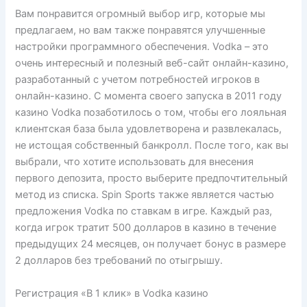
Вам понравится огромный выбор игр, которые мы
предлагаем, но вам также понравятся улучшенные
настройки программного обеспечения. Vodka – это
очень интересный и полезный веб-сайт онлайн-казино,
разработанный с учетом потребностей игроков в
онлайн-казино. С момента своего запуска в 2011 году
казино Vodka позаботилось о том, чтобы его лояльная
клиентская база была удовлетворена и развлекалась,
не истощая собственный банкролл. После того, как вы
выбрали, что хотите использовать для внесения
первого депозита, просто выберите предпочтительный
метод из списка. Spin Sports также является частью
предложения Vodka по ставкам в игре. Каждый раз,
когда игрок тратит 500 долларов в казино в течение
предыдущих 24 месяцев, он получает бонус в размере
2 долларов без требований по отыгрышу.
Регистрация «В 1 клик» в Vodka казино