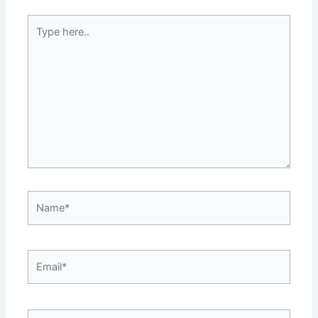
Type
here..
Name*
Email*
Website