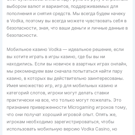
выбором валют и вариантов, поддерживаемых для
пополнения и снятия средств. Мы всегда будем начеку
в Vodka, поэтому вы всегда можете чувствовать себя в
безопасности, зная, что ваши деньги и личные данные в
безопасности.
Мобильное казино Vodka — идеальное решение, если
вы хотите играть в игры казино, где бы вы ни
находились. Если вы новичок в азартных играх онлайн,
мы рекомендуем вам сначала попытаться найти пару
казино, в которых вы действительно заинтересованы.
Имея множество игр, игр для мобильных казино и
категорий слотов, игроки могут делать ставки
практически на все, что только могут пожелать. Это
признание приверженности Microgaming игроков тому,
что они получат хороший игровой опыт. Опять же,
игрокам необходимо зарегистрироваться, чтобы
использовать мобильную версию Vodka Casino, но