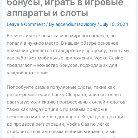
бонусы, играть в игровые
аппараты и слоты
Leave a Comment
/ By
ascendiumadvisory
/
July 10, 2024
Если вы ищете опыт казино мирового класса, вы
попали в нужное место. В нашем обзоре основное
внимание уделяется стандартному процессу, а не тому,
как работают мобильные приложения. Vodka Casino
предлагает множество бонусов, подходящих для
каждой категории.
Попробуйте самые популярные слоты, такие как
ретро-ремастеринг Lucky Cleopatra, или постоянно
растущую коллекцию прогрессивных онлайн-слотов,
таких как Mega Fortune с призовым фондом в
несколько миллионов долларов. Когда дело доходит
до процесса регистрации, Vodka Casino легко
становится вашим новым любимым казино, и мы