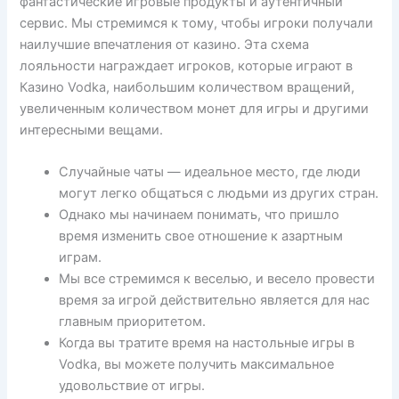
фантастические игровые продукты и аутентичный
сервис. Мы стремимся к тому, чтобы игроки получали
наилучшие впечатления от казино. Эта схема
лояльности награждает игроков, которые играют в
Казино Vodka, наибольшим количеством вращений,
увеличенным количеством монет для игры и другими
интересными вещами.
Случайные чаты — идеальное место, где люди
могут легко общаться с людьми из других стран.
Однако мы начинаем понимать, что пришло
время изменить свое отношение к азартным
играм.
Мы все стремимся к веселью, и весело провести
время за игрой действительно является для нас
главным приоритетом.
Когда вы тратите время на настольные игры в
Vodka, вы можете получить максимальное
удовольствие от игры.