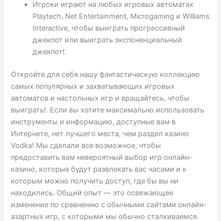
Игроки играют на любых игровых автоматах
Playtech, Net Entertainment, Microgaming и Williams
Interactive, чтобы выиграть прогрессивный
джекпот или выиграть экспоненциальный
джекпот!.
Откройте для себя нашу фантастическую коллекцию
самых популярных и захватывающих игровых
автоматов и настольных игр и вращайтесь, чтобы
выиграть!. Если вы хотите максимально использовать
инструменты и информацию, доступные вам в
Интернете, нет лучшего места, чем раздел казино
Vodka! Мы сделали все возможное, чтобы
предоставить вам невероятный выбор игр онлайн-
казино, которые будут развлекать вас часами и к
которым можно получить доступ, где бы вы ни
находились. Общий опыт — это освежающее
изменение по сравнению с обычными сайтами онлайн-
азартных игр, с которыми мы обычно сталкиваемся.