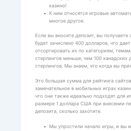
казино!
К ним относятся игровые автомат
многое другое.
Если вы вносите депозит, вы получаете
будет зачислено 400 долларов, что дает
отсортировать их по категориям, темам
стерлингов меньше, чем 100 канадских 
стерлингов. Мы знаем, что когда вы при
Это большая сумма для рейтинга сайтов
замечательное в мобильных играх казино
что они также идеально подходят для и
размере 1 доллара США при внесении пе
депозита, сколько захотите.
Мы упростили начало игры, и вы 