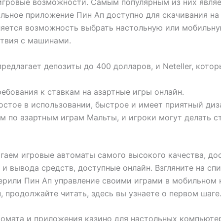
гровые возможности. Самым популярным из них являет
льное приложение Пин Ап доступно для скачивания на 
вляется возможность выбрать настольную или мобильну
ствия с машинами.
редлагает депозиты до 400 долларов, и Neteller, кото
ебования к ставкам на азартные игры онлайн.
стое в использовании, быстрое и имеет приятный диз
м по азартным играм Мальты, и игроки могут делать с
агаем игровые автоматы самого высокого качества, до
и вывода средств, доступные онлайн. Взгляните на сп
ерили Пин Ап управление своими играми в мобильном к
п, продолжайте читать, здесь вы узнаете о первом шаге
томата и приложения казино для настольных компьюте