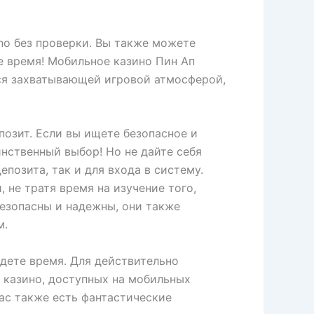
no без проверки. Вы также можете
е время! Мобильное казино Пин Ап
ься захватывающей игровой атмосферой,
позит. Если вы ищете безопасное и
нственный выбор! Но не дайте себя
позита, так и для входа в систему.
 не тратя время на изучение того,
безопасны и надежны, они также
м.
едете время. Для действительно
 казино, доступных на мобильных
нас также есть фантастические