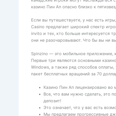
казино Пин Ап опасно близко к пятизвез
Если вы путешествуете, у нас есть игры
Casino предлагает широкий спектр игр
invito и тех, кто больше интересуется
они не разочаровывают. Что бы вы ни в
Spinzino — это мобильное приложение, к
Первые три являются основными казино 
Windows, а также ряд способов оплаты, т
пакет бесплатных вращений за 70 доллар
Казино Пин Ап лицензировано во м
Все, что вам нужно сделать, это 
депозит!
Это означает, что у вас есть возм
Мы предлагаем прогрессивные дже