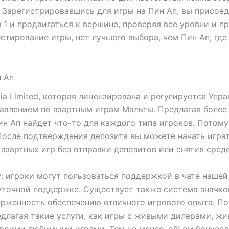
. Зарегистрировавшись для игры на Пин Ап, вы присое
я 1 и продвигаться к вершине, проверяя все уровни и п
естирование игры, нет лучшего выбора, чем Пин Ап, гд
н Ап
ia Limited, которая лицензирована и регулируется Упр
влением по азартным играм Мальты. Предлагая более 5
Пин Ап найдет что-то для каждого типа игроков. Потом
После подтверждения депозита вы можете начать играт
азартных игр без отправки депозитов или снятия сред
 игроки могут пользоваться поддержкой в чате наше
уточной поддержке. Существует также система значков
ерженность обеспечению отличного игрового опыта. П
едлагая такие услуги, как игры с живыми дилерами, жи
воими любимыми играми. Тем не менее, объем бонусов