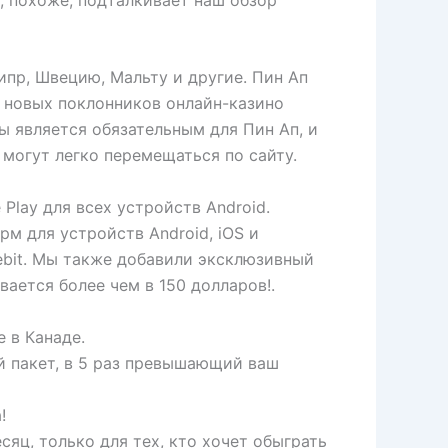
ипр, Швецию, Мальту и другие. Пин Ап
 новых поклонников онлайн-казино
ы является обязательным для Пин Ап, и
 могут легко перемещаться по сайту.
Play для всех устройств Android.
м для устройств Android, iOS и
adebit. Мы также добавили эксклюзивный
ается более чем в 150 долларов!.
 в Канаде.
ый пакет, в 5 раз превышающий ваш
!
яц, только для тех, кто хочет обыграть