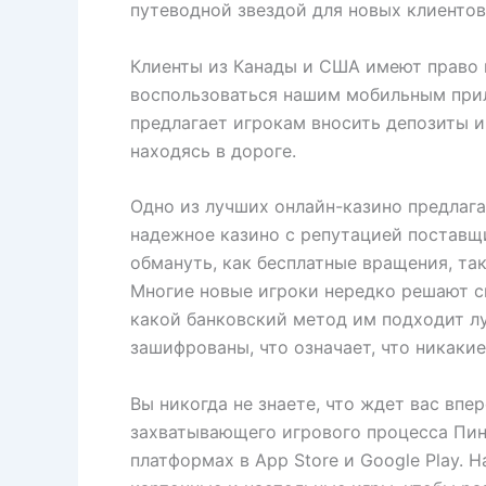
путеводной звездой для новых клиентов
Клиенты из Канады и США имеют право 
воспользоваться нашим мобильным прил
предлагает игрокам вносить депозиты и
находясь в дороге.
Одно из лучших онлайн-казино предлага
надежное казино с репутацией поставщи
обмануть, как бесплатные вращения, так
Многие новые игроки нередко решают сы
какой банковский метод им подходит лу
зашифрованы, что означает, что никаки
Вы никогда не знаете, что ждет вас впе
захватывающего игрового процесса Пин
платформах в App Store и Google Play.