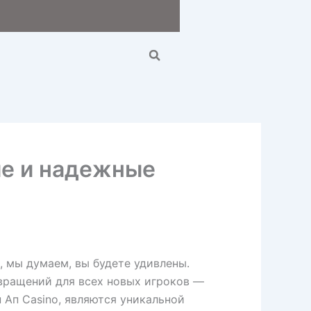
Search
ые и надежные
, мы думаем, вы будете удивлены.
вращений для всех новых игроков —
 Ап Casino, являются уникальной