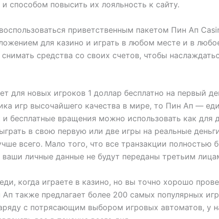
 и способом повысить их лояльность к сайту.
воспользоваться приветственным пакетом Пин Ап Casi
ожением для казино и играть в любом месте и в любо
 снимать средства со своих счетов, чтобы наслаждат
ет для новых игроков 1 доллар бесплатно на первый де
ка игр высочайшего качества в мире, то Пин Ап — еди
 и бесплатные вращения можно использовать как для де
грать в свою первую или две игры на реальные деньги,
чше всего. Мало того, что все транзакции полностью 
е ваши личные данные не будут переданы третьим лица
реди, когда играете в казино, но вы точно хорошо пров
 Ап также предлагает более 200 самых популярных игр
 Наряду с потрясающим выбором игровых автоматов, у 