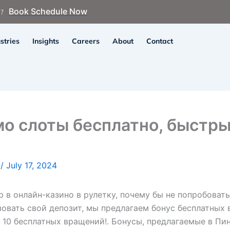
Book Schedule Now
n?
stries
Insights
Careers
About
Contact
мо слоты бесплатно, быстр
y
/
July 17, 2024
 в онлайн-казино в рулетку, почему бы не попробовать
овать свой депозит, мы предлагаем бонус бесплатных 
 10 бесплатных вращений!. Бонусы, предлагаемые в Пин