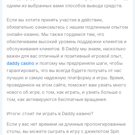
одним из выбранных вами способов вывода средств.
Если вы хотите принять участие в действии,
обязательно ознакомьтесь с нашим подлинным опытом
онлайн-казино. Мы также гордимся тем, что
обеспечиваем высокий уровень поддержки клиентов и
обслуживания клиентов. В Daddy мы знаем, насколько
важен для вас отличный и позитивный игровой опыт,
daddy casino
и поэтому мы предприняли шаги, чтобы
гарантировать, что вы всегда будете получать от нас
лучшую и самую надежную платформу и игры. Время,
проведенное на этом сайте, поможет вам узнать много
нового об игре, о том, как играть, и узнать больше о
том, как активируются бесплатные вращения.
Итоги: стоит ли играть в Daddy казино?
Если у вас нет времени на длинные пролонгированные
столы, вы можете сыграть в игру с джекпотом Spin