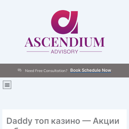
Skip
to
content
Book Schedule Now
Need Free Consultation?
Menu
Daddy топ казино — Акции