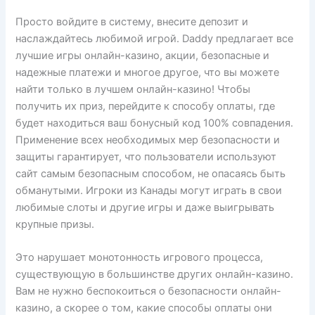
Просто войдите в систему, внесите депозит и
наслаждайтесь любимой игрой. Daddy предлагает все
лучшие игры онлайн-казино, акции, безопасные и
надежные платежи и многое другое, что вы можете
найти только в лучшем онлайн-казино! Чтобы
получить их приз, перейдите к способу оплаты, где
будет находиться ваш бонусный код 100% совпадения.
Применение всех необходимых мер безопасности и
защиты гарантирует, что пользователи используют
сайт самым безопасным способом, не опасаясь быть
обманутыми. Игроки из Канады могут играть в свои
любимые слоты и другие игры и даже выигрывать
крупные призы.
Это нарушает монотонность игрового процесса,
существующую в большинстве других онлайн-казино.
Вам не нужно беспокоиться о безопасности онлайн-
казино, а скорее о том, какие способы оплаты они