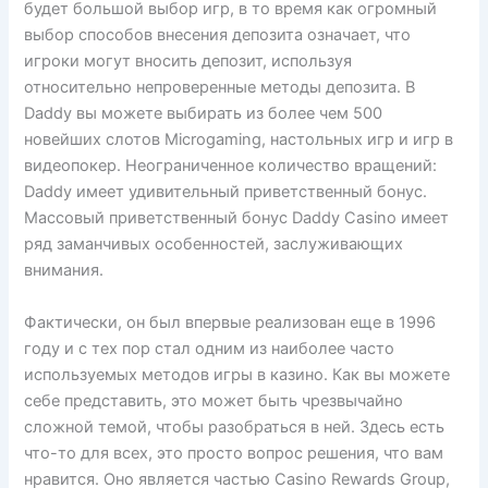
будет большой выбор игр, в то время как огромный
выбор способов внесения депозита означает, что
игроки могут вносить депозит, используя
относительно непроверенные методы депозита. В
Daddy вы можете выбирать из более чем 500
новейших слотов Microgaming, настольных игр и игр в
видеопокер. Неограниченное количество вращений:
Daddy имеет удивительный приветственный бонус.
Массовый приветственный бонус Daddy Casino имеет
ряд заманчивых особенностей, заслуживающих
внимания.
Фактически, он был впервые реализован еще в 1996
году и с тех пор стал одним из наиболее часто
используемых методов игры в казино. Как вы можете
себе представить, это может быть чрезвычайно
сложной темой, чтобы разобраться в ней. Здесь есть
что-то для всех, это просто вопрос решения, что вам
нравится. Оно является частью Casino Rewards Group,