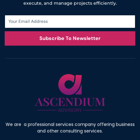
execute, and manage projects efficiently.
Subscribe To Newsletter
We are a professional services company offering business
and other consulting services.