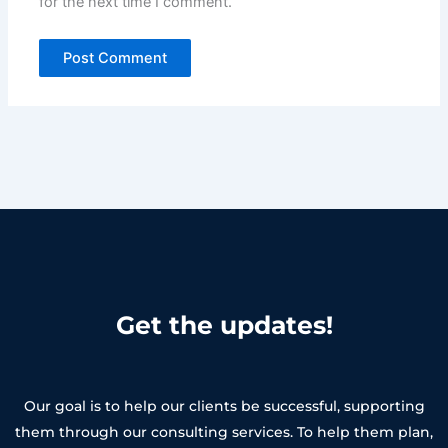
for the next time I comment.
Get the updates!
Our goal is to help our clients be successful, supporting
them through our consulting services. To help them plan,