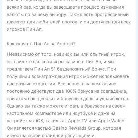
всякий раз, когда вы завершаете процесс изменения
валюты по вашему выбору. Также есть прогрессивный
джекпот для любителей слотов, и он доступен для всех
игроков Пин Ап.
Как скачать Пин Ап на Android?
Независимо от того, новичок вы или опытный игрок,
вы найдете все свои игры казино в Пин Ап, и мы
предлагаем Пин Ап $1 бездепозитный бонус. При
получении вознаграждения игрок может использовать
две разные стратегии. Все верно, в нашем казино
постоянно действуют два 100% бонуса на совпадение,
при этом ваш депозит и бонусные деньги удваиваются.
Однако вы также можете играть в браузере на своем
настольном компьютере или ноутбуке и даже на
устройствах iOS, таких как Apple TV или Apple Watch.
Он является частью Casino Rewards Group, которая
известна своей солидной репутацией и