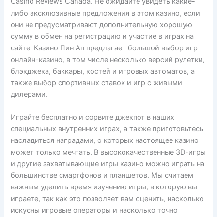
Casino Reviews Canada. Не ожидайте увидеть какие-
либо эксклюзивные предложения в этом казино, если
они не предусматривают дополнительную хорошую
сумму в обмен на регистрацию и участие в играх на
сайте. Казино Пин Ап предлагает большой выбор игр
онлайн-казино, в том числе несколько версий рулетки,
блэкджека, баккары, костей и игровых автоматов, а
также выбор спортивных ставок и игр с живыми
дилерами.
Играйте бесплатно и сорвите джекпот в наших
специальных внутренних играх, а также приготовьтесь
насладиться наградами, о которых настоящее казино
может только мечтать. В высококачественные 3D-игры
и другие захватывающие игры казино можно играть на
большинстве смартфонов и планшетов. Мы считаем
важным уделить время изучению игры, в которую вы
играете, так как это позволяет вам оценить, насколько
искусны игровые операторы и насколько точно