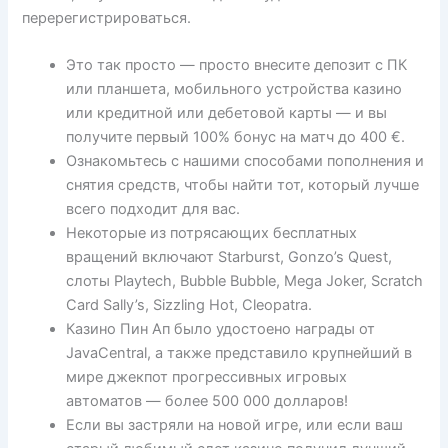
перерегистрироваться.
Это так просто — просто внесите депозит с ПК
или планшета, мобильного устройства казино
или кредитной или дебетовой карты — и вы
получите первый 100% бонус на матч до 400 €.
Ознакомьтесь с нашими способами пополнения и
снятия средств, чтобы найти тот, который лучше
всего подходит для вас.
Некоторые из потрясающих бесплатных
вращений включают Starburst, Gonzo’s Quest,
слоты Playtech, Bubble Bubble, Mega Joker, Scratch
Card Sally’s, Sizzling Hot, Cleopatra.
Казино Пин Ап было удостоено награды от
JavaCentral, а также представило крупнейший в
мире джекпот прогрессивных игровых
автоматов — более 500 000 долларов!
Если вы застряли на новой игре, или если ваш