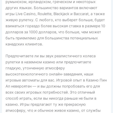
румынском, ирландском, греческом и некоторых
других языках. Большинство вариантов включают
игры Live Casino, Roulette, Blackjack и Baccarat, а также
живую рулетку. С любого, кто выберет больше, будет
взиматься гораздо более высокая ставка в размере 10
долларов за 1000 долларов, что больше, чем может
быть приемлемо для большинства потенциальных
канадских клиентов.
Предпочитаете ли вы звук реалистичного колеса
рулетки в наземном казино или предпочитаете
гладкую, утонченную атмосферу
высокотехнологичного онлайн-заведения, наши
игровые автоматы для вас. Игровой опыт в Казино Пин
Ап невероятен — и вы должны попробовать его для
всех своих игровых потребностей. Это отличный
способ играть, если вы никогда раньше не были в
казино. Игры предлагают ту же прекрасную
атмосферу, что и обычное живое казино, от службы