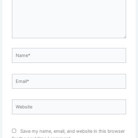
Name*
Email*
Website
Save my name, email, and website in this browser