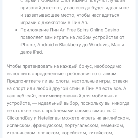
старый любимый слот казино получил лучший
призовой джекпот, у вас всегда будет идеальное
и захватывающее место, чтобы насладиться
играми с джекпотом в Пин Ап.
Приложение Пин Ап Free Spins Online Casino
позволяет вам играть на любом устройстве от
iPhone, Android и Blackberry до Windows, Mac и
даже iPad.
Чтобы претендовать на каждый бонус, необходимо
выполнить определенные требования по ставкам.
Предпочитаете ли вы слоты, настольные игры, ставки
на спорт или любой другой спин, в Пин Ап есть все. А
наш веб-сайт, оптимизированный для мобильных
устройств, — идеальный выбор, поскольку вы никогда
не столкнетесь с проблемами совместимости. С
ClickandBuy и Neteller вы можете играть на английском,
испанском, французском, португальском, немецком,
итальянском, японском, корейском, китайском,