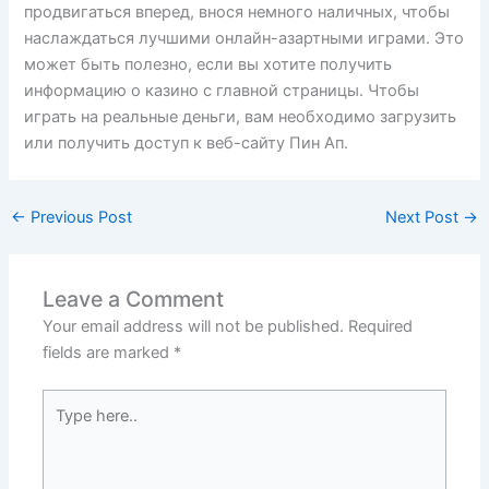
продвигаться вперед, внося немного наличных, чтобы
наслаждаться лучшими онлайн-азартными играми. Это
может быть полезно, если вы хотите получить
информацию о казино с главной страницы. Чтобы
играть на реальные деньги, вам необходимо загрузить
или получить доступ к веб-сайту Пин Ап.
←
Previous Post
Next Post
→
Leave a Comment
Your email address will not be published.
Required
fields are marked
*
Type
here..