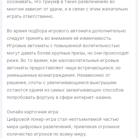
осознавать, что триумф в таких развлечениях во
многом зависит от удачи, и в связи с этим желательно
играть ответственно.
Во время подбора игрового автомата дополнительно
следует принять во внимание её изменчивость.
Игровые автоматы с повышенной волатильностью
могут давать более крупные призы, но они происходят
реже. Во то время, как маловолатильные игровые
автоматы предоставляют чаще встречающиеся, но
уменьшенные вознаграждения. Независимо от
решения, слоты с увеличивающимся выигрышем
остаются одним из самых захватывающих способов
попробовать фортуну в сфере интернет-казино.
Онлайн карточная игра
Цифровой покер-игра стал неотъемлемой частью
мира цифровых развлечений, привлекая огромное
количество игроков по всему миру.