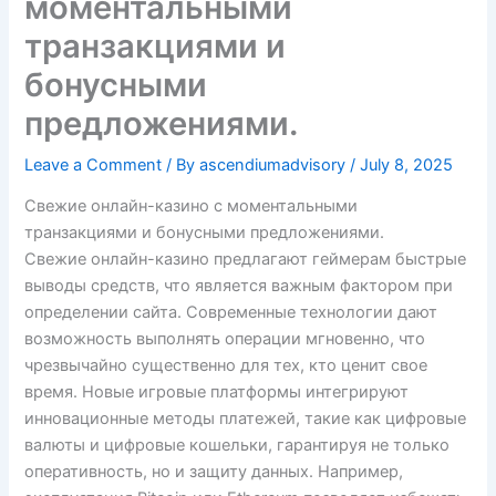
моментальными
транзакциями и
бонусными
предложениями.
Leave a Comment
/ By
ascendiumadvisory
/
July 8, 2025
Свежие онлайн-казино с моментальными
транзакциями и бонусными предложениями.
Свежие онлайн-казино предлагают геймерам быстрые
выводы средств, что является важным фактором при
определении сайта. Современные технологии дают
возможность выполнять операции мгновенно, что
чрезвычайно существенно для тех, кто ценит свое
время. Новые игровые платформы интегрируют
инновационные методы платежей, такие как цифровые
валюты и цифровые кошельки, гарантируя не только
оперативность, но и защиту данных. Например,