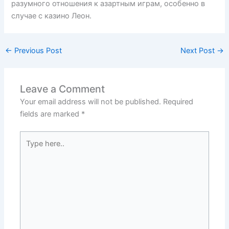
разумного отношения к азартным играм, особенно в
случае с казино Леон.
←
Previous Post
Next Post
→
Leave a Comment
Your email address will not be published.
Required
fields are marked
*
Type
here..