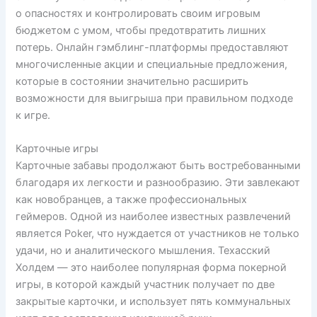
о опасностях и контролировать своим игровым
бюджетом с умом, чтобы предотвратить лишних
потерь. Онлайн гэмблинг-платформы предоставляют
многочисленные акции и специальные предложения,
которые в состоянии значительно расширить
возможности для выигрыша при правильном подходе
к игре.
Карточные игры
Карточные забавы продолжают быть востребованными
благодаря их легкости и разнообразию. Эти завлекают
как новобранцев, а также профессиональных
геймеров. Одной из наиболее известных развлечений
является Poker, что нуждается от участников не только
удачи, но и аналитического мышления. Техасский
Холдем — это наиболее популярная форма покерной
игры, в которой каждый участник получает по две
закрытые карточки, и использует пять коммунальных