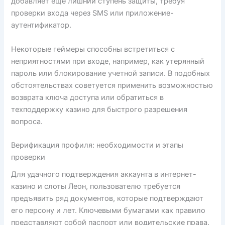
добавляет еще лишний ступень защиты, требуя
проверки входа через SMS или приложение-
аутентификатор.
Некоторые геймеры способны встретиться с
неприятностями при входе, например, как утерянный
пароль или блокирование учетной записи. В подобных
обстоятельствах советуется применить возможностью
возврата ключа доступа или обратиться в
техподдержку казино для быстрого разрешения
вопроса.
Верификация профиля: необходимости и этапы
проверки
Для удачного подтверждения аккаунта в интернет-
казино и слоты Леон, пользователю требуется
предъявить ряд документов, которые подтверждают
его персону и лет. Ключевыми бумагами как правило
представляют собой паспорт или водительские права.