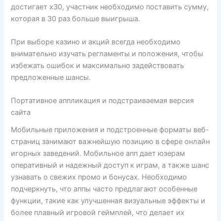
достигает x30, участник необходимо поставить сумму,
которая в 30 раз больше выигрыша.
При выборе казино и акций всегда необходимо
внимательно изучать регламенты и положения, чтобы
избежать ошибок и максимально задействовать
предложенные шансы.
Портативное аппликация и подстраиваемая версия
сайта
Мобильные приложения и подстроенные форматы веб-
страниц занимают важнейшую позицию в сфере онлайн
игорных заведений. Мобильное апп дает юзерам
оперативный и надежный доступ к играм, а также шанс
узнавать о свежих промо и бонусах. Необходимо
подчеркнуть, что аппы часто предлагают особенные
функции, такие как улучшенная визуальные эффекты и
более плавный игровой геймплей, что делает их