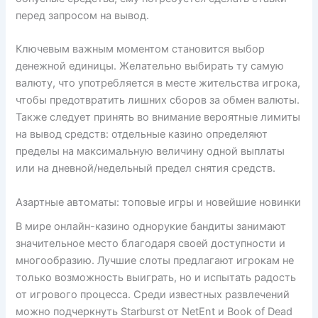
перед запросом на вывод.
Ключевым важным моментом становится выбор
денежной единицы. Желательно выбирать ту самую
валюту, что употребляется в месте жительства игрока,
чтобы предотвратить лишних сборов за обмен валюты.
Также следует принять во внимание вероятные лимиты
на вывод средств: отдельные казино определяют
пределы на максимальную величину одной выплаты
или на дневной/недельный предел снятия средств.
Азартные автоматы: топовые игры и новейшие новинки
В мире онлайн-казино однорукие бандиты занимают
значительное место благодаря своей доступности и
многообразию. Лучшие слоты предлагают игрокам не
только возможность выиграть, но и испытать радость
от игрового процесса. Среди известных развлечений
можно подчеркнуть Starburst от NetEnt и Book of Dead