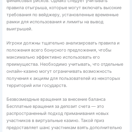
финансовых рисков. Однако следует учитывать
правила отыгрыша, которые могут включать высокие
требования по вейджеру, установленные временные
рамки для использования и лимиты на вывод
выигрышей.
Игроки должны тщательно анализировать правила и
положения всего бонусного предложения, чтобы
максимально эффективно использовать его
преимущества. Необходимо учитывать, что отдельные
онлайн-казино могут ограничивать возможность
получения к акциям для пользователей из некоторых
территорий или государств.
Безвозмездные вращения за внесение баланса
Бесплатные вращения за депозит счета — это
распространенный подход приманивания новых
участников в виртуальные казино. Такой приз
предоставляет шанс участникам взять дополнительно