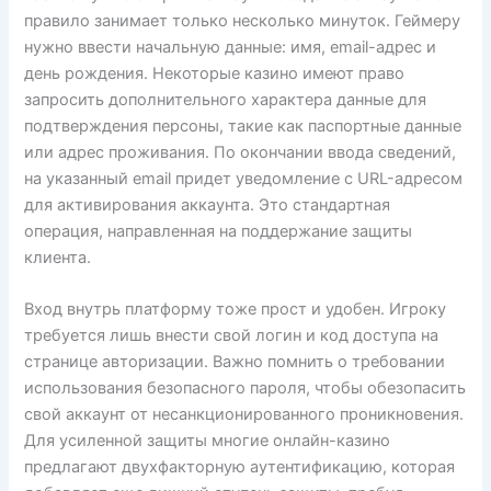
правило занимает только несколько минуток. Геймеру
нужно ввести начальную данные: имя, email-адрес и
день рождения. Некоторые казино имеют право
запросить дополнительного характера данные для
подтверждения персоны, такие как паспортные данные
или адрес проживания. По окончании ввода сведений,
на указанный email придет уведомление с URL-адресом
для активирования аккаунта. Это стандартная
операция, направленная на поддержание защиты
клиента.
Вход внутрь платформу тоже прост и удобен. Игроку
требуется лишь внести свой логин и код доступа на
странице авторизации. Важно помнить о требовании
использования безопасного пароля, чтобы обезопасить
свой аккаунт от несанкционированного проникновения.
Для усиленной защиты многие онлайн-казино
предлагают двухфакторную аутентификацию, которая