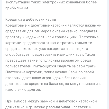
эксплуатацию таких электронных кошельков более
прибыльным.
Кредитки и дебетовки карты
Кредитовые и дебетовые карточки являются важными
средствами для геймеров онлайн казино, предлагая
простоту и надежность при транзакциях. Платежные
карточки предоставляют шанс тратить только те
средства, которые уже находятся на счете, что
способствует предотвратить излишних трат. Такое
превращает такие популярным вариантом среди
пользователей, пытающихся следить за свои траты.
Платежные карточки, такие казино Леон, со своей
стороны, дают шанс играть даже без наличия
достаточных средств на балансе, но могут привести к
накоплению долгов.
При выбора между заемной и дебетовой карточкой
для казино-игр, важно рассматривать платежи и