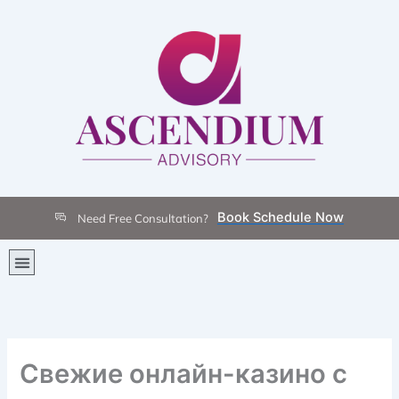
Skip
to
content
Book Schedule Now
Need Free Consultation?
Menu
Свежие онлайн-казино с