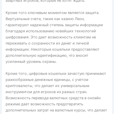
азартных игроков, которые не хотят ждать.
Кроме того ключевым моментом является защита.
Виртуальные счета, такие как казино Леон,
гарантируют надежный степень защиты информации
благодаря использованию новейших технологий
шифрования. Это дает возможность клиентам не
переживать о сохранности их денег и личной
информации. Некоторые кошельки предоставляют
дополнительную идентификацию, что вносит
усиленный уровень охраны.
Кроме того, цифровые кошельки зачастую принимают
разнообразные денежные единицы, с учетом
криптовалюты, что делает их универсальным
инструментом для игроков из разных стран.
Возможность перевода валютных средств в онлайн
режиме дает возможность предотвратить
дополнительных затрат на валютные курсы, что делает