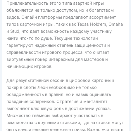
Привлекательность этого типа азартной игры
объясняется не только доступом, но и богатством
видов. Онлайн платформы предлагают ассортимент
типов карточной игры, таких как Texas Hold’em, Omaha
и Stud, что дает возможность каждому участнику
найти что-то по душе. Текущие технологии
гарантируют надежный степень защищенности и
справедливости игрового процесса, что считает
виртуальный покер интересным для мастеров и
начинающих игроков.
Для результативной сессии в цифровой карточный
покер в слоты Леон необходимо не только
осведомленность в правил, но и навык оценивать
поведение соперников. Стратегия и менталитет
выполняют ключевую роль в достижении успеха.
Множество геймеры выбирают участвовать в
чемпионатах с крупными ставками, где на ставке могут
быть внушительные денежные призы. Важно учитывать