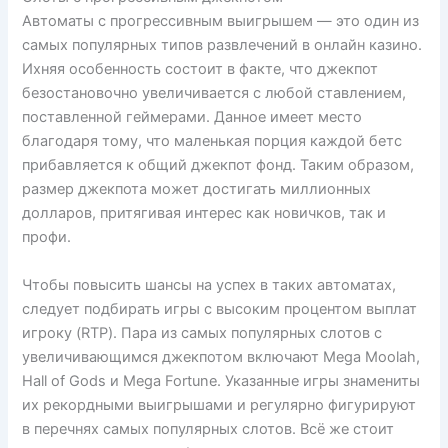
Автоматы с прогрессивным выигрышем — это один из
самых популярных типов развлечений в онлайн казино.
Ихняя особенность состоит в факте, что джекпот
безостановочно увеличивается с любой ставлением,
поставленной геймерами. Данное имеет место
благодаря тому, что маленькая порция каждой бетс
прибавляется к общий джекпот фонд. Таким образом,
размер джекпота может достигать миллионных
долларов, притягивая интерес как новичков, так и
профи.
Чтобы повысить шансы на успех в таких автоматах,
следует подбирать игры с высоким процентом выплат
игроку (RTP). Пара из самых популярных слотов с
увеличивающимся джекпотом включают Mega Moolah,
Hall of Gods и Mega Fortune. Указанные игры знамениты
их рекордными выигрышами и регулярно фигурируют
в перечнях самых популярных слотов. Всё же стоит