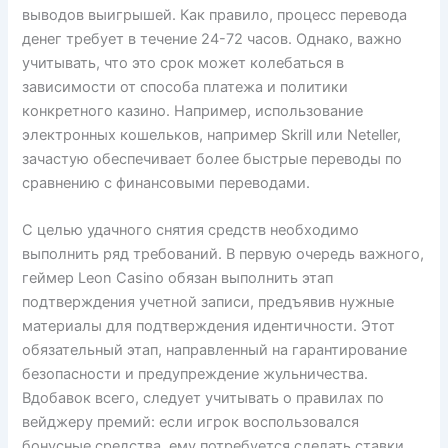
выводов выигрышей. Как правило, процесс перевода
денег требует в течение 24-72 часов. Однако, важно
учитывать, что это срок может колебаться в
зависимости от способа платежа и политики
конкретного казино. Например, использование
электронных кошельков, например Skrill или Neteller,
зачастую обеспечивает более быстрые переводы по
сравнению с финансовыми переводами.
С целью удачного снятия средств необходимо
выполнить ряд требований. В первую очередь важного,
геймер Leon Casino обязан выполнить этап
подтверждения учетной записи, предъявив нужные
материалы для подтверждения идентичности. Этот
обязательный этап, направленный на гарантирование
безопасности и предупреждение жульничества.
Вдобавок всего, следует учитывать о правилах по
вейджеру премий: если игрок воспользовался
бонусные средства, ему потребуется сделать ставки