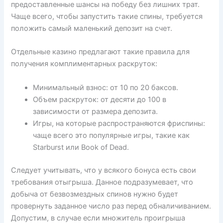
предоставленные шансы на победу без лишних трат.
Чаще всего, чтобы запустить такие спины, требуется
положить самый маленький депозит на счет.
Отдельные казино предлагают такие правила для
получения комплиментарных раскруток:
Минимальный взнос: от 10 по 20 баксов.
Объем раскруток: от десяти до 100 в
зависимости от размера депозита.
Игры, на которые распространяются фриспины:
чаще всего это популярные игры, такие как
Starburst или Book of Dead.
Следует учитывать, что у всякого бонуса есть свои
требования отыгрыша. Данное подразумевает, что
добыча от безвозмездных спинов нужно будет
провернуть заданное число раз перед обналичиванием.
Допустим, в случае если множитель проигрыша