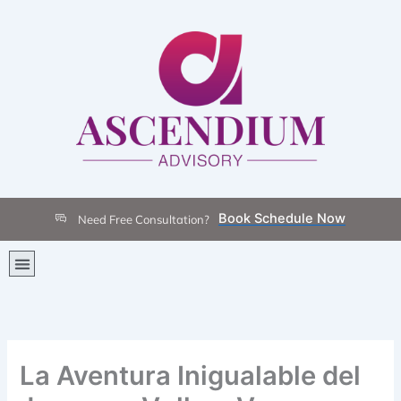
Skip
to
content
Book Schedule Now
Need Free Consultation?
Menu
La Aventura Inigualable del