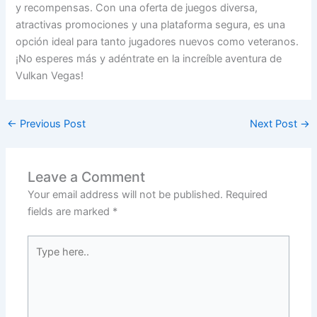
y recompensas. Con una oferta de juegos diversa,
atractivas promociones y una plataforma segura, es una
opción ideal para tanto jugadores nuevos como veteranos.
¡No esperes más y adéntrate en la increíble aventura de
Vulkan Vegas!
←
Previous Post
Next Post
→
Leave a Comment
Your email address will not be published.
Required
fields are marked
*
Type
here..