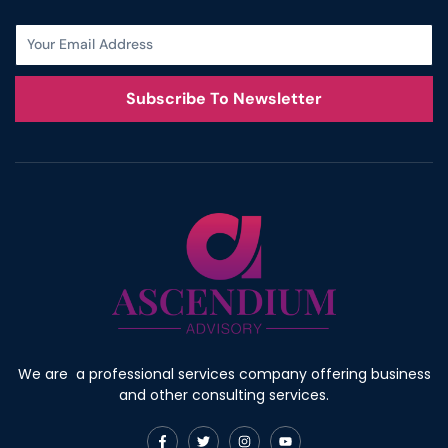
Subscribe To Newsletter
We are a professional services company offering business
and other consulting services.
F
T
I
Y