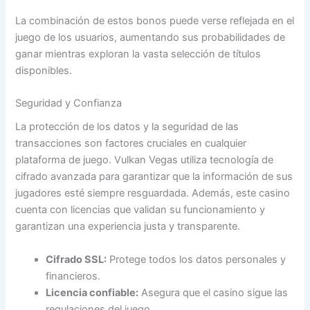
La combinación de estos bonos puede verse reflejada en el
juego de los usuarios, aumentando sus probabilidades de
ganar mientras exploran la vasta selección de títulos
disponibles.
Seguridad y Confianza
La protección de los datos y la seguridad de las
transacciones son factores cruciales en cualquier
plataforma de juego. Vulkan Vegas utiliza tecnología de
cifrado avanzada para garantizar que la información de sus
jugadores esté siempre resguardada. Además, este casino
cuenta con licencias que validan su funcionamiento y
garantizan una experiencia justa y transparente.
Cifrado SSL:
Protege todos los datos personales y
financieros.
Licencia confiable:
Asegura que el casino sigue las
regulaciones del juego.