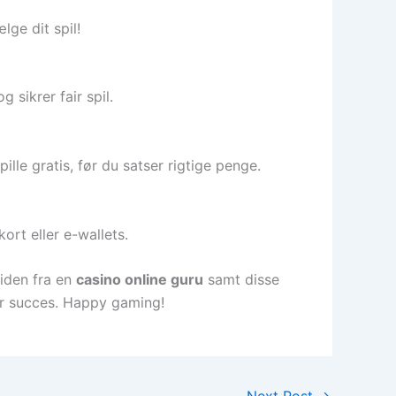
lge dit spil!
 sikrer fair spil.
lle gratis, før du satser rigtige penge.
rt eller e-wallets.
viden fra en
casino online guru
samt disse
for succes. Happy gaming!