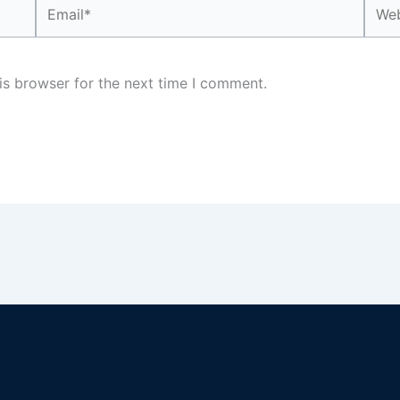
Email*
Webs
is browser for the next time I comment.