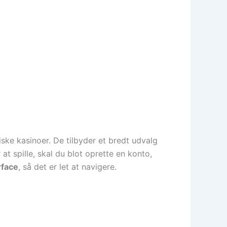
ysiske kasinoer. De tilbyder et bredt udvalg
 at spille, skal du blot oprette en konto,
rface
, så det er let at navigere.