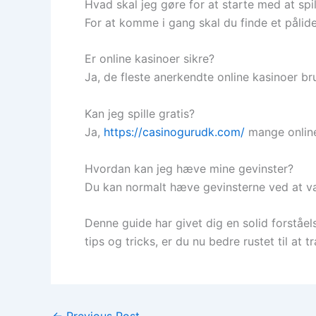
Hvad skal jeg gøre for at starte med at spil
For at komme i gang skal du finde et pålide
Er online kasinoer sikre?
Ja, de fleste anerkendte online kasinoer bru
Kan jeg spille gratis?
Ja,
https://casinogurudk.com/
mange online 
Hvordan kan jeg hæve mine gevinster?
Du kan normalt hæve gevinsterne ved at væl
Denne guide har givet dig en solid forståe
tips og tricks, er du nu bedre rustet til a