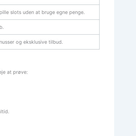
pille slots uden at bruge egne penge.
b.
nusser og eksklusive tilbud.
je at prøve:
tid.