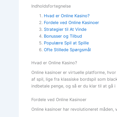
Indholdsfortegnelse
Hvad er Online Kasino?
Fordele ved Online Kasinoer
Strategier til At Vinde
Bonusser og Tilbud
Populære Spil at Spille
Ofte Stillede Spørgsmål
Hvad er Online Kasino?
Online kasinoer er virtuelle platforme, hvor 
af spil, lige fra klassiske bordspil som blac
indbetale penge, og så er du klar til at gå 
Fordele ved Online Kasinoer
Online kasinoer har revolutioneret måden, vi