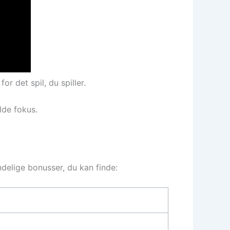
r det spil, du spiller.
lde fokus.
ndelige bonusser, du kan finde: