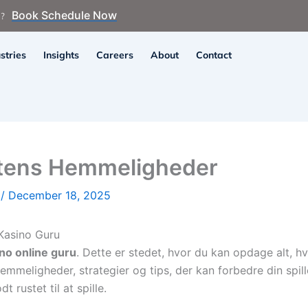
Book Schedule Now
n?
stries
Insights
Careers
About
Contact
rtens Hemmeligheder
y
/
December 18, 2025
 Kasino Guru
no online guru
. Dette er stedet, hvor du kan opdage alt, hv
hemmeligheder, strategier og tips, der kan forbedre din spille
 rustet til at spille.