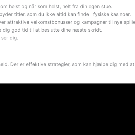
om helst og når som helst, helt fra din egen stue.
byder titler, som du ikke altid kan finde i fysiske kasinoer.
er attraktive velkomstbonusser og kampagner til nye spille
dig god tid til at beslutte dine næste skridt.
ser dig.
held. Der er effektive strategier, som kan hjælpe dig med at