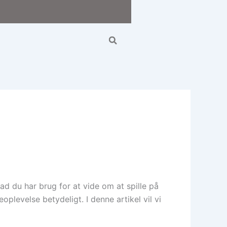
Search
ad du har brug for at vide om at spille på
oplevelse betydeligt. I denne artikel vil vi