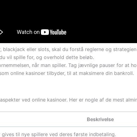
lackjack eller slots, skal du forstå reglerne og strategien fo
 vil spille for, og overhold dette beløb.
fornemmelsen, når man spiller. Tag jævnlige pauser for at ho
om online kasinoer tilbyder, til at maksimere din bankroll.
aspekter ved online kasinoer. Her er nogle af de mest almi
Beskrivelse
gives til nye spillere ved deres første indbetaling.