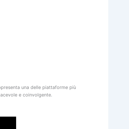
presenta una delle piattaforme più
piacevole e coinvolgente.