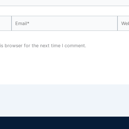
Email*
Webs
is browser for the next time I comment.