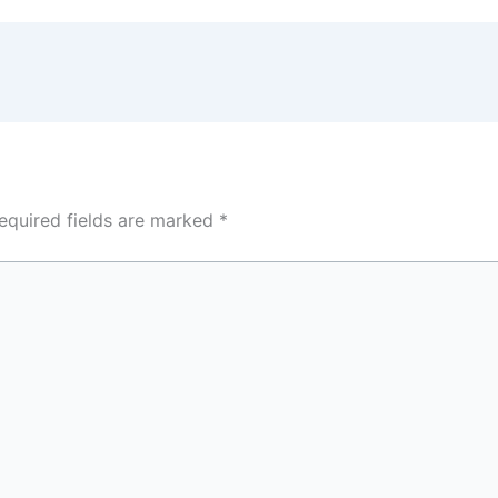
equired fields are marked
*