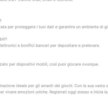
?
zata per proteggere i tuoi dati e garantire un ambiente di g
ili?
elettronici e bonifici bancari per depositare e prelevare.
ato per dispositivi mobili, così puoi giocare ovunque.
zione ideale per gli amanti dei giochi. Con la sua vasta off
o per vivere emozioni uniche. Registrati oggi stesso e inizia