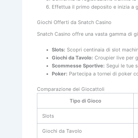
Effettua il primo deposito e inizia a 
Giochi Offerti da Snatch Casino
Snatch Casino offre una vasta gamma di gioch
Slots:
Scopri centinaia di slot machin
Giochi da Tavolo:
Croupier live per 
Scommesse Sportive:
Segui le tue s
Poker:
Partecipa a tornei di poker co
Comparazione dei Giocattoli
Tipo di Gioco
Slots
Giochi da Tavolo