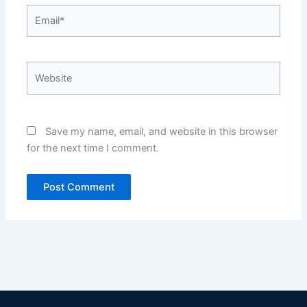
Email*
Website
Save my name, email, and website in this browser
for the next time I comment.