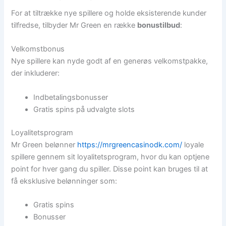
For at tiltrække nye spillere og holde eksisterende kunder
tilfredse, tilbyder Mr Green en række
bonustilbud
:
Velkomstbonus
Nye spillere kan nyde godt af en generøs velkomstpakke,
der inkluderer:
Indbetalingsbonusser
Gratis spins på udvalgte slots
Loyalitetsprogram
Mr Green belønner
https://mrgreencasinodk.com/
loyale
spillere gennem sit loyalitetsprogram, hvor du kan optjene
point for hver gang du spiller. Disse point kan bruges til at
få eksklusive belønninger som:
Gratis spins
Bonusser