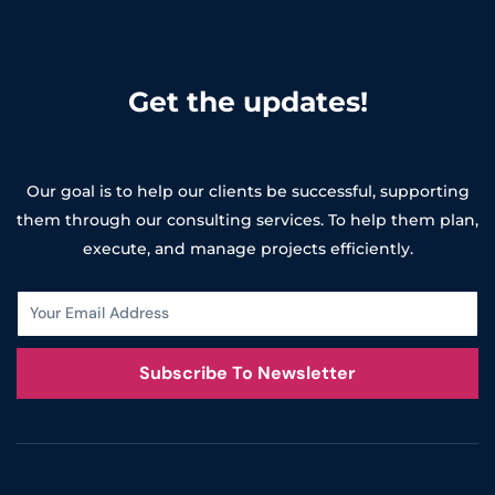
Get the updates!
Our goal is to help our clients be successful, supporting
them through our consulting services. To help them plan,
execute, and manage projects efficiently.
Subscribe To Newsletter