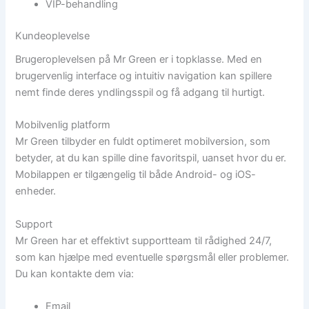
VIP-behandling
Kundeoplevelse
Brugeroplevelsen på Mr Green er i topklasse. Med en
brugervenlig interface og intuitiv navigation kan spillere
nemt finde deres yndlingsspil og få adgang til hurtigt.
Mobilvenlig platform
Mr Green tilbyder en fuldt optimeret mobilversion, som
betyder, at du kan spille dine favoritspil, uanset hvor du er.
Mobilappen er tilgængelig til både Android- og iOS-
enheder.
Support
Mr Green har et effektivt supportteam til rådighed 24/7,
som kan hjælpe med eventuelle spørgsmål eller problemer.
Du kan kontakte dem via:
Email