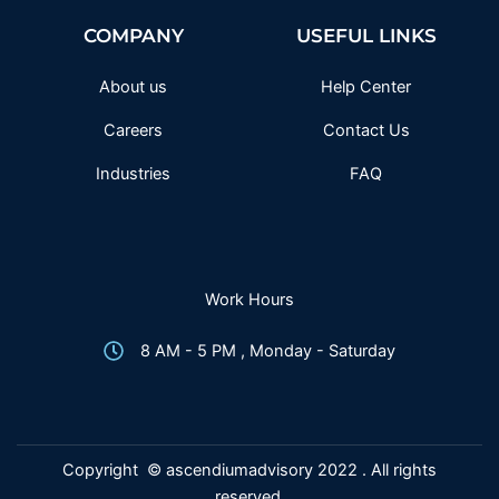
b
t
a
u
o
e
g
b
COMPANY
USEFUL LINKS
o
r
r
e
k
a
-
m
f
About us
Help Center
Careers
Contact Us
Industries
FAQ
Work Hours
8 AM - 5 PM , Monday - Saturday
Copyright © ascendiumadvisory 2022 . All rights
reserved.