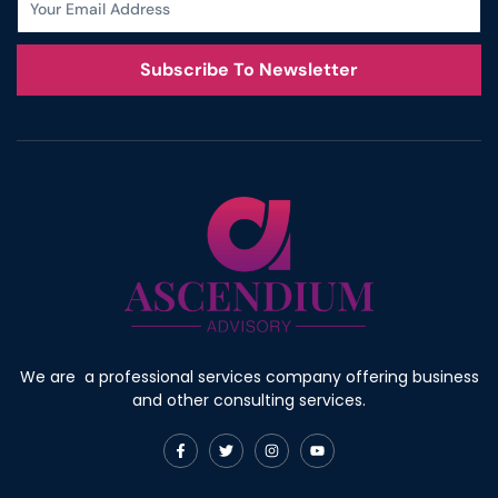
Subscribe To Newsletter
We are a professional services company offering business
and other consulting services.
F
T
I
Y
a
w
n
o
c
i
s
u
e
t
t
t