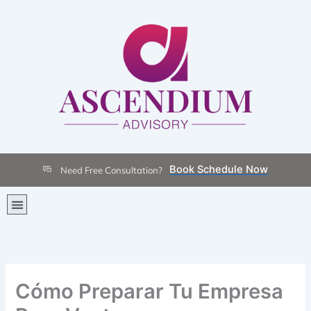
Skip
to
content
Book Schedule Now
Need Free Consultation?
Menu
Cómo Preparar Tu Empresa