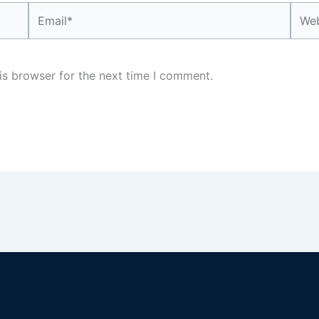
Email*
Webs
is browser for the next time I comment.