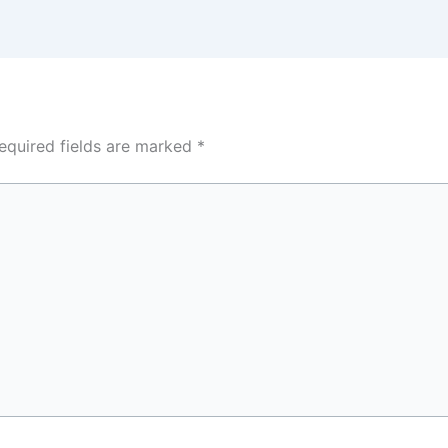
equired fields are marked
*