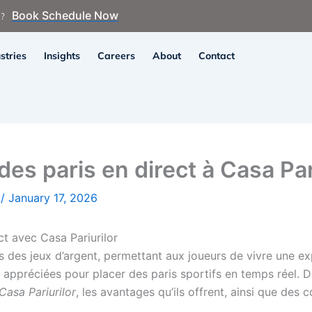
Book Schedule Now
n?
stries
Insights
Careers
About
Contact
es paris en direct à Casa Par
y
/
January 17, 2026
ct avec Casa Pariurilor
vers des jeux d’argent, permettant aux joueurs de vivre une
 appréciées pour placer des paris sportifs en temps réel. Da
Casa Pariurilor
, les avantages qu’ils offrent, ainsi que des