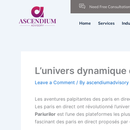
Skip
Need Free Consultatio
to
content
Home
Services
Indu
L’univers dynamique d
Leave a Comment
/ By
ascendiumadvisor
Les aventures palpitantes des paris en dire
Les paris en direct ont révolutionné l’uni
Pariurilor
est l’une des plateformes les plus
fascinant des paris en direct proposés par