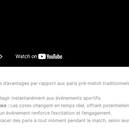
e d’avantages par rapport aux paris pré-match traditionnels
éagir instantanément aux événements sportifs.
es :
Les cotes changent en temps réel, offrant potentiellem
un événement renforce l’excitation et l’engagement.
lacer des paris à tout moment pendant le match, selon leur r