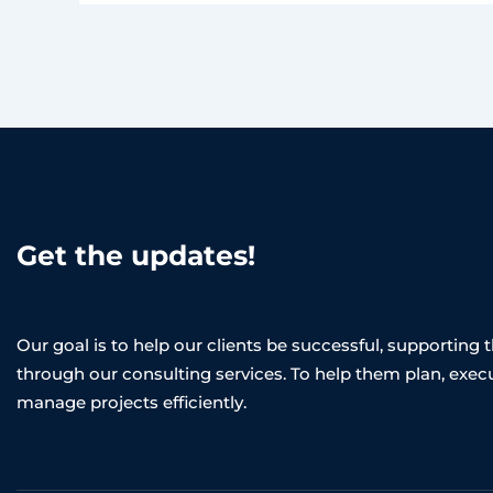
Get the updates!
Our goal is to help our clients be successful, supporting
through our consulting services. To help them plan, exec
manage projects efficiently.