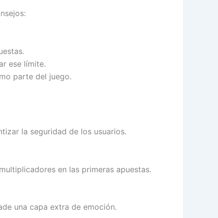
onsejos:
.
uestas.
r ese límite.
mo parte del juego.
tizar la seguridad de los usuarios.
multiplicadores en las primeras apuestas.
ñade una capa extra de emoción.