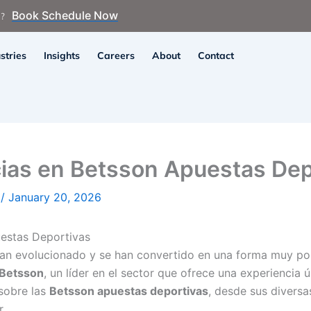
Book Schedule Now
n?
stries
Insights
Careers
About
Contact
ias en Betsson Apuestas Dep
y
/
January 20, 2026
estas Deportivas
an evolucionado y se han convertido en una forma muy popu
Betsson
, un líder en el sector que ofrece una experiencia 
sobre las
Betsson apuestas deportivas
, desde sus divers
.