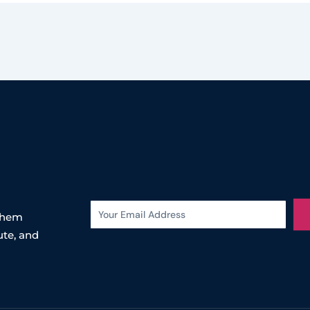
 them
ute, and