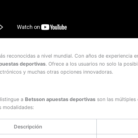
s reconocidas a nivel mundial. Con años de experiencia en
puestas deportivas
. Ofrece a los usuarios no solo la posi
ectrónicos y muchas otras opciones innovadoras.
distingue a
Betsson apuestas deportivas
son las múltiples
s modalidades:
Descripción