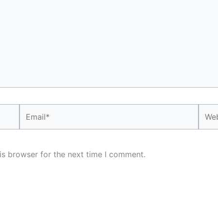
Email*
Webs
is browser for the next time I comment.