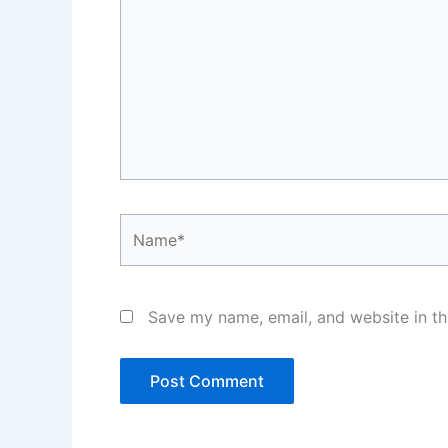
Name*
Save my name, email, and website in th