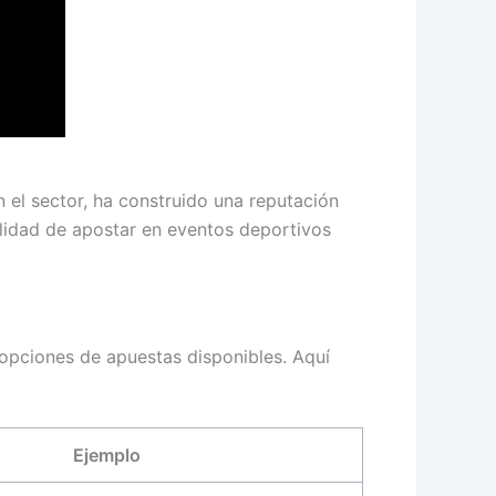
 el sector, ha construido una reputación
bilidad de apostar en eventos deportivos
 opciones de apuestas disponibles. Aquí
Ejemplo