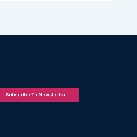
Subscribe To Newsletter