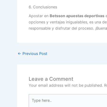
6. Conclusiones
Apostar en
Betsson apuestas deportivas
e
opciones y ventajas inigualables, es una 
responsable y disfrutar del proceso. ¡Buena
←
Previous Post
Leave a Comment
Your email address will not be published.
R
Type
here..