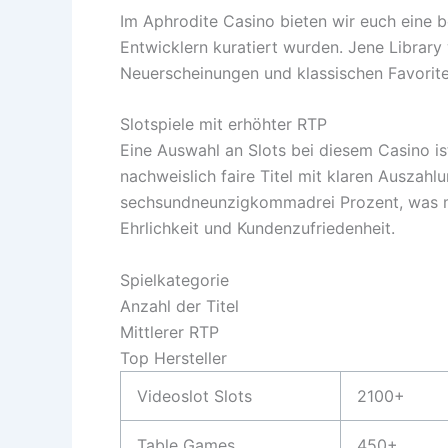
Im Aphrodite Casino bieten wir euch eine
Entwicklern kuratiert wurden. Jene Library
Neuerscheinungen und klassischen Favorit
Slotspiele mit erhöhter RTP
Eine Auswahl an Slots bei diesem Casino i
nachweislich faire Titel mit klaren Auszah
sechsundneunzigkommadrei Prozent, was mer
Ehrlichkeit und Kundenzufriedenheit.
Spielkategorie
Anzahl der Titel
Mittlerer RTP
Top Hersteller
Videoslot Slots
2100+
Table Games
450+