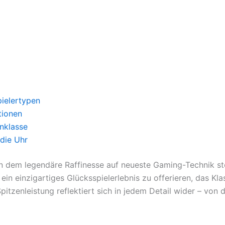
pielertypen
tionen
nklasse
die Uhr
an dem legendäre Raffinesse auf neueste Gaming-Technik stö
n einzigartiges Glücksspielerlebnis zu offerieren, das Kla
itzenleistung reflektiert sich in jedem Detail wider – von 