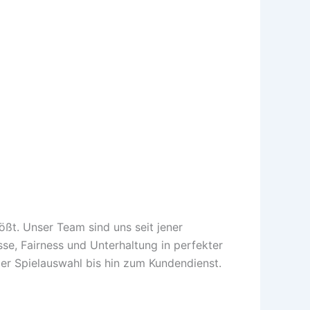
ßt. Unser Team sind uns seit jener
sse, Fairness und Unterhaltung in perfekter
der Spielauswahl bis hin zum Kundendienst.