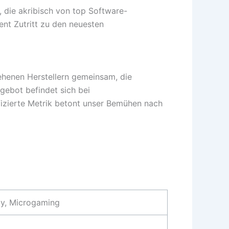
 die akribisch von top Software-
ent Zutritt zu den neuesten
ehenen Herstellern gemeinsam, die
gebot befindet sich bei
fizierte Metrik betont unser Bemühen nach
ay, Microgaming