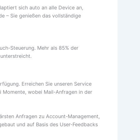
tiert sich auto an alle Device an,
de – Sie genießen das vollständige
Touch-Steuerung. Mehr als 85% der
unterstreicht.
fügung. Erreichen Sie unseren Service
ei Momente, wobei Mail-Anfragen in der
pulärsten Anfragen zu Account-Management,
gebaut und auf Basis des User-Feedbacks