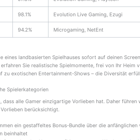
98.1%
Evolution Live Gaming, Ezugi
94.2%
Microgaming, NetEnt
e eines landbasierten Spielhauses sofort auf deinen Scree
rfahren Sie realistische Spielmomente, frei von Ihr Heim v
f zu exotischen Entertainment-Shows – die Diversität erfüll
he Spielerkategorien
n, dass alle Gamer einzigartige Vorlieben hat. Daher führe
Vorlieben berücksichtigt.
men ein gestaffeltes Bonus-Bundle über die anfänglichen v
 beinhaltet