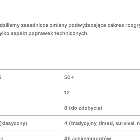
ziliśmy zasadnicze zmiany podwyższające zakres rozgry
tylko aspekt poprawek technicznych.
5
50+
12
8 (do zdobycia)
 (klasyczny)
4 (tradycyjny, timed, survival, 
ie
45 achievementów