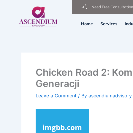
Skip
Need Free Consultatio
to
content
Home
Services
Indu
Chicken Road 2: Kom
Generacji
Leave a Comment
/ By
ascendiumadvisor