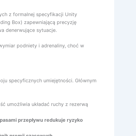
h z formalnej specyfikacji Unity
ding Box) zapewniającą precyzję
uwa denerwujące sytuacje.
miar podniety i adrenaliny, choć w
oju specyficznych umiejętności. Głównym
ość umożliwia układać ruchy z rezerwą
 pasami przepływu redukuje ryzyko
żnik premii czasowych