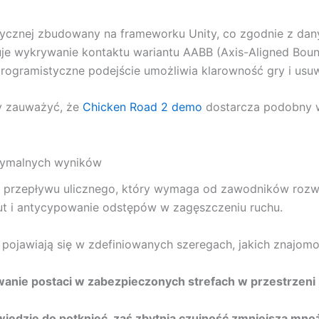
ycznej zbudowany na frameworku Unity, co zgodnie z danyc
je wykrywanie kontaktu wariantu AABB (Axis-Aligned Boun
o programistyczne podejście umożliwia klarowność gry i us
y zauważyć, że
Chicken Road 2 demo
dostarcza podobny wy
symalnych wyników
 przepływu ulicznego, który wymaga od zawodników rozw
ut i antycypowanie odstępów w zagęszczeniu ruchu.
 pojawiają się w zdefiniowanych szeregach, jakich znajom
wanie postaci w zabezpieczonych strefach w przestrzeni
iedzie do potknięć, zaś zbytnia czujność zmniejsza mno