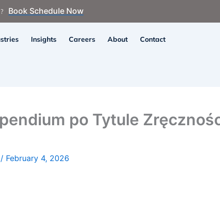
Book Schedule Now
n?
stries
Insights
Careers
About
Contact
pendium po Tytule Zręcznoś
y
/
February 4, 2026