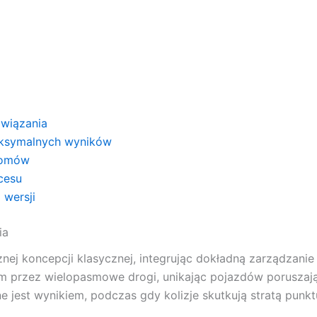
związania
aksymalnych wyników
iomów
cesu
 wersji
ia
nej koncepcji klasycznej, integrując dokładną zarządzani
m przez wielopasmowe drogi, unikając pojazdów poruszaj
 jest wynikiem, podczas gdy kolizje skutkują stratą pun