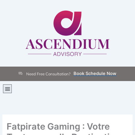
Skip
to
content
Book Schedule Now
Need Free Consultation?
Menu
Fatpirate Gaming : Votre