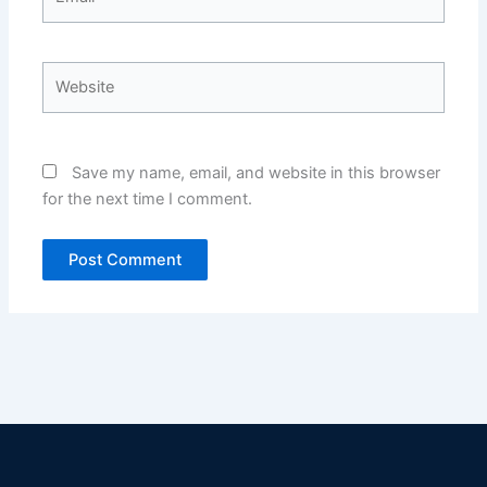
Website
Save my name, email, and website in this browser
for the next time I comment.