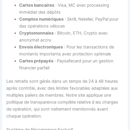
Cartes bancaires
: Visa, MC avec processing
immédiat des dépôts
Comptes numériques
: Skrill, Neteller, PayPal pour
des opérations véloces
Cryptomonnaies
: Bitcoin, ETH, Crypto avec
anonymat accru
Envois électroniques
: Pour les transactions de
montants importants avec protection optimale
Cartes prépayés
: Paysafecard pour un gestion
financier parfait
Les retraits sont gérés dans un temps de 24 à 48 heures
après contrôle, avec des limites favorables adaptées aux
multiples paliers de membres. Notre site applique une
politique de transparence complète relative à les charges
de opération, qui sont nettement mentionnés avant
chaque opération.
Système de Récompense Exclusif