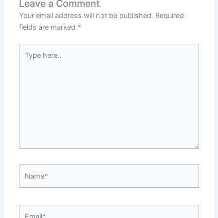
Leave a Comment
Your email address will not be published.
Required
fields are marked
*
Type
here..
Name*
Email*