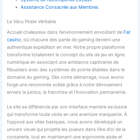
Assistance Consacrée aux Membres
Le Vécu Pirate Véritable
Accueil chaleureux dans l’environnement envoûtant de
Fat
casino
, où chacune des partie de gaming devient une
authentique expédition en mer. Notre propre plateforme
transforme totalement le concept du site de jeu en ligne
numérique en associant une ambiance captivante de
flibustiers avec des systèmes de pointe établies dans le
domaine du gaming. Dès notre démarrage, nous avons
forgé une renommée solide grâce à notre dévouement
envers la justice, la franchise et l’innovation permanente.
Le site se différencie par son interface membre exclusive
qui transforme toute visite en une aventure marquante. À
l’opposé aux sites basiques, nous avons développé un
univers visuel qui projette les joueurs dans l’ère d’or de la
corsairerie, tout en maintenant une ergonomie aisée et