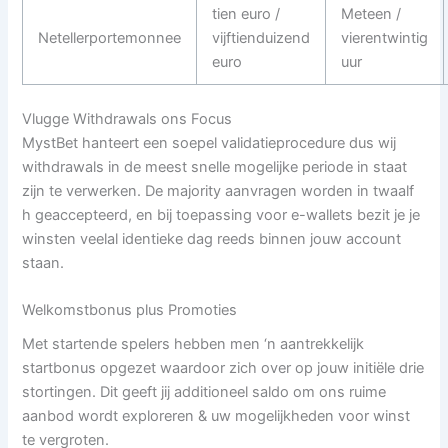
tien euro /
Meteen /
Netellerportemonnee
vijftienduizend
vierentwintig
euro
uur
Vlugge Withdrawals ons Focus
MystBet hanteert een soepel validatieprocedure dus wij
withdrawals in de meest snelle mogelijke periode in staat
zijn te verwerken. De majority aanvragen worden in twaalf
h geaccepteerd, en bij toepassing voor e-wallets bezit je je
winsten veelal identieke dag reeds binnen jouw account
staan.
Welkomstbonus plus Promoties
Met startende spelers hebben men ‘n aantrekkelijk
startbonus opgezet waardoor zich over op jouw initiële drie
stortingen. Dit geeft jij additioneel saldo om ons ruime
aanbod wordt exploreren & uw mogelijkheden voor winst
te vergroten.