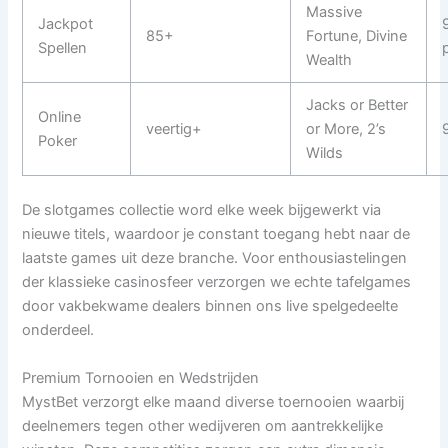
Massive
Jackpot
85+
Fortune, Divine
Spellen
Wealth
Jacks or Better
Online
veertig+
or More, 2’s
Poker
Wilds
De slotgames collectie word elke week bijgewerkt via
nieuwe titels, waardoor je constant toegang hebt naar de
laatste games uit deze branche. Voor enthousiastelingen
der klassieke casinosfeer verzorgen we echte tafelgames
door vakbekwame dealers binnen ons live spelgedeelte
onderdeel.
Premium Tornooien en Wedstrijden
MystBet verzorgt elke maand diverse toernooien waarbij
deelnemers tegen other wedijveren om aantrekkelijke