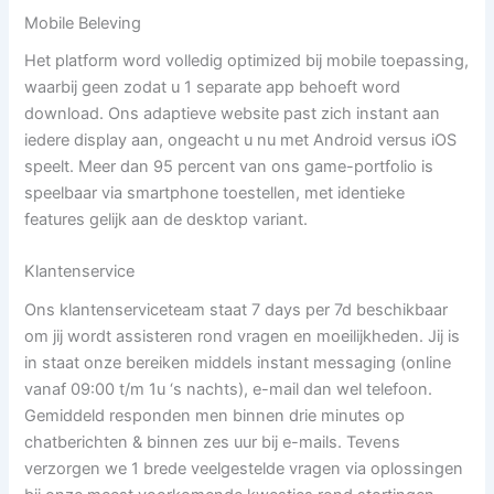
Mobile Beleving
Het platform word volledig optimized bij mobile toepassing,
waarbij geen zodat u 1 separate app behoeft word
download. Ons adaptieve website past zich instant aan
iedere display aan, ongeacht u nu met Android versus iOS
speelt. Meer dan 95 percent van ons game-portfolio is
speelbaar via smartphone toestellen, met identieke
features gelijk aan de desktop variant.
Klantenservice
Ons klantenserviceteam staat 7 days per 7d beschikbaar
om jij wordt assisteren rond vragen en moeilijkheden. Jij is
in staat onze bereiken middels instant messaging (online
vanaf 09:00 t/m 1u ‘s nachts), e-mail dan wel telefoon.
Gemiddeld responden men binnen drie minutes op
chatberichten & binnen zes uur bij e-mails. Tevens
verzorgen we 1 brede veelgestelde vragen via oplossingen