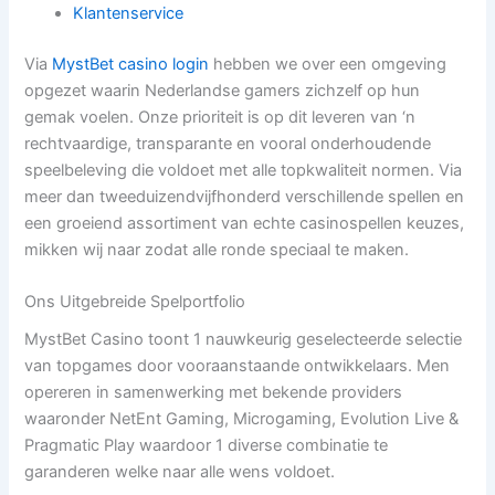
Klantenservice
Via
MystBet casino login
hebben we over een omgeving
opgezet waarin Nederlandse gamers zichzelf op hun
gemak voelen. Onze prioriteit is op dit leveren van ‘n
rechtvaardige, transparante en vooral onderhoudende
speelbeleving die voldoet met alle topkwaliteit normen. Via
meer dan tweeduizendvijfhonderd verschillende spellen en
een groeiend assortiment van echte casinospellen keuzes,
mikken wij naar zodat alle ronde speciaal te maken.
Ons Uitgebreide Spelportfolio
MystBet Casino toont 1 nauwkeurig geselecteerde selectie
van topgames door vooraanstaande ontwikkelaars. Men
opereren in samenwerking met bekende providers
waaronder NetEnt Gaming, Microgaming, Evolution Live &
Pragmatic Play waardoor 1 diverse combinatie te
garanderen welke naar alle wens voldoet.