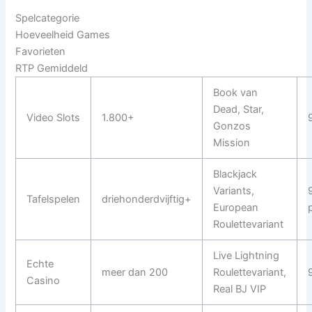
Spelcategorie
Hoeveelheid Games
Favorieten
RTP Gemiddeld
Book van
Dead, Star,
Video Slots
1.800+
Gonzos
Mission
Blackjack
Variants,
Tafelspelen
driehonderdvijftig+
European
Roulettevariant
Live Lightning
Echte
meer dan 200
Roulettevariant,
Casino
Real BJ VIP