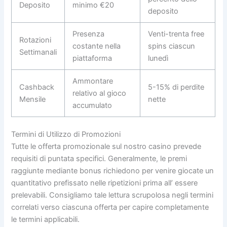
Deposito
minimo €20
deposito
Presenza
Venti-trenta free
Rotazioni
costante nella
spins ciascun
Settimanali
piattaforma
lunedì
Ammontare
Cashback
5-15% di perdite
relativo al gioco
Mensile
nette
accumulato
Termini di Utilizzo di Promozioni
Tutte le offerta promozionale sul nostro casino prevede
requisiti di puntata specifici. Generalmente, le premi
raggiunte mediante bonus richiedono per venire giocate un
quantitativo prefissato nelle ripetizioni prima all’ essere
prelevabili. Consigliamo tale lettura scrupolosa negli termini
correlati verso ciascuna offerta per capire completamente
le termini applicabili.