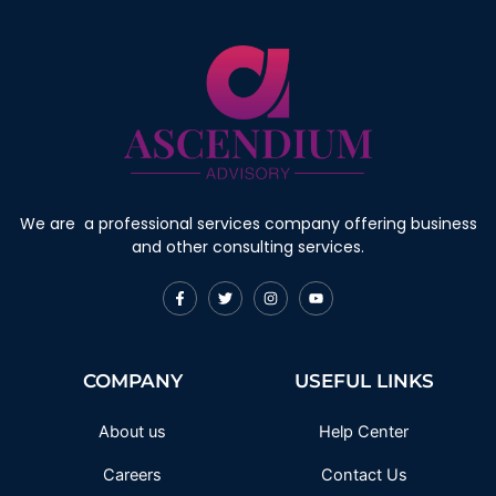
We are a professional services company offering business
and other consulting services.
F
T
I
Y
a
w
n
o
c
i
s
u
e
t
t
t
b
t
a
u
o
e
g
b
COMPANY
USEFUL LINKS
o
r
r
e
k
a
-
m
f
About us
Help Center
Careers
Contact Us