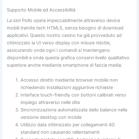
Supporto Mobile ed Accessibilità
La slot Pollo opera impeccabilmente attraverso device
mobili tramite tech HTML5, senza bisogno di download
applicativi. Questo nostro casino ha già provveduto ad
ottimizzato la UI verso display con misure ridotte,
assicurando onde ogni i comandi si mantengano
disponibili e onde questa grafica conservi livello qualitativo
superiore anche mediante smartphone di fascia media.
Accesso diretto mediante browser mobile non
richiedendo installazioni aggiuntive richieste
Interface touch-friendly con bottoni calibrati verso
impiego attraverso nelle dita
Sincronizzazione automatizzata dello balance nella
versione desktop con mobile
Utilizzo data ottimizzato per collegamenti 4G
standard non causando rallentamenti