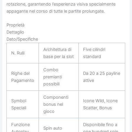
rotazione, garantendo l’esperienza visiva specialmente
appagante nel corso di tutte le partite prolungate.
Proprietà
Dettaglio
Dato/Specifiche
Architettura di
Five cilindri
N. Rulli
base per la slot
standard
Combo
Righe del
Da 20 a 25 payline
premianti
Pagamento
attive
possibili
Componenti
Symbol
Icone Wild, Icone
bonus nel
Speciali
Scatter, Bonus
gioco
Funzione
Disponibile fino a
Spin auto
Autoplay
one hundred spin