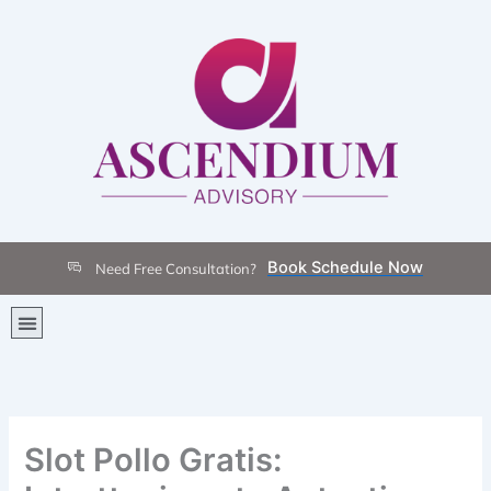
Skip
to
content
Book Schedule Now
Need Free Consultation?
Menu
Slot Pollo Gratis: