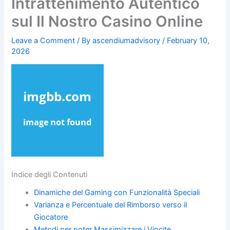
Intrattenimento Autentico
sul Il Nostro Casino Online
Leave a Comment
/ By
ascendiumadvisory
/
February 10,
2026
Indice degli Contenuti
Dinamiche del Gaming con Funzionalità Speciali
Varianza e Percentuale del Rimborso verso il
Giocatore
Metodi per poter Massimizzare i Vincite