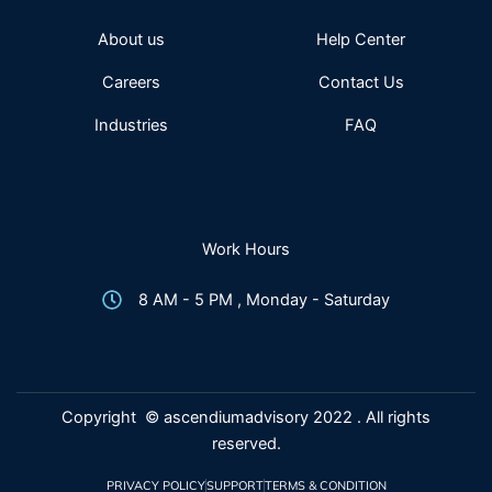
k
a
-
m
f
About us
Help Center
Careers
Contact Us
Industries
FAQ
Work Hours
8 AM - 5 PM , Monday - Saturday
Copyright © ascendiumadvisory 2022 . All rights
reserved.
PRIVACY POLICY
SUPPORT
TERMS & CONDITION