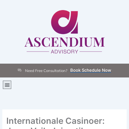
Skip
to
content
Book Schedule Now
Need Free Consultation?
Menu
Internationale Casinoer: