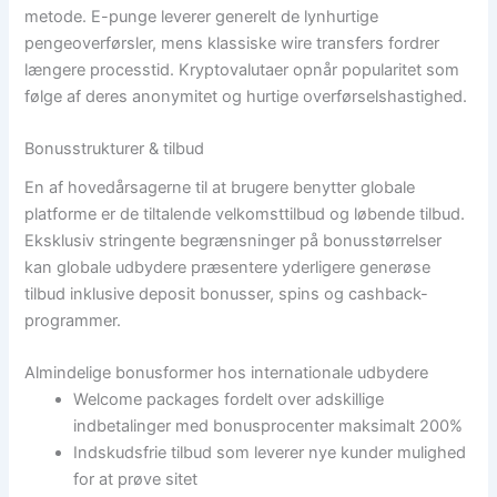
metode. E-punge leverer generelt de lynhurtige
pengeoverførsler, mens klassiske wire transfers fordrer
længere processtid. Kryptovalutaer opnår popularitet som
følge af deres anonymitet og hurtige overførselshastighed.
Bonusstrukturer & tilbud
En af hovedårsagerne til at brugere benytter globale
platforme er de tiltalende velkomsttilbud og løbende tilbud.
Eksklusiv stringente begrænsninger på bonusstørrelser
kan globale udbydere præsentere yderligere generøse
tilbud inklusive deposit bonusser, spins og cashback-
programmer.
Almindelige bonusformer hos internationale udbydere
Welcome packages fordelt over adskillige
indbetalinger med bonusprocenter maksimalt 200%
Indskudsfrie tilbud som leverer nye kunder mulighed
for at prøve sitet