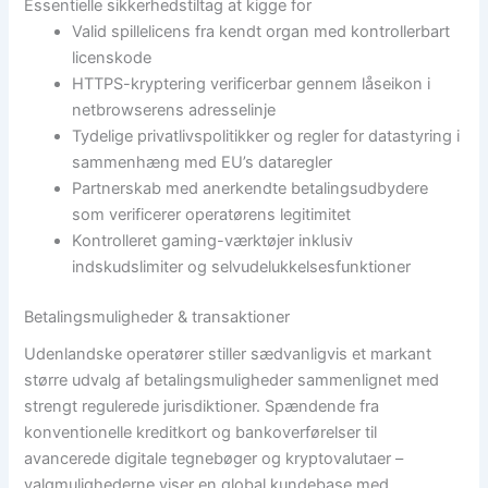
Essentielle sikkerhedstiltag at kigge for
Valid spillelicens fra kendt organ med kontrollerbart
licenskode
HTTPS-kryptering verificerbar gennem låseikon i
netbrowserens adresselinje
Tydelige privatlivspolitikker og regler for datastyring i
sammenhæng med EU’s dataregler
Partnerskab med anerkendte betalingsudbydere
som verificerer operatørens legitimitet
Kontrolleret gaming-værktøjer inklusiv
indskudslimiter og selvudelukkelsesfunktioner
Betalingsmuligheder & transaktioner
Udenlandske operatører stiller sædvanligvis et markant
større udvalg af betalingsmuligheder sammenlignet med
strengt regulerede jurisdiktioner. Spændende fra
konventionelle kreditkort og bankoverførelser til
avancerede digitale tegnebøger og kryptovalutaer –
valgmulighederne viser en global kundebase med