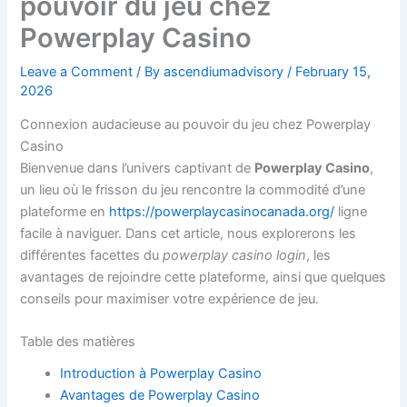
pouvoir du jeu chez
Powerplay Casino
Leave a Comment
/ By
ascendiumadvisory
/
February 15,
2026
Connexion audacieuse au pouvoir du jeu chez Powerplay
Casino
Bienvenue dans l’univers captivant de
Powerplay Casino
,
un lieu où le frisson du jeu rencontre la commodité d’une
plateforme en
https://powerplaycasinocanada.org/
ligne
facile à naviguer. Dans cet article, nous explorerons les
différentes facettes du
powerplay casino login
, les
avantages de rejoindre cette plateforme, ainsi que quelques
conseils pour maximiser votre expérience de jeu.
Table des matières
Introduction à Powerplay Casino
Avantages de Powerplay Casino