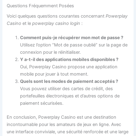
Questions Fréquemment Posées
Voici quelques questions courantes concernant
Powerplay
Casino
et le
powerplay casino login
:
Comment puis-je récupérer mon mot de passe ?
Utilisez l’option “Mot de passe oublié” sur la page de
connexion pour le réinitialiser.
Y a-t-il des applications mobiles disponibles ?
Oui, Powerplay Casino propose une application
mobile pour jouer à tout moment.
Quels sont les modes de paiement acceptés ?
Vous pouvez utiliser des cartes de crédit, des
portefeuilles électroniques et d’autres options de
paiement sécurisées.
En conclusion, Powerplay Casino est une destination
incontournable pour les amateurs de jeux en ligne. Avec
une interface conviviale, une sécurité renforcée et une large