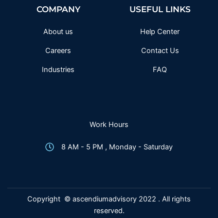
o
e
g
b
COMPANY
USEFUL LINKS
o
r
r
e
k
a
-
m
f
About us
Help Center
Careers
Contact Us
Industries
FAQ
Work Hours
8 AM - 5 PM , Monday - Saturday
Copyright © ascendiumadvisory 2022 . All rights
reserved.