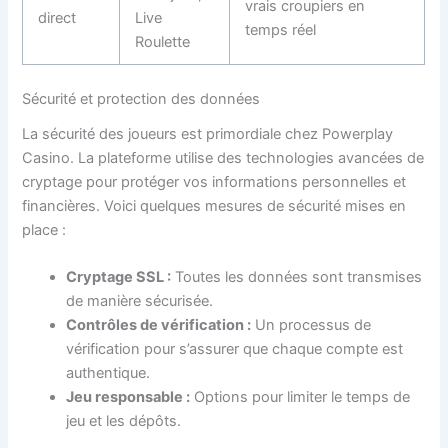
vrais croupiers en
direct
Live
temps réel
Roulette
Sécurité et protection des données
La sécurité des joueurs est primordiale chez Powerplay
Casino. La plateforme utilise des technologies avancées de
cryptage pour protéger vos informations personnelles et
financières. Voici quelques mesures de sécurité mises en
place :
Cryptage SSL :
Toutes les données sont transmises
de manière sécurisée.
Contrôles de vérification :
Un processus de
vérification pour s’assurer que chaque compte est
authentique.
Jeu responsable :
Options pour limiter le temps de
jeu et les dépôts.