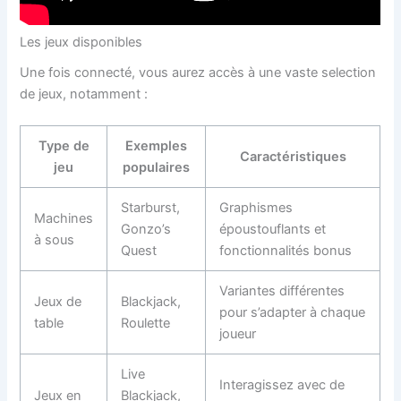
Les jeux disponibles
Une fois connecté, vous aurez accès à une vaste selection
de jeux, notamment :
Type de
Exemples
Caractéristiques
jeu
populaires
Starburst,
Graphismes
Machines
Gonzo’s
époustouflants et
à sous
Quest
fonctionnalités bonus
Variantes différentes
Jeux de
Blackjack,
pour s’adapter à chaque
table
Roulette
joueur
Live
Interagissez avec de
Jeux en
Blackjack,