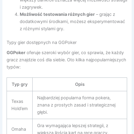
większy bankroll oznacza więcej możliwości strategii
i zagrywek.
Możliwość testowania różnych gier
– grając z
dodatkowymi środkami, możesz eksperymentować
z różnymi stylami gry.
Typy gier dostępnych na GGPoker
GGPoker
oferuje szeroki wybór gier, co sprawia, że każdy
gracz znajdzie coś dla siebie. Oto kilka najpopularniejszych
typów:
Typ gry
Opis
Najbardziej popularna forma pokera,
Texas
znana z prostych zasad i strategicznej
Hold’em
głębi.
Gra wymagająca lepszej strategii, z
Omaha
większą ilością kart na ręce graczy.