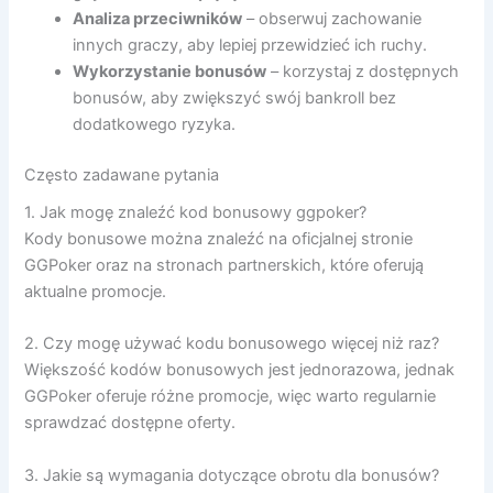
Analiza przeciwników
– obserwuj zachowanie
innych graczy, aby lepiej przewidzieć ich ruchy.
Wykorzystanie bonusów
– korzystaj z dostępnych
bonusów, aby zwiększyć swój bankroll bez
dodatkowego ryzyka.
Często zadawane pytania
1. Jak mogę znaleźć kod bonusowy ggpoker?
Kody bonusowe można znaleźć na oficjalnej stronie
GGPoker oraz na stronach partnerskich, które oferują
aktualne promocje.
2. Czy mogę używać kodu bonusowego więcej niż raz?
Większość kodów bonusowych jest jednorazowa, jednak
GGPoker oferuje różne promocje, więc warto regularnie
sprawdzać dostępne oferty.
3. Jakie są wymagania dotyczące obrotu dla bonusów?