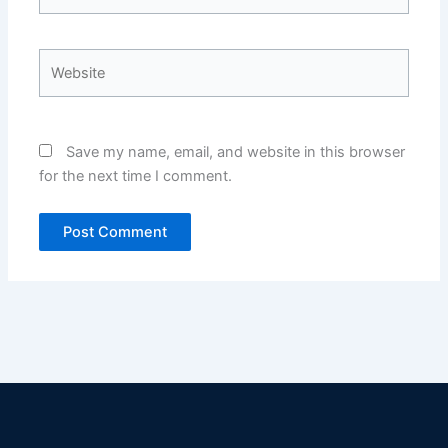
Website
Save my name, email, and website in this browser
for the next time I comment.