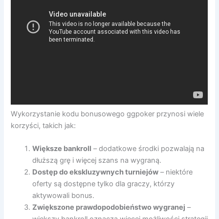
Wykorzystanie kodu bonusowego ggpoker przynosi wiele
korzyści, takich jak:
Większe bankroll
– dodatkowe środki pozwalają na
dłuższą grę i więcej szans na wygraną.
Dostęp do ekskluzywnych turniejów
– niektóre
oferty są dostępne tylko dla graczy, którzy
aktywowali bonus.
Zwiększone prawdopodobieństwo wygranej
–