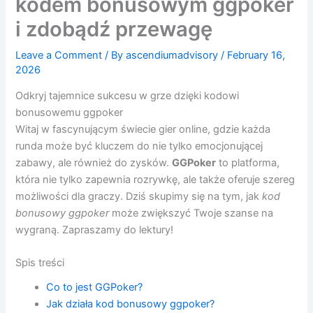
kodem bonusowym ggpoker
i zdobądź przewagę
Leave a Comment
/ By
ascendiumadvisory
/
February 16,
2026
Odkryj tajemnice sukcesu w grze dzięki kodowi
bonusowemu ggpoker
Witaj w fascynującym świecie gier online, gdzie każda
runda może być kluczem do nie tylko emocjonującej
zabawy, ale również do zysków.
GGPoker
to platforma,
która nie tylko zapewnia rozrywkę, ale także oferuje szereg
możliwości dla graczy. Dziś skupimy się na tym, jak
kod
bonusowy ggpoker
może zwiększyć Twoje szanse na
wygraną. Zapraszamy do lektury!
Spis treści
Co to jest GGPoker?
Jak działa kod bonusowy ggpoker?