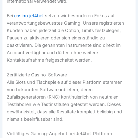
international verwendet wird.
Bei
casino jet4bet
setzen wir besonderen Fokus auf
verantwortungsbewusstes Gaming. Unsere registrierten
Kunden haben jederzeit die Option, Limits festzulegen,
Pausen zu aktivieren oder sich eigenständig zu
deaktivieren. Die genannten Instrumente sind direkt im
Account verfügbar und dürfen ohne weitere
Kontaktaufnahme freigeschaltet werden.
Zertifizierte Casino-Software
Alle Slots und Tischspiele auf dieser Plattform stammen
von bekannten Softwareanbietern, deren
Zufallsgeneratoren (RNG) kontinuierlich von neutralen
Testlaboren wie Testinstituten getestet werden. Dieses
gewährleistet, dass alle Resultate komplett beliebig und
niemals beeinflussbar sind.
Vielfältiges Gaming-Angebot bei Jet4bet Plattform