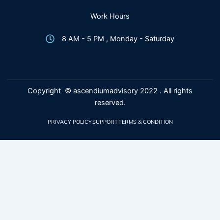
Work Hours
8 AM - 5 PM , Monday - Saturday
Copyright © ascendiumadvisory 2022 . All rights
reserved.
PRIVACY POLICY
SUPPORT
TERMS & CONDITION