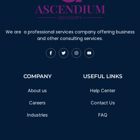
We are a professional services company offering business
and other consulting services.
F
T
I
Y
a
w
n
o
c
i
s
u
e
t
t
t
b
t
a
u
o
e
g
b
COMPANY
USEFUL LINKS
o
r
r
e
k
a
-
m
f
About us
Help Center
Careers
Contact Us
Industries
FAQ