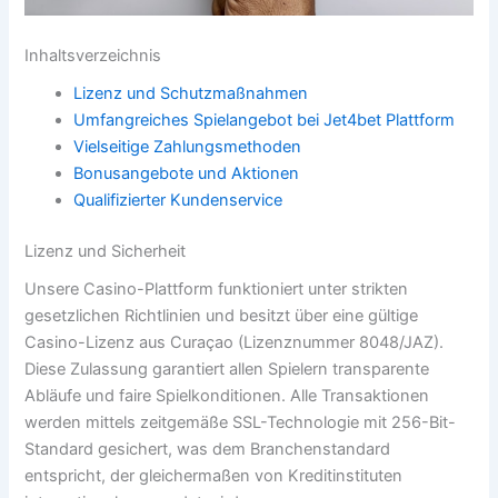
Inhaltsverzeichnis
Lizenz und Schutzmaßnahmen
Umfangreiches Spielangebot bei Jet4bet Plattform
Vielseitige Zahlungsmethoden
Bonusangebote und Aktionen
Qualifizierter Kundenservice
Lizenz und Sicherheit
Unsere Casino-Plattform funktioniert unter strikten
gesetzlichen Richtlinien und besitzt über eine gültige
Casino-Lizenz aus Curaçao (Lizenznummer 8048/JAZ).
Diese Zulassung garantiert allen Spielern transparente
Abläufe und faire Spielkonditionen. Alle Transaktionen
werden mittels zeitgemäße SSL-Technologie mit 256-Bit-
Standard gesichert, was dem Branchenstandard
entspricht, der gleichermaßen von Kreditinstituten