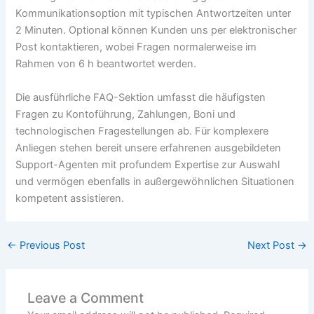
Kommunikationsoption mit typischen Antwortzeiten unter
2 Minuten. Optional können Kunden uns per elektronischer
Post kontaktieren, wobei Fragen normalerweise im
Rahmen von 6 h beantwortet werden.
Die ausführliche FAQ-Sektion umfasst die häufigsten
Fragen zu Kontoführung, Zahlungen, Boni und
technologischen Fragestellungen ab. Für komplexere
Anliegen stehen bereit unsere erfahrenen ausgebildeten
Support-Agenten mit profundem Expertise zur Auswahl
und vermögen ebenfalls in außergewöhnlichen Situationen
kompetent assistieren.
←
Previous Post
Next Post
→
Leave a Comment