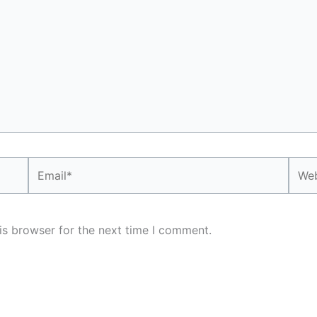
Email*
Webs
is browser for the next time I comment.