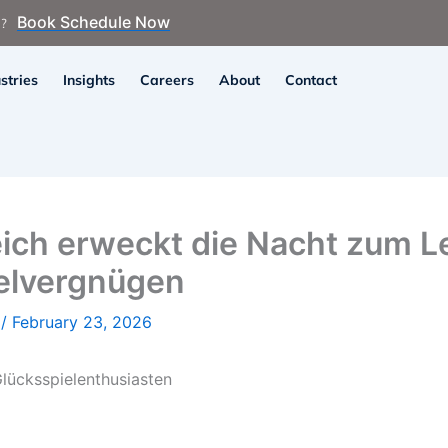
Book Schedule Now
n?
stries
Insights
Careers
About
Contact
ich erweckt die Nacht zum L
elvergnügen
y
/
February 23, 2026
Glücksspielenthusiasten