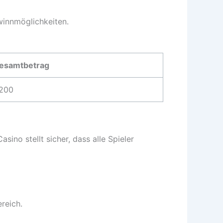
innmöglichkeiten.
esamtbetrag
200
ino stellt sicher, dass alle Spieler
reich.