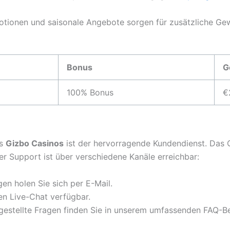
ionen und saisonale Angebote sorgen für zusätzliche Gew
Bonus
G
100% Bonus
€
es
Gizbo Casinos
ist der hervorragende Kundendienst. Das Cas
er Support ist über verschiedene Kanäle erreichbar:
en holen Sie sich per E-Mail.
den Live-Chat verfügbar.
gestellte Fragen finden Sie in unserem umfassenden FAQ-Be