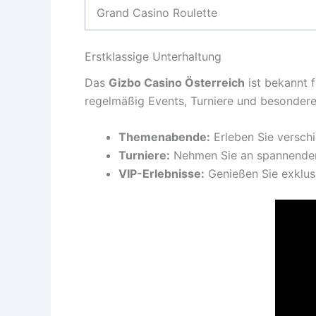
Grand Casino Roulette
Erstklassige Unterhaltung
Das
Gizbo Casino Österreich
ist bekannt 
regelmäßig Events, Turniere und besondere 
Themenabende:
Erleben Sie verschi
Turniere:
Nehmen Sie an spannenden T
VIP-Erlebnisse:
Genießen Sie exklusi