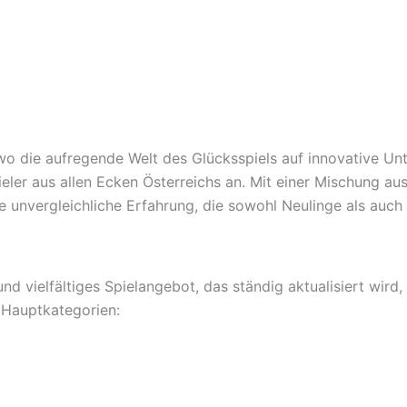
 wo die aufregende Welt des Glücksspiels auf innovative Unte
ler aus allen Ecken Österreichs an. Mit einer Mischung aus
unvergleichliche Erfahrung, die sowohl Neulinge als auch e
nd vielfältiges Spielangebot, das ständig aktualisiert wird
r Hauptkategorien: