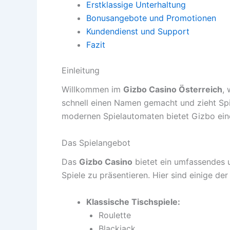
Erstklassige Unterhaltung
Bonusangebote und Promotionen
Kundendienst und Support
Fazit
Einleitung
Willkommen im
Gizbo Casino Österreich
,
schnell einen Namen gemacht und zieht Spie
modernen Spielautomaten bietet Gizbo eine 
Das Spielangebot
Das
Gizbo Casino
bietet ein umfassendes u
Spiele zu präsentieren. Hier sind einige de
Klassische Tischspiele:
Roulette
Blackjack