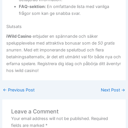
FAQ-sektion:
En omfattande lista med vanliga
frågor som kan ge snabba svar.
Slutsats
iWild Casino
erbjuder en spännande och säker
spelupplevelse med attraktiva bonusar som de
50 gratis
snurren
. Med ett imponerande spelutbud och flera
betalningsalternativ, är det ett utmärkt val för både nya och
erfarna spelare. Registrera dig idag och påbörja ditt äventyr
hos iwild casino!
←
Previous Post
Next Post
→
Leave a Comment
Your email address will not be published.
Required
fields are marked
*