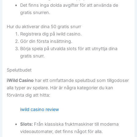
Det finns inga dolda avgifter för att använda de
gratis snurren.
Hur du aktiverar dina 50 gratis snurr
Registrera dig på iwild casino.
Gör din första insättning.
Börja spela på utvalda slots för att utnyttja dina
gratis snurr.
Spelutbudet
iWild Casino
har ett omfattande spelutbud som tillgodoser
alla typer av spelare. Här är några kategorier du kan
förvänta dig att hitta:
iwild casino review
Slots:
Från klassiska fruktmaskiner till moderna
videoautomater, det finns något för alla.