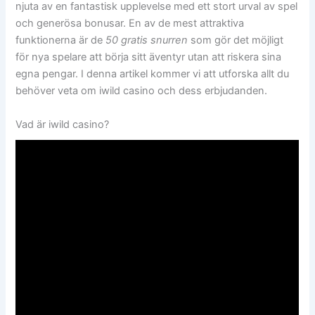
njuta av en fantastisk upplevelse med ett stort urval av spel
och generösa bonusar. En av de mest attraktiva
funktionerna är de
50 gratis snurren
som gör det möjligt
för nya spelare att börja sitt äventyr utan att riskera sina
egna pengar. I denna artikel kommer vi att utforska allt du
behöver veta om iwild casino och dess erbjudanden.
Vad är iwild casino?