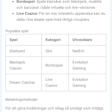
Bordsspel:
Spela klassiker som blackjack, roulette
och baccarat i både virtuella och live-versioner.
Live Casino:
För en mer interaktiv upplevelse kan du
delta i live dealer-spel med riktiga croupiers.
Populära spel
Spel
Kategori
Utvecklare
Starburst
Slot
NetEnt
Blackjack
Evolution
Bordsspel
Classic
Gaming
Live
Evolution
Dream Catcher
Casino
Gaming
Betalningsmetoder
För att göra insättningar och uttag så smidigt som möjligt,