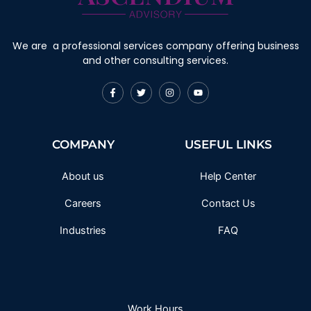
We are a professional services company offering business
and other consulting services.
F
T
I
Y
a
w
n
o
c
i
s
u
e
t
t
t
b
t
a
u
o
e
g
b
COMPANY
USEFUL LINKS
o
r
r
e
k
a
-
m
f
About us
Help Center
Careers
Contact Us
Industries
FAQ
Work Hours