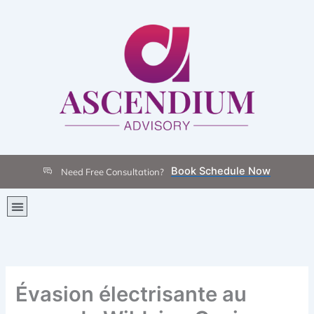
Skip
to
content
Book Schedule Now
Need Free Consultation?
Menu
Évasion électrisante au