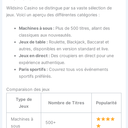
Wildsino Casino se distingue par sa vaste sélection de
jeux. Voici un aperçu des différentes catégories :
Machines à sous :
Plus de 500 titres, allant des
classiques aux nouveautés.
Jeux de table :
Roulette, Blackjack, Baccarat et
autres, disponibles en version standard et live.
Jeux en direct :
Des croupiers en direct pour une
expérience authentique.
Paris sportifs :
Couvrez tous vos événements
sportifs préférés.
Comparaison des jeux
Type de
Nombre de Titres
Popularité
Jeux
Machines à
500+
sous