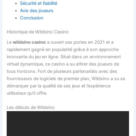
Sécurité et fiabilité
Avis des joueurs
Conclusion
Historique de Wildsino Casino
Le
wildsino casino
a ouvert ses portes en 2021 et a
rapidement gagné en popularité grâce à son approche
innovante du jeu en ligne. Situé dans un environnement
virtuel dynamique, ce casino a su attirer des joueurs de
tous horizons. Fort de plusieurs partenariats avec des
fournisseurs de logiciels de premier plan, Wildsino a su se
démarquer par la qualité de ses jeux et l’expérience
utilisateur qu’il offre.
Les débuts de Wildsino