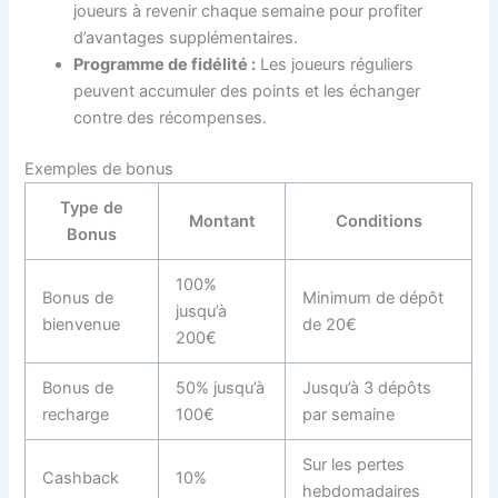
joueurs à revenir chaque semaine pour profiter
d’avantages supplémentaires.
Programme de fidélité :
Les joueurs réguliers
peuvent accumuler des points et les échanger
contre des récompenses.
Exemples de bonus
Type de
Montant
Conditions
Bonus
100%
Bonus de
Minimum de dépôt
jusqu’à
bienvenue
de 20€
200€
Bonus de
50% jusqu’à
Jusqu’à 3 dépôts
recharge
100€
par semaine
Sur les pertes
Cashback
10%
hebdomadaires