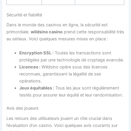
Sécurité et fiabilité
Dans le monde des casinos en ligne, la sécurité est
primordiale.
wildsino casino
prend cette responsabilité très
au sérieux. Voici quelques mesures mises en place :
Encryption SSL :
Toutes les transactions sont
protégées par une technologie de cryptage avancée.
Licences :
Wildsino opère sous des licences
reconnues, garantissant la légalité de ses
opérations.
Jeux équitables :
Tous les jeux sont régulièrement
testés pour assurer leur équité et leur randomisation.
Avis des joueurs
Les retours des utilisateurs jouent un rôle crucial dans
l’évaluation d’un casino. Voici quelques avis courants sur