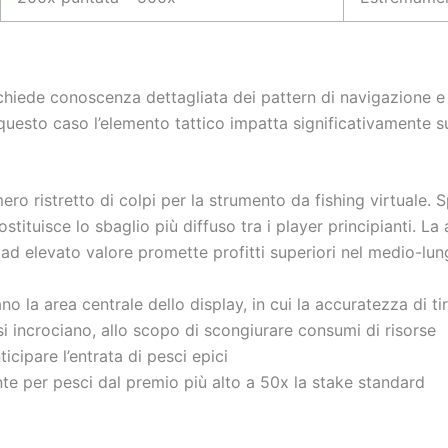
chiede conoscenza dettagliata dei pattern di navigazione e
questo caso l’elemento tattico impatta significativamente s
o ristretto di colpi per la strumento da fishing virtuale. 
stituisce lo sbaglio più diffuso tra i player principianti. La
i ad elevato valore promette profitti superiori nel medio-lun
o la area centrale dello display, in cui la accuratezza di tir
 si incrociano, allo scopo di scongiurare consumi di risorse
icipare l’entrata di pesci epici
nte per pesci dal premio più alto a 50x la stake standard