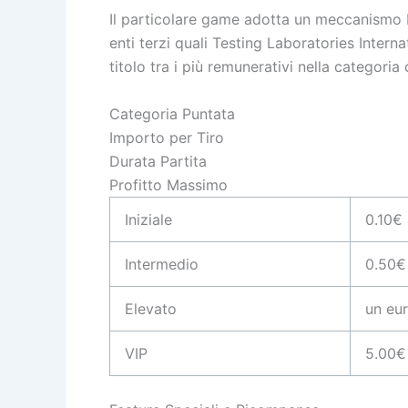
Il particolare game adotta un meccanismo R
enti terzi quali Testing Laboratories Interna
titolo tra i più remunerativi nella categoria
Categoria Puntata
Importo per Tiro
Durata Partita
Profitto Massimo
Iniziale
0.10€
Intermedio
0.50€
Elevato
un eu
VIP
5.00€