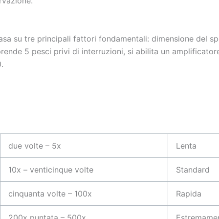
rvazione.
asa su tre principali fattori fondamentali: dimensione del sp
ende 5 pesci privi di interruzioni, si abilita un amplificat
.
due volte – 5x
Lenta
10x – venticinque volte
Standard
cinquanta volte – 100x
Rapida
200x puntata – 500x
Estremamen