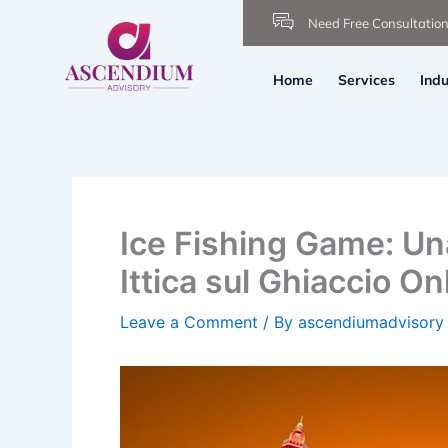
Skip
Need Free Consultatio
to
content
Home
Services
Indu
Ice Fishing Game: Una
Ittica sul Ghiaccio On
Leave a Comment
/ By
ascendiumadvisor