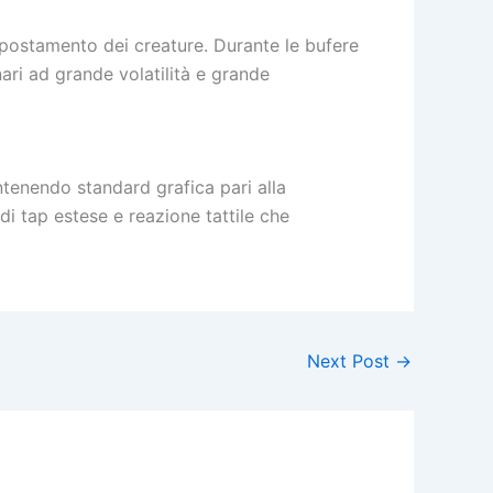
spostamento dei creature. Durante le bufere
ari ad grande volatilità e grande
tenendo standard grafica pari alla
i tap estese e reazione tattile che
Next Post
→