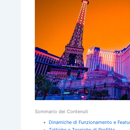
Sommario dei Contenuti
Dinamiche di Funzionamento e Featu
Tattiche e Tecniche di Profitto