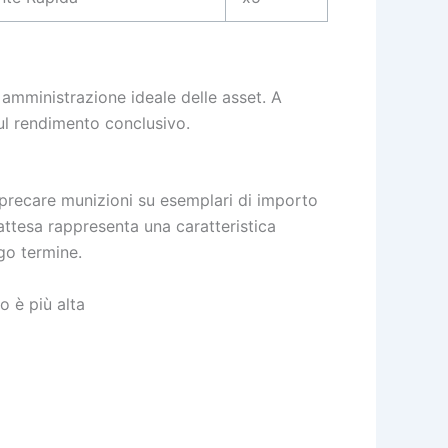
 amministrazione ideale delle asset. A
ul rendimento conclusivo.
Sprecare munizioni su esemplari di importo
 attesa rappresenta una caratteristica
go termine.
o è più alta