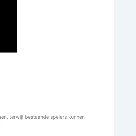
en, terwijl bestaande spelers kunnen
: