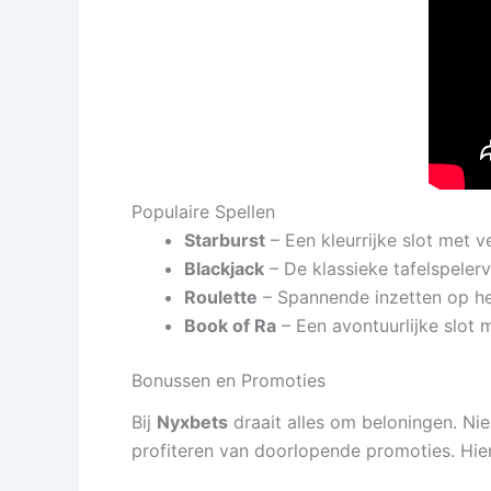
Populaire Spellen
Starburst
– Een kleurrijke slot met 
Blackjack
– De klassieke tafelspelerv
Roulette
– Spannende inzetten op het
Book of Ra
– Een avontuurlijke slot 
Bonussen en Promoties
Bij
Nyxbets
draait alles om beloningen. Ni
profiteren van doorlopende promoties. Hi