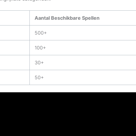
Aantal Beschikbare Spellen
500+
100+
30+
50+