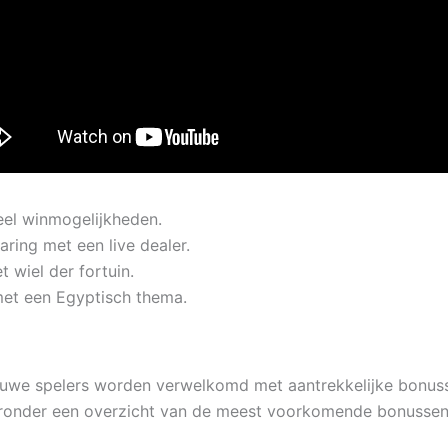
veel winmogelijkheden.
aring met een live dealer.
 wiel der fortuin.
met een Egyptisch thema.
euwe spelers worden verwelkomd met aantrekkelijke bonuss
eronder een overzicht van de meest voorkomende bonussen