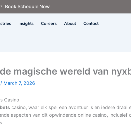
Book Schedule Now
n?
stries
Insights
Careers
About
Contact
 de magische wereld van nyx
y
/
March 7, 2026
s Casino
bets
casino, waar elk spel een avontuur is en iedere draai 
ende aspecten van dit opwindende online casino, inclusief
s.