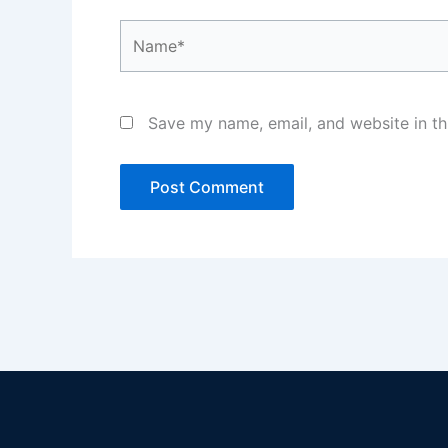
Name*
Save my name, email, and website in th