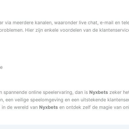
ar via meerdere kanalen, waaronder live chat, e-mail en te
problemen. Hier zijn enkele voordelen van de klantenservic
te
n spannende online speelervaring, dan is
Nyxbets
zeker he
, een veilige speelomgeving en een uitstekende klantenserv
p in de wereld van
Nyxbets
en ontdek zelf de magie van on