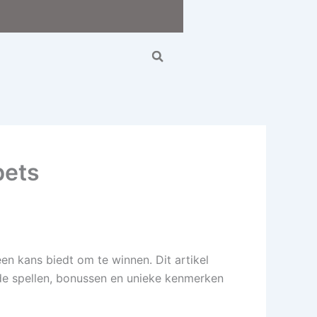
Search
bets
een kans biedt om te winnen. Dit artikel
 de spellen, bonussen en unieke kenmerken