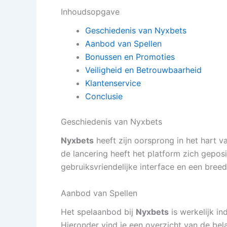
Inhoudsopgave
Geschiedenis van Nyxbets
Aanbod van Spellen
Bonussen en Promoties
Veiligheid en Betrouwbaarheid
Klantenservice
Conclusie
Geschiedenis van Nyxbets
Nyxbets
heeft zijn oorsprong in het hart v
de lancering heeft het platform zich gepos
gebruiksvriendelijke interface en een bree
Aanbod van Spellen
Het spelaanbod bij
Nyxbets
is werkelijk in
Hieronder vind je een overzicht van de bela