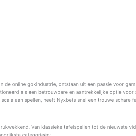
an de online gokindustrie, ontstaan uit een passie voor gam
itioneerd als een betrouwbare en aantrekkelijke optie voor
d scala aan spellen, heeft Nyxbets snel een trouwe schare 
drukwekkend. Van klassieke tafelspellen tot de nieuwste vide
ngrijkste categorieën: