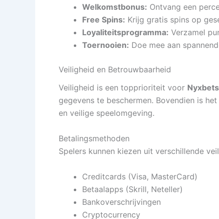
Welkomstbonus:
Ontvang een percen
Free Spins:
Krijg gratis spins op ges
Loyaliteitsprogramma:
Verzamel punt
Toernooien:
Doe mee aan spannende 
Veiligheid en Betrouwbaarheid
Veiligheid is een topprioriteit voor
Nyxbets
gegevens te beschermen. Bovendien is het 
en veilige speelomgeving.
Betalingsmethoden
Spelers kunnen kiezen uit verschillende ve
Creditcards (Visa, MasterCard)
Betaalapps (Skrill, Neteller)
Bankoverschrijvingen
Cryptocurrency