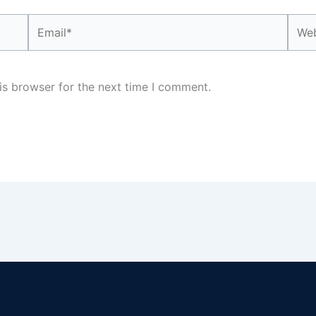
Email*
Webs
is browser for the next time I comment.