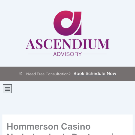
Skip
to
content
Book Schedule Now
Need Free Consultation?
Menu
Hommerson Casino