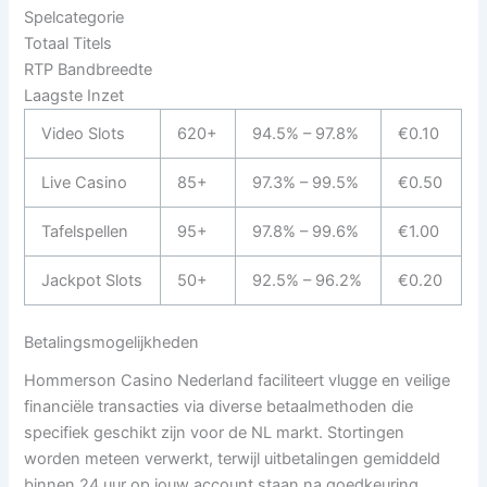
Spelcategorie
Totaal Titels
RTP Bandbreedte
Laagste Inzet
Video Slots
620+
94.5% – 97.8%
€0.10
Live Casino
85+
97.3% – 99.5%
€0.50
Tafelspellen
95+
97.8% – 99.6%
€1.00
Jackpot Slots
50+
92.5% – 96.2%
€0.20
Betalingsmogelijkheden
Hommerson Casino Nederland faciliteert vlugge en veilige
financiële transacties via diverse betaalmethoden die
specifiek geschikt zijn voor de NL markt. Stortingen
worden meteen verwerkt, terwijl uitbetalingen gemiddeld
binnen 24 uur op jouw account staan na goedkeuring.