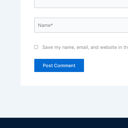
Name*
Save my name, email, and website in th