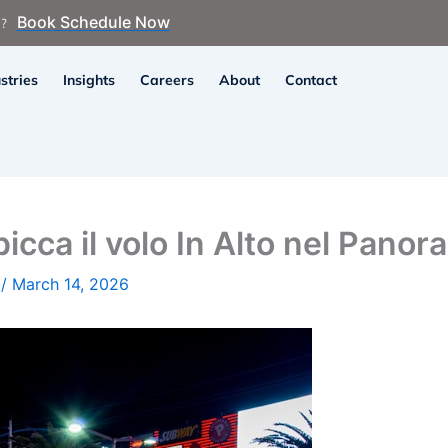
Book Schedule Now
n?
stries
Insights
Careers
About
Contact
icca il volo In Alto nel Pano
y
/
March 14, 2026