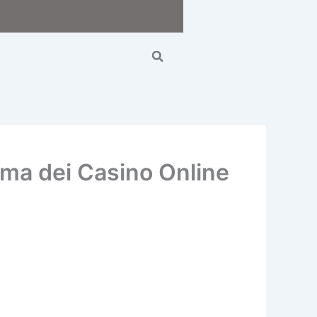
Search
rama dei Casino Online