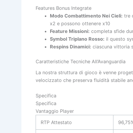
Features Bonus Integrate
Modo Combattimento Nei Cieli:
tre 
x2 e possono ottenere x10
Feature Missioni:
completa sfide dura
Symbol Triplano Rosso:
il questo sy
Respins Dinamici:
ciascuna vittoria 
Caratteristiche Tecniche All’Avanguardia
La nostra struttura di gioco è venne proget
velocizzato che preserva fluidità stabile 
Specifica
Specifica
Vantaggio Player
RTP Attestato
96,75