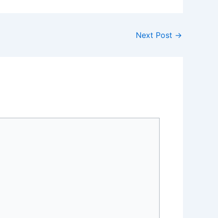
Next Post
→