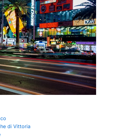
oco
e di Vittoria
e