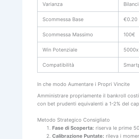
Varianza
Bilanc
Scommessa Base
€0.20
Scommessa Massimo
100€
Win Potenziale
5000x
Compatibilità
Smart
In che modo Aumentare i Propri Vincite
Amministrare propriamente il bankroll costi
con bet prudenti equivalenti a 1-2% del ca
Metodo Strategico Consigliato
Fase di Scoperta:
riserva le prime 5
Calibrazione Puntate:
rileva i momen