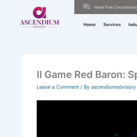
Skip
Need Free Consultatio
to
content
Home
Services
Indu
Il Game Red Baron: Sp
Leave a Comment
/ By
ascendiumadvisor