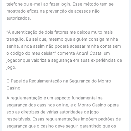
telefone ou e-mail ao fazer login. Esse método tem se
mostrado eficaz na prevenção de acessos não
autorizados.
“A autenticação de dois fatores me deixou muito mais
tranquilo. Eu sei que, mesmo que alguém consiga minha
senha, ainda assim não poderá acessar minha conta sem
o código do meu celular,” comenta
André Costa
, um
jogador que valoriza a segurança em suas experiências de
jogo.
O Papel da Regulamentação na Segurança do Monro
Casino
A regulamentação é um aspecto fundamental na
segurança dos cassinos online, e o Monro Casino opera
sob as diretrizes de várias autoridades de jogo
respeitáveis. Essas regulamentações impõem padrões de
segurança que o casino deve seguir, garantindo que os