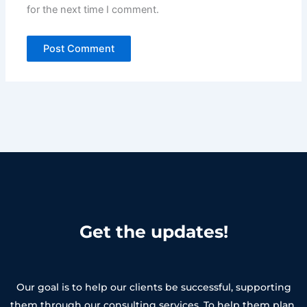
for the next time I comment.
Get the updates!
Our goal is to help our clients be successful, supporting
them through our consulting services. To help them plan,