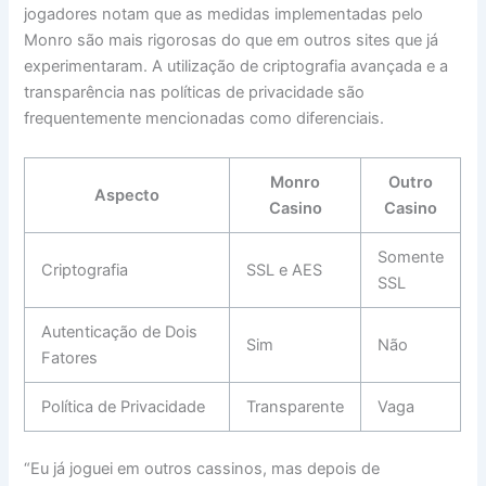
jogadores notam que as medidas implementadas pelo
Monro são mais rigorosas do que em outros sites que já
experimentaram. A utilização de criptografia avançada e a
transparência nas políticas de privacidade são
frequentemente mencionadas como diferenciais.
Monro
Outro
Aspecto
Casino
Casino
Somente
Criptografia
SSL e AES
SSL
Autenticação de Dois
Sim
Não
Fatores
Política de Privacidade
Transparente
Vaga
“Eu já joguei em outros cassinos, mas depois de