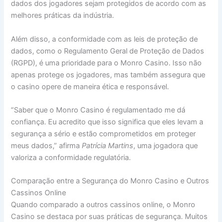
dados dos jogadores sejam protegidos de acordo com as
melhores práticas da indústria.
Além disso, a conformidade com as leis de proteção de
dados, como o Regulamento Geral de Proteção de Dados
(RGPD), é uma prioridade para o Monro Casino. Isso não
apenas protege os jogadores, mas também assegura que
o casino opere de maneira ética e responsável.
“Saber que o Monro Casino é regulamentado me dá
confiança. Eu acredito que isso significa que eles levam a
segurança a sério e estão comprometidos em proteger
meus dados,” afirma
Patrícia Martins
, uma jogadora que
valoriza a conformidade regulatória.
Comparação entre a Segurança do Monro Casino e Outros
Cassinos Online
Quando comparado a outros cassinos online, o Monro
Casino se destaca por suas práticas de segurança. Muitos