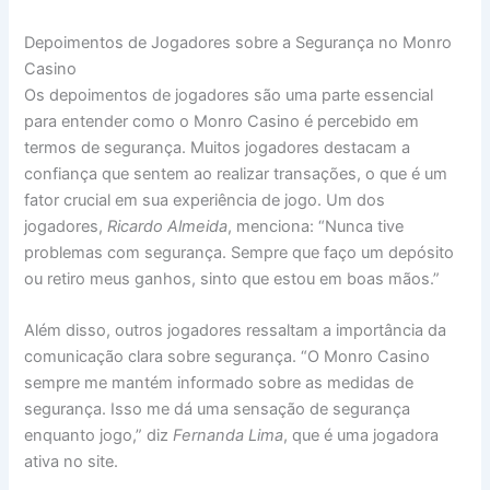
Depoimentos de Jogadores sobre a Segurança no Monro
Casino
Os depoimentos de jogadores são uma parte essencial
para entender como o Monro Casino é percebido em
termos de segurança. Muitos jogadores destacam a
confiança que sentem ao realizar transações, o que é um
fator crucial em sua experiência de jogo. Um dos
jogadores,
Ricardo Almeida
, menciona: “Nunca tive
problemas com segurança. Sempre que faço um depósito
ou retiro meus ganhos, sinto que estou em boas mãos.”
Além disso, outros jogadores ressaltam a importância da
comunicação clara sobre segurança. “O Monro Casino
sempre me mantém informado sobre as medidas de
segurança. Isso me dá uma sensação de segurança
enquanto jogo,” diz
Fernanda Lima
, que é uma jogadora
ativa no site.