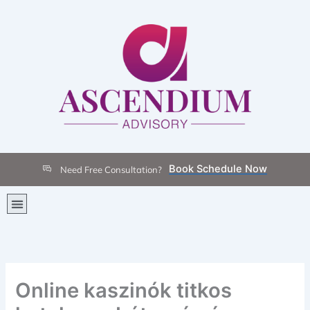
Skip
to
content
Book Schedule Now
Need Free Consultation?
Menu
Online kaszinók titkos