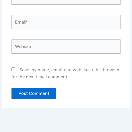
Email*
Website
Save my name, email, and website in this browser
for the next time I comment.