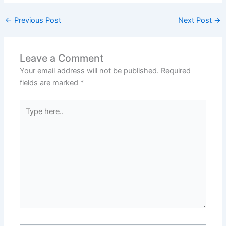
←
Previous Post
Next Post
→
Leave a Comment
Your email address will not be published.
Required
fields are marked
*
Type
here..