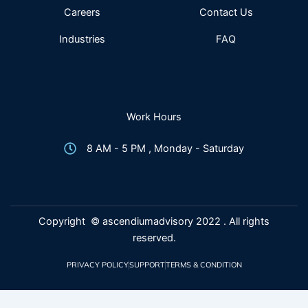
Careers
Contact Us
Industries
FAQ
Work Hours
8 AM - 5 PM , Monday - Saturday
Copyright © ascendiumadvisory 2022 . All rights
reserved.
PRIVACY POLICY
SUPPORT
TERMS & CONDITION