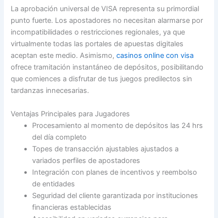
La aprobación universal de VISA representa su primordial
punto fuerte. Los apostadores no necesitan alarmarse por
incompatibilidades o restricciones regionales, ya que
virtualmente todas las portales de apuestas digitales
aceptan este medio. Asimismo,
casinos online con visa
ofrece tramitación instantáneo de depósitos, posibilitando
que comiences a disfrutar de tus juegos predilectos sin
tardanzas innecesarias.
Ventajas Principales para Jugadores
Procesamiento al momento de depósitos las 24 hrs
del día completo
Topes de transacción ajustables ajustados a
variados perfiles de apostadores
Integración con planes de incentivos y reembolso
de entidades
Seguridad del cliente garantizada por instituciones
financieras establecidas