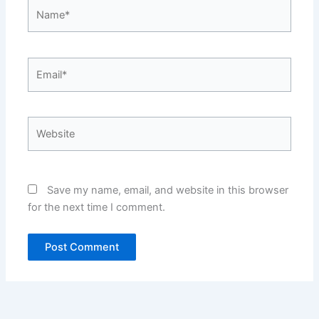
Name*
Email*
Website
Save my name, email, and website in this browser
for the next time I comment.