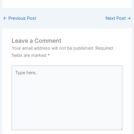
←
Previous Post
Next Post
→
Leave a Comment
Your email address will not be published.
Required
fields are marked
*
Type
here..