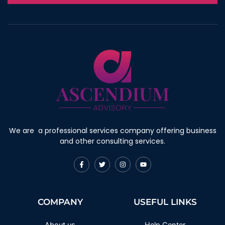
We are a professional services company offering business
and other consulting services.
F
T
I
Y
a
w
n
o
c
i
s
u
e
t
t
t
b
t
a
u
o
e
g
b
COMPANY
USEFUL LINKS
o
r
r
e
k
a
-
m
f
About us
Help Center