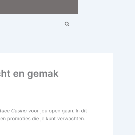
Search
acht en gemak
tace Casino
voor jou open gaan. In dit
n en promoties die je kunt verwachten.