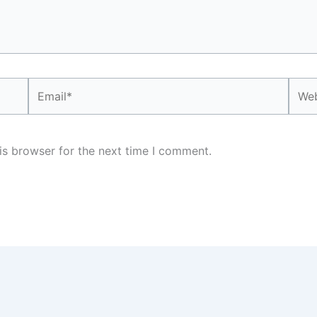
Email*
Webs
is browser for the next time I comment.