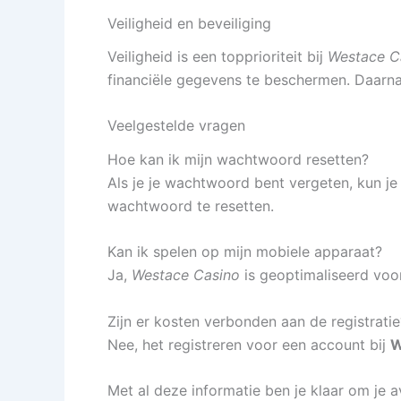
Veiligheid en beveiliging
Veiligheid is een topprioriteit bij
Westace C
financiële gegevens te beschermen. Daarnaas
Veelgestelde vragen
Hoe kan ik mijn wachtwoord resetten?
Als je je wachtwoord bent vergeten, kun je
wachtwoord te resetten.
Kan ik spelen op mijn mobiele apparaat?
Ja,
Westace Casino
is geoptimaliseerd voor
Zijn er kosten verbonden aan de registratie
Nee, het registreren voor een account bij
W
Met al deze informatie ben je klaar om je 