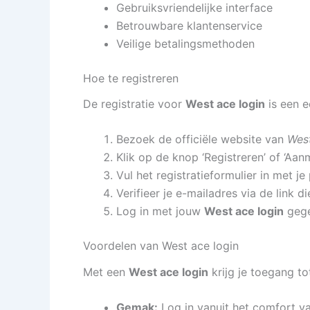
Gebruiksvriendelijke interface
Betrouwbare klantenservice
Veilige betalingsmethoden
Hoe te registreren
De registratie voor
West ace login
is een e
Bezoek de officiële website van
Wes
Klik op de knop ‘Registreren’ of ‘Aan
Vul het registratieformulier in met j
Verifieer je e-mailadres via de link di
Log in met jouw
West ace login
gege
Voordelen van West ace login
Met een
West ace login
krijg je toegang to
Gemak:
Log in vanuit het comfort va