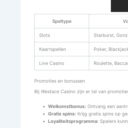
Speltype
Vo
Slots
Starburst, Gonz
Kaartspellen
Poker, Blackjac
Live Casino
Roulette, Bacca
Promoties en bonussen
Bij
Westace Casino
zijn er tal van promoti
Welkomstbonus:
Ontvang een aantrek
Gratis spins:
Krijg gratis spins op ge
Loyaliteitsprogramma:
Spelers kunn