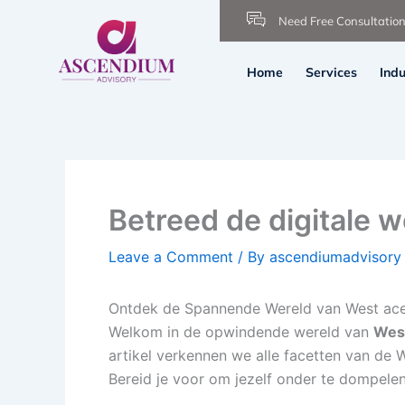
Skip
Need Free Consultatio
to
content
Home
Services
Indu
Betreed de digitale 
Leave a Comment
/ By
ascendiumadvisor
Ontdek de Spannende Wereld van West ace
Welkom in de opwindende wereld van
West
artikel verkennen we alle facetten van de W
Bereid je voor om jezelf onder te dompelen