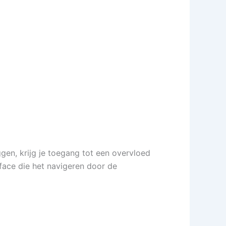
oggen, krijg je toegang tot een overvloed
rface die het navigeren door de