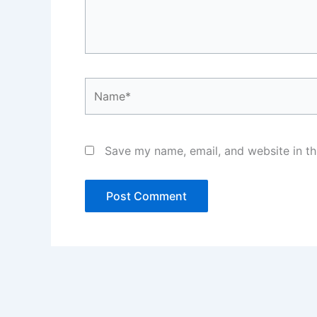
Name*
Save my name, email, and website in th