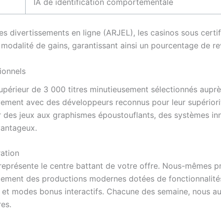
IA de identification comportementale
e des divertissements en ligne (ARJEL), les casinos sous cer
dalité de gains, garantissant ainsi un pourcentage de rev
ionnels
périeur de 3 000 titres minutieusement sélectionnés auprè
ement avec des développeurs reconnus pour leur supériorit
nir des jeux aux graphismes époustouflants, des systèmes i
vantageux.
ation
 représente le centre battant de votre offre. Nous-mêmes p
également des productions modernes dotées de fonctionnalit
ifs et modes bonus interactifs. Chacune des semaine, nous a
res.