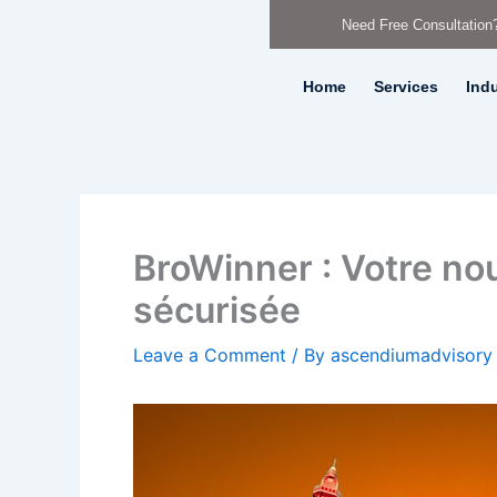
Skip
Need Free Consultation
to
content
Home
Services
Indu
BroWinner : Votre no
sécurisée
Leave a Comment
/ By
ascendiumadvisor