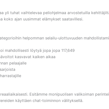
 yli tuhat vaihtelevaa peliohjelmaa arvostetuilla kehittäji
a saa koko ajan uusimmat elämykset saatavillesi.
 kategorioihin helpomman selailu-ulottuvuuden mahdollistami
voi mahdollisesti löytyä jopa jopa 117,649
päävoitot kasvavat kaiken aikaa
nan pelaajalle
sarjoista
arrastajille
i reaaliaikaisesti. Esitämme monipuolisen valikoiman perinte
lereiden käyttäen chat-toiminnon välityksellä.