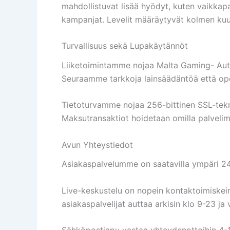
mahdollistuvat lisää hyödyt, kuten vaikkapa
kampanjat. Levelit määräytyvät kolmen ku
Turvallisuus sekä Lupakäytännöt
Liiketoimintamme nojaa Malta Gaming- Autho
Seuraamme tarkkoja lainsäädäntöä että op
Tietoturvamme nojaa 256-bittinen SSL-teknol
Maksutransaktiot hoidetaan omilla palvelimil
Avun Yhteystiedot
Asiakaspalvelumme on saatavilla ympäri 24/7
Live-keskustelu on nopein kontaktoimiskeino
asiakaspalvelijat auttaa arkisin klo 9-23 ja