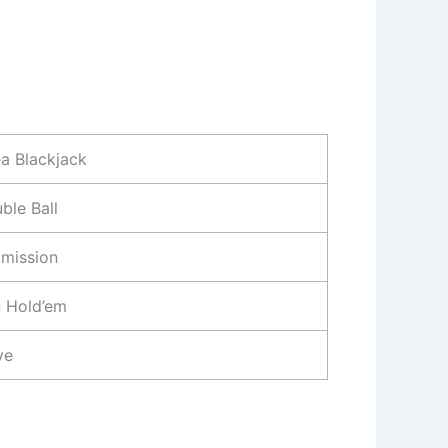
a Blackjack
ble Ball
mission
n Hold’em
ve