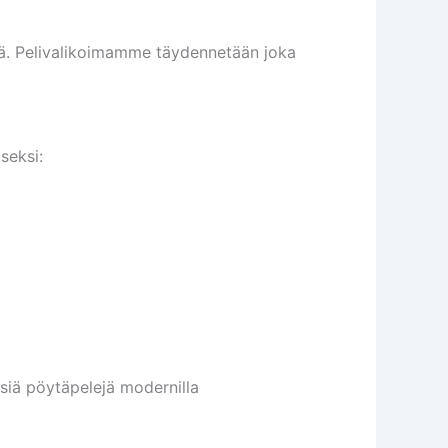
ltä. Pelivalikoimamme täydennetään joka
seksi:
isiä pöytäpelejä modernilla