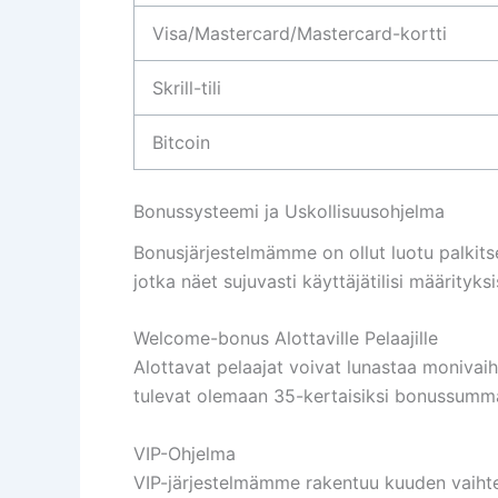
Visa/Mastercard/Mastercard-kortti
Skrill-tili
Bitcoin
Bonussysteemi ja Uskollisuusohjelma
Bonusjärjestelmämme on ollut luotu palkitse
jotka näet sujuvasti käyttäjätilisi määrityksi
Welcome-bonus Alottaville Pelaajille
Alottavat pelaajat voivat lunastaa monivaih
tulevat olemaan 35-kertaisiksi bonussummal
VIP-Ohjelma
VIP-järjestelmämme rakentuu kuuden vaihtele