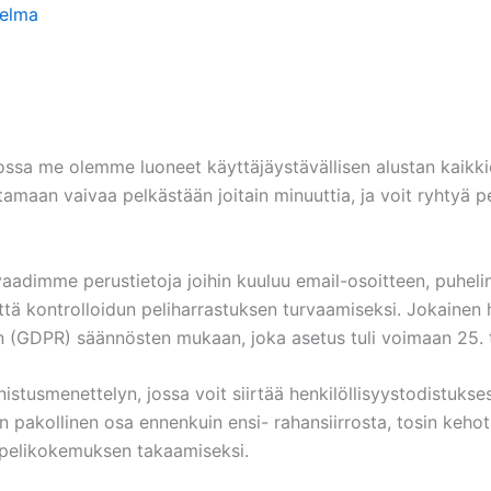
jelma
ssa me olemme luoneet käyttäjäystävällisen alustan kaikkien
amaan vaivaa pelkästään joitain minuuttia, ja voit ryhtyä 
vaadimme perustietoja joihin kuuluu email-osoitteen, puhel
n että kontrolloidun peliharrastuksen turvaamiseksi. Jokainen 
 (GDPR) säännösten mukaan, joka asetus tuli voimaan 25.
istusmenettelyn, jossa voit siirtää henkilöllisyystodistukses
an pakollinen osa ennenkuin ensi- rahansiirrosta, tosin keh
n pelikokemuksen takaamiseksi.