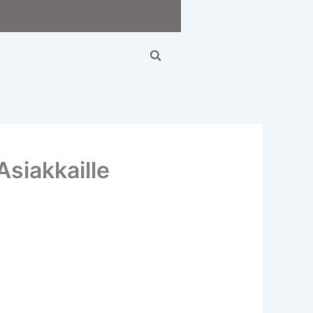
Search
siakkaille